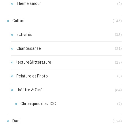
Thème amour
(2)
Culture
(143)
activités
(33)
Chant&danse
(21)
lecture&littérature
(19)
Peinture et Photo
(5)
théâtre & Ciné
(64)
Chroniques des JCC
(7)
Dari
(124)