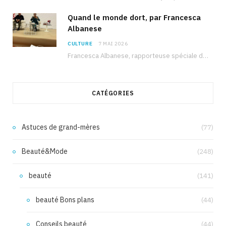
Quand le monde dort, par Francesca
Albanese
CULTURE
7 MAI 2026
Francesca Albanese, rapporteuse spéciale de l’ONU sur les territoires palestiniens occupés, était à Tunis pour…
CATÉGORIES
Astuces de grand-mères
(77)
Beauté&Mode
(248)
beauté
(141)
beauté Bons plans
(44)
Conseils beauté
(44)