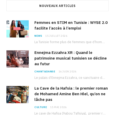
NOUVEAUX ARTICLES
Femmes en STIM en Tunisie : WYSE 2.0
facilite l’accès à l’emploi
NEWS
15 JUILLET 2026
La Tunisie forme plus de femmes que d’hommes dans les filières scientifiques. Pourtant, pour beaucoup…
Ennejma Ezzahra XR : Quand le
patrimoine musical tunisien se décline
au futur
CHANT&DANSE
16 JUIN 2026
Le palais d’Ennejma Ezzahra, ce sanctuaire de la musique tunisienne et méditerranéenne construit par le…
La Cave de la Hafsia : le premier roman
de Mohamed Amine Ben Hlel, qu’on ne
lâche pas
CULTURE
15 MAI 2026
Le cave de Hafisa (9abou 7afisiya), premier roman du journaliste tunisien Mohamed Amine Ben Hlel,…