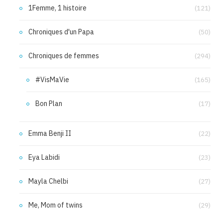
1Femme, 1 histoire
(121)
Chroniques d'un Papa
(50)
Chroniques de femmes
(294)
#VisMaVie
(165)
Bon Plan
(17)
Emma Benji II
(22)
Eya Labidi
(23)
Mayla Chelbi
(27)
Me, Mom of twins
(29)