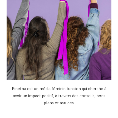
k
a
n
m
Binetna est un média féminin tunisien qui cherche à
avoir un impact positif, à travers des conseils, bons
plans et astuces.