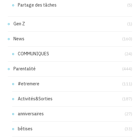
Partage des tâches
(5)
Gen Z
(1)
News
(160)
COMMUNIQUES
(24)
Parentalité
(444)
#etremere
(111)
Activités&Sorties
(187)
anniversaires
(27)
bêtises
(33)