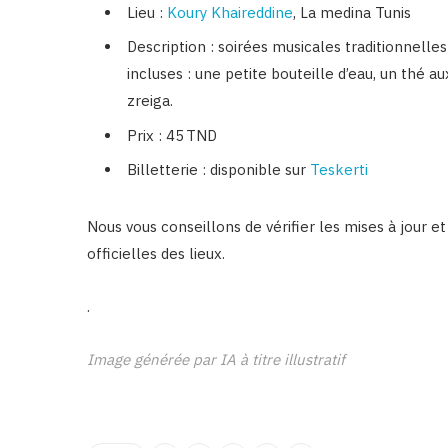
Lieu :
Koury Khaireddine
, La medina Tunis
Description : soirées musicales traditionnelle
incluses : une petite bouteille d’eau, un thé a
zreiga.
Prix : 45 TND
Billetterie : disponible sur
Teskerti
Nous vous conseillons de vérifier les mises à jour et
officielles des lieux.
.
Image générée par IA à titre illustratif