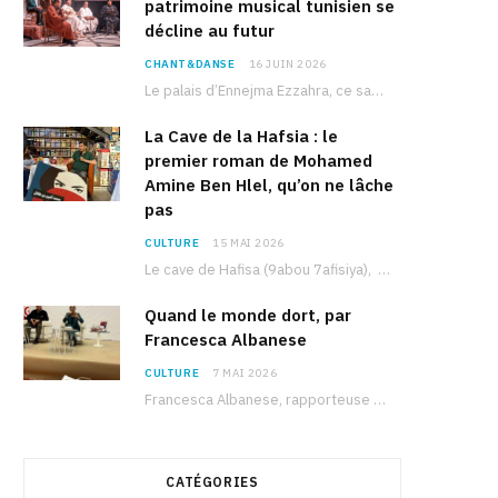
patrimoine musical tunisien se
décline au futur
CHANT&DANSE
16 JUIN 2026
Le palais d’Ennejma Ezzahra, ce sanctuaire de la musique tunisienne et méditerranéenne construit par le…
La Cave de la Hafsia : le
premier roman de Mohamed
Amine Ben Hlel, qu’on ne lâche
pas
CULTURE
15 MAI 2026
Le cave de Hafisa (9abou 7afisiya), premier roman du journaliste tunisien Mohamed Amine Ben Hlel,…
Quand le monde dort, par
Francesca Albanese
CULTURE
7 MAI 2026
Francesca Albanese, rapporteuse spéciale de l’ONU sur les territoires palestiniens occupés, était à Tunis pour…
CATÉGORIES