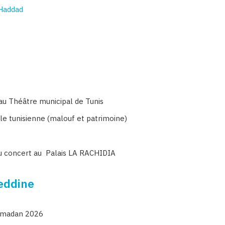
 Haddad
au Théâtre municipal de Tunis
lle tunisienne (malouf et patrimoine)
r du concert au Palais LA RACHIDIA
eddine
Ramadan 2026