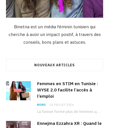
Binetna est un média féminin tunisien qui
cherche à avoir un impact positif, à travers des
conseils, bons plans et astuces.
NOUVEAUX ARTICLES
Femmes en STIM en Tunisie :
WYSE 2.0 facilite l’accès à
l’emploi
NEWS
15 JUILLET 2026
La Tunisie forme plus de femmes que d’hommes dans les filières scientifiques. Pourtant, pour beaucoup…
Ennejma Ezzahra XR : Quand le