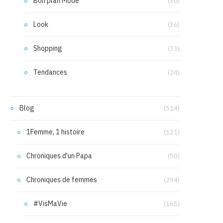
Bon plan Mode
(30)
Look
(36)
Shopping
(33)
Tendances
(24)
Blog
(514)
1Femme, 1 histoire
(121)
Chroniques d'un Papa
(50)
Chroniques de femmes
(294)
#VisMaVie
(165)