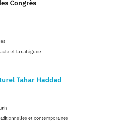
 des Congrès
ues
acle et la catégorie
turel Tahar Haddad
unis
traditionnelles et contemporaines