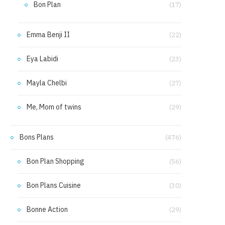
Bon Plan
(17)
Emma Benji II
(22)
Eya Labidi
(23)
Mayla Chelbi
(27)
Me, Mom of twins
(29)
Bons Plans
(476)
Bon Plan Shopping
(56)
Bon Plans Cuisine
(30)
Bonne Action
(29)