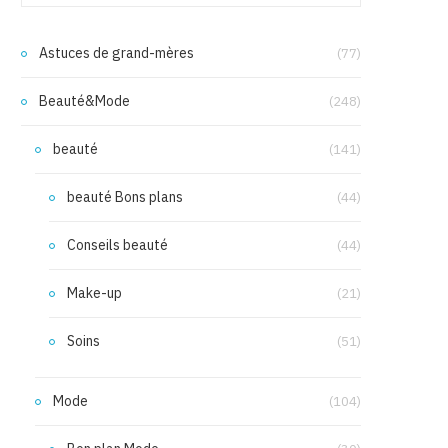
Astuces de grand-mères
(77)
Beauté&Mode
(248)
beauté
(141)
beauté Bons plans
(44)
Conseils beauté
(44)
Make-up
(21)
Soins
(51)
Mode
(104)