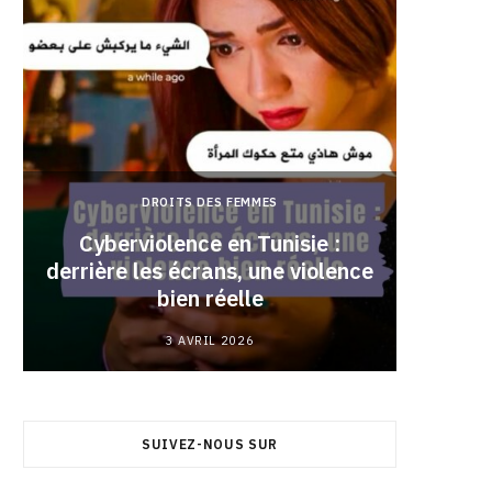
DROITS DES FEMMES
Cyberviolence en Tunisie :
derrière les écrans, une violence
Pourqu
bien réelle
3 AVRIL 2026
SUIVEZ-NOUS SUR