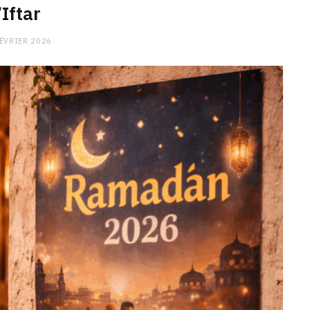
’Iftar
FÉVRIER 2026
CHARGE MENTALE
Stress après le travail :
comment relâcher la pression
9 JANVIER 2026