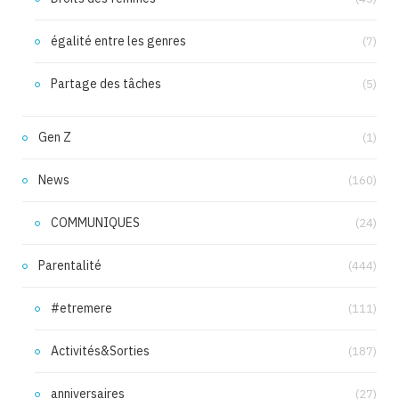
égalité entre les genres
(7)
Partage des tâches
(5)
Gen Z
(1)
News
(160)
COMMUNIQUES
(24)
Parentalité
(444)
#etremere
(111)
Activités&Sorties
(187)
anniversaires
(27)