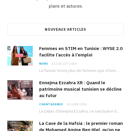
plans et astuces.
NOUVEAUX ARTICLES
Femmes en STIM en Tunisie : WYSE 2.0
facilite l’accès à l’emploi
NEWS
15 JUILLET 2026
La Tunisie forme plus de femmes que d’hommes dans les filières scientifiques. Pourtant, pour beaucoup…
Ennejma Ezzahra XR : Quand le
patrimoine musical tunisien se décline
au futur
CHANT&DANSE
16 JUIN 2026
Le palais d’Ennejma Ezzahra, ce sanctuaire de la musique tunisienne et méditerranéenne construit par le…
La Cave de la Hafsia : le premier roman
de Mohamed Amine Ben Hlel, qu’on ne