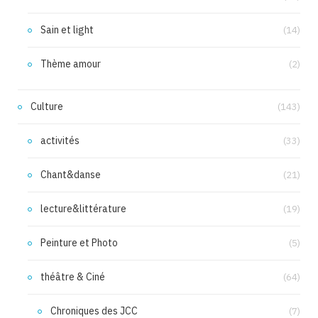
Sain et light
(14)
Thème amour
(2)
Culture
(143)
activités
(33)
Chant&danse
(21)
lecture&littérature
(19)
Peinture et Photo
(5)
théâtre & Ciné
(64)
Chroniques des JCC
(7)