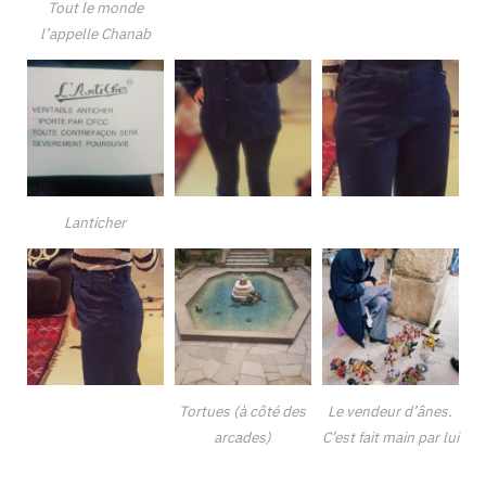
Tout le monde
l’appelle Chanab
Lanticher
Tortues (à côté des
Le vendeur d’ânes.
arcades)
C’est fait main par lui