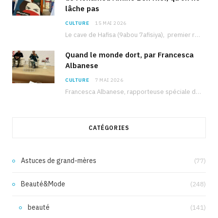
lâche pas
CULTURE
15 MAI 2026
Le cave de Hafisa (9abou 7afisiya), premier roman du journaliste tunisien Mohamed Amine Ben Hlel,…
Quand le monde dort, par Francesca
Albanese
CULTURE
7 MAI 2026
Francesca Albanese, rapporteuse spéciale de l’ONU sur les territoires palestiniens occupés, était à Tunis pour…
CATÉGORIES
Astuces de grand-mères
(77)
Beauté&Mode
(248)
beauté
(141)