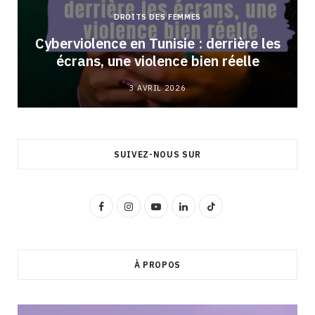
DROITS DES FEMMES
Cyberviolence en Tunisie : derrière les
écrans, une violence bien réelle
3 AVRIL 2026
SUIVEZ-NOUS SUR
F
I
Y
L
T
a
n
o
i
i
c
s
u
n
k
À PROPOS
e
t
T
k
T
b
a
u
e
o