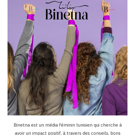
o
g
b
d
k
o
r
e
I
k
a
n
m
Binetna est un média féminin tunisien qui cherche à
avoir un impact positif, à travers des conseils, bons