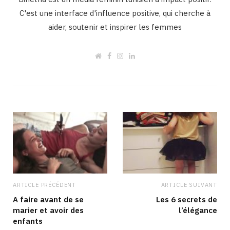
C'est une interface d'influence positive, qui cherche à
aider, soutenir et inspirer les femmes
W
F
I
L
e
a
n
i
b
c
s
n
s
e
t
k
i
b
a
e
t
o
g
d
e
o
r
I
k
a
n
m
ARTICLE PRÉCÉDENT
ARTICLE SUIVANT
A faire avant de se
Les 6 secrets de
marier et avoir des
l’élégance
enfants