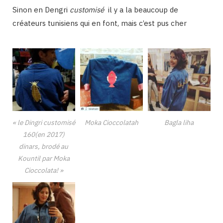
Sinon en Dengri
customisé
il y a la beaucoup de
créateurs tunisiens qui en font, mais c’est pus cher
« le Dingri customisé
Moka Cioccolatah
Bagla liha
160(en 2017)
dinars, brodé au
Kountil par Moka
Cioccolata! »