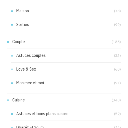
Maison
(38)
Sorties
(99)
Couple
(188)
Astuces couples
(33)
Love & Sex
(60)
Mon mec et moi
(91)
Cuisine
(340)
Astuces et bons plans cuisine
(52)
Dbarét El Youm
(24)