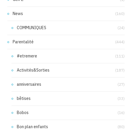
News
(160)
COMMUNIQUES
(24)
Parentalité
(444)
#etremere
(111)
Activités&Sorties
(187)
anniversaires
(27)
bêtises
(33)
Bobos
(16)
Bon plan enfants
(80)