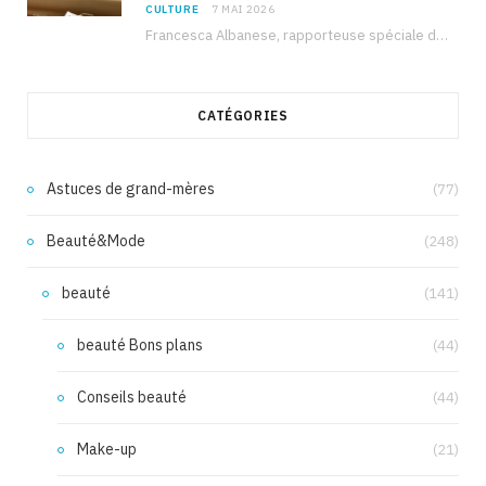
CULTURE
7 MAI 2026
Francesca Albanese, rapporteuse spéciale de l’ONU sur les territoires palestiniens occupés, était à Tunis pour…
CATÉGORIES
Astuces de grand-mères
(77)
Beauté&Mode
(248)
beauté
(141)
beauté Bons plans
(44)
Conseils beauté
(44)
Make-up
(21)