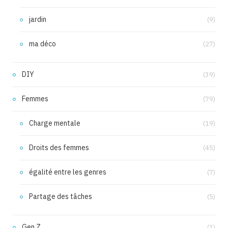
jardin
(9)
ma déco
(27)
DIY
(39)
Femmes
(79)
Charge mentale
(19)
Droits des femmes
(45)
égalité entre les genres
(7)
Partage des tâches
(5)
Gen Z
(1)