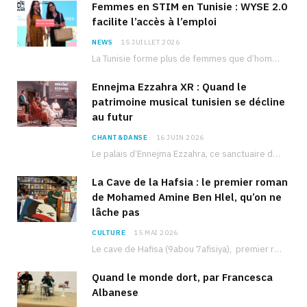
Femmes en STIM en Tunisie : WYSE 2.0
facilite l’accès à l’emploi
NEWS
15 JUILLET 2026
La Tunisie forme plus de femmes que d’hommes dans les filières scientifiques. Pourtant, pour beaucoup…
Ennejma Ezzahra XR : Quand le
patrimoine musical tunisien se décline
au futur
CHANT&DANSE
16 JUIN 2026
Le palais d’Ennejma Ezzahra, ce sanctuaire de la musique tunisienne et méditerranéenne construit par le…
La Cave de la Hafsia : le premier roman
de Mohamed Amine Ben Hlel, qu’on ne
lâche pas
CULTURE
15 MAI 2026
Le cave de Hafisa (9abou 7afisiya), premier roman du journaliste tunisien Mohamed Amine Ben Hlel,…
Quand le monde dort, par Francesca
Albanese