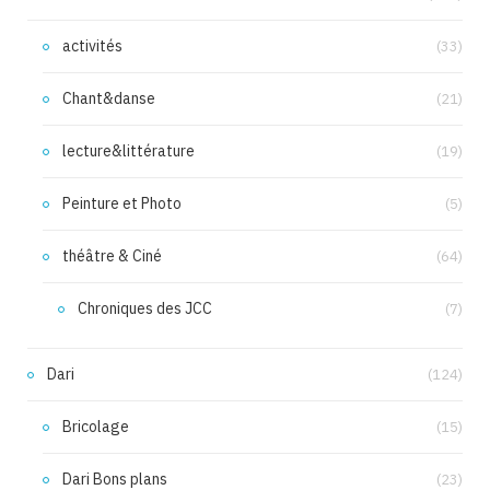
activités
(33)
Chant&danse
(21)
lecture&littérature
(19)
Peinture et Photo
(5)
théâtre & Ciné
(64)
Chroniques des JCC
(7)
Dari
(124)
Bricolage
(15)
Dari Bons plans
(23)