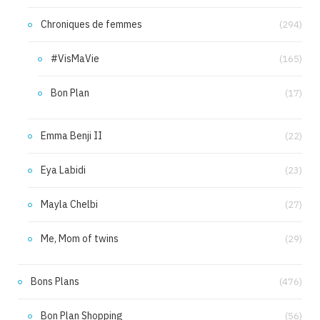
Chroniques de femmes
(294)
#VisMaVie
(165)
Bon Plan
(17)
Emma Benji II
(22)
Eya Labidi
(23)
Mayla Chelbi
(27)
Me, Mom of twins
(29)
Bons Plans
(476)
Bon Plan Shopping
(56)