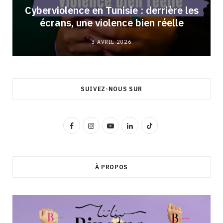
Cyberviolence en Tunisie : derrière les
écrans, une violence bien réelle
3 AVRIL 2026
SUIVEZ-NOUS SUR
F
I
Y
L
T
a
n
o
i
i
c
s
u
n
k
À PROPOS
e
t
T
k
T
b
a
u
e
o
o
g
b
d
k