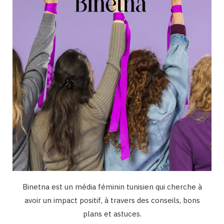
o
r
e
I
k
a
n
m
Binetna est un média féminin tunisien qui cherche à
avoir un impact positif, à travers des conseils, bons
plans et astuces.