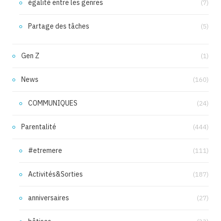
égalité entre les genres
(7)
Partage des tâches
(5)
Gen Z
(1)
News
(160)
COMMUNIQUES
(24)
Parentalité
(444)
#etremere
(111)
Activités&Sorties
(187)
anniversaires
(27)