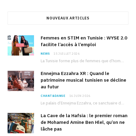
NOUVEAUX ARTICLES
Femmes en STIM en Tunisie : WYSE 2.0
facilite l’accès à l’emploi
NEWS
15 JUILLET 2026
La Tunisie forme plus de femmes que d’hommes dans les filières scientifiques. Pourtant, pour beaucoup…
Ennejma Ezzahra XR : Quand le
patrimoine musical tunisien se décline
au futur
CHANT&DANSE
16 JUIN 2026
Le palais d’Ennejma Ezzahra, ce sanctuaire de la musique tunisienne et méditerranéenne construit par le…
La Cave de la Hafsia : le premier roman
de Mohamed Amine Ben Hlel, qu’on ne
lâche pas