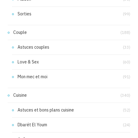
Sorties
(99)
Couple
(188)
Astuces couples
(33)
Love & Sex
(60)
Mon mec et moi
(91)
Cuisine
(340)
Astuces et bons plans cuisine
(52)
Dbarét El Youm
(24)