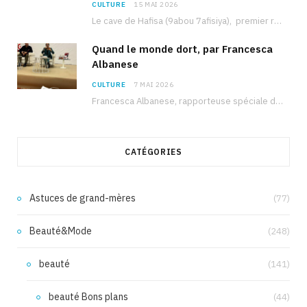
CULTURE
15 MAI 2026
Le cave de Hafisa (9abou 7afisiya), premier roman du journaliste tunisien Mohamed Amine Ben Hlel,…
Quand le monde dort, par Francesca
Albanese
CULTURE
7 MAI 2026
Francesca Albanese, rapporteuse spéciale de l’ONU sur les territoires palestiniens occupés, était à Tunis pour…
CATÉGORIES
Astuces de grand-mères
(77)
Beauté&Mode
(248)
beauté
(141)
beauté Bons plans
(44)