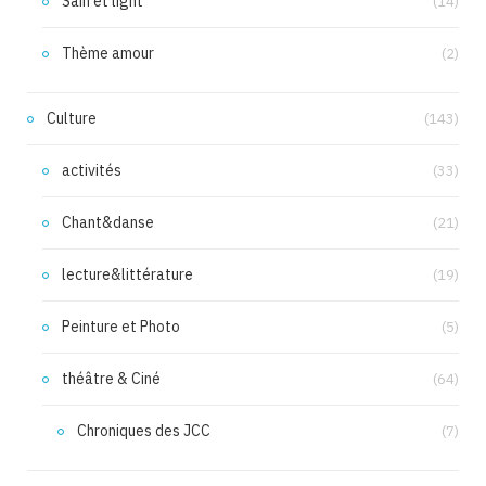
Sain et light
(14)
Thème amour
(2)
Culture
(143)
activités
(33)
Chant&danse
(21)
lecture&littérature
(19)
Peinture et Photo
(5)
théâtre & Ciné
(64)
Chroniques des JCC
(7)