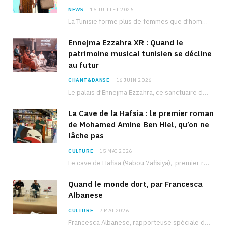
NEWS
15 JUILLET 2026
La Tunisie forme plus de femmes que d’hommes dans les filières scientifiques. Pourtant, pour beaucoup…
Ennejma Ezzahra XR : Quand le
patrimoine musical tunisien se décline
au futur
CHANT&DANSE
16 JUIN 2026
Le palais d’Ennejma Ezzahra, ce sanctuaire de la musique tunisienne et méditerranéenne construit par le…
La Cave de la Hafsia : le premier roman
de Mohamed Amine Ben Hlel, qu’on ne
lâche pas
CULTURE
15 MAI 2026
Le cave de Hafisa (9abou 7afisiya), premier roman du journaliste tunisien Mohamed Amine Ben Hlel,…
Quand le monde dort, par Francesca
Albanese
CULTURE
7 MAI 2026
Francesca Albanese, rapporteuse spéciale de l’ONU sur les territoires palestiniens occupés, était à Tunis pour…