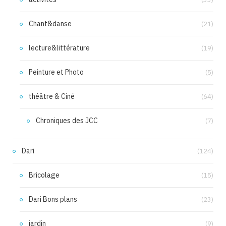
Chant&danse
(21)
lecture&littérature
(19)
Peinture et Photo
(5)
théâtre & Ciné
(64)
Chroniques des JCC
(7)
Dari
(124)
Bricolage
(15)
Dari Bons plans
(23)
jardin
(9)