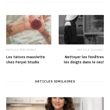
i
b
a
e
t
o
g
d
e
o
r
I
k
a
n
m
ARTICLE PRÉCÉDENT
ARTICLE SUIVANT
Les tatoos mauviette
Nettoyer les fenêtres
chez Feryel Studio
les doigts dans le nez!
ARTICLES SIMILAIRES