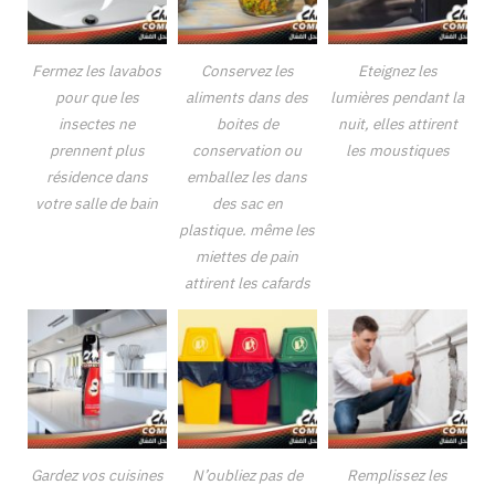
Fermez les lavabos
Conservez les
Eteignez les
pour que les
aliments dans des
lumières pendant la
insectes ne
boites de
nuit, elles attirent
prennent plus
conservation ou
les moustiques
résidence dans
emballez les dans
votre salle de bain
des sac en
plastique. même les
miettes de pain
attirent les cafards
Gardez vos cuisines
N’oubliez pas de
Remplissez les