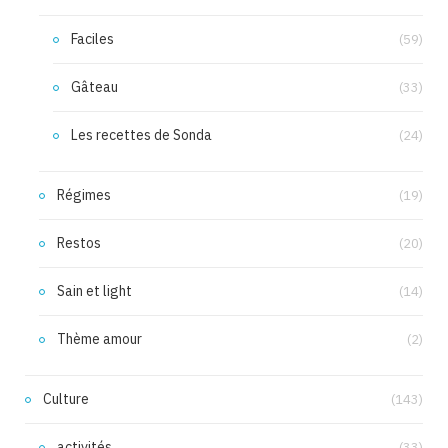
Faciles
(59)
Gâteau
(33)
Les recettes de Sonda
(24)
Régimes
(19)
Restos
(20)
Sain et light
(14)
Thème amour
(2)
Culture
(143)
activités
(33)