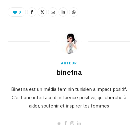
0
AUTEUR
binetna
Binetna est un média féminin tunisien à impact positif.
C'est une interface d'influence positive, qui cherche à
aider, soutenir et inspirer les femmes
W
F
I
L
e
a
n
i
b
c
s
n
s
e
t
k