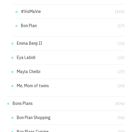
#VisMaVie
(165)
Bon Plan
(17)
Emma Benji II
(22)
Eya Labidi
(23)
Mayla Chelbi
(27)
Me, Mom of twins
(29)
Bons Plans
(476)
Bon Plan Shopping
(56)
Bon Plans Cuisine
(30)