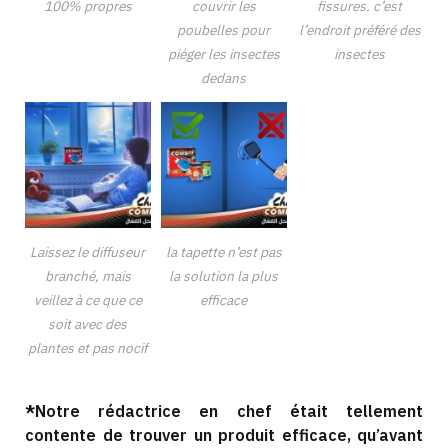
100% propres
couvrir les
fissures. c’est
poubelles pour
l’endroit préféré des
piéger les insectes
insectes
dedans
Laissez le diffuseur
la tapette n’est pas
branché, mais
la solution la plus
veillez à ce que ce
efficace
soit avec des
plantes et pas nocif
*
Notre rédactrice en chef était tellement
contente de trouver un produit efficace, qu’avant