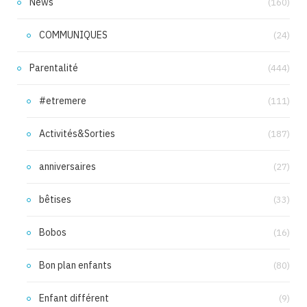
News
(160)
COMMUNIQUES
(24)
Parentalité
(444)
#etremere
(111)
Activités&Sorties
(187)
anniversaires
(27)
bêtises
(33)
Bobos
(16)
Bon plan enfants
(80)
Enfant différent
(9)