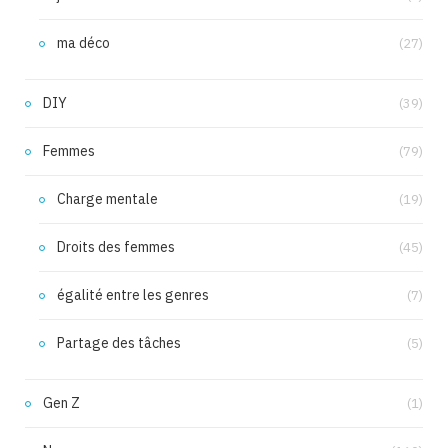
ma déco
(27)
DIY
(39)
Femmes
(79)
Charge mentale
(19)
Droits des femmes
(45)
égalité entre les genres
(7)
Partage des tâches
(5)
Gen Z
(1)