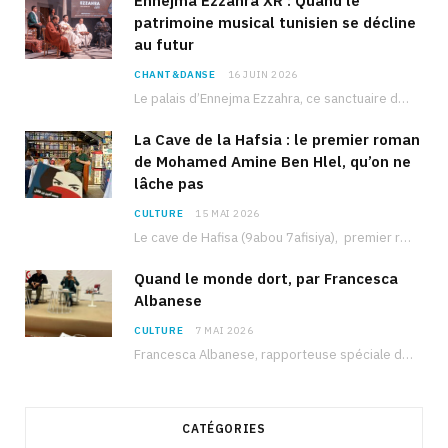
Ennejma Ezzahra XR : Quand le
patrimoine musical tunisien se décline
au futur
CHANT&DANSE
16 JUIN 2026
Le palais d’Ennejma Ezzahra, ce sanctuaire de la musique tunisienne et méditerranéenne construit par le…
La Cave de la Hafsia : le premier roman
de Mohamed Amine Ben Hlel, qu’on ne
lâche pas
CULTURE
15 MAI 2026
Le cave de Hafisa (9abou 7afisiya), premier roman du journaliste tunisien Mohamed Amine Ben Hlel,…
Quand le monde dort, par Francesca
Albanese
CULTURE
7 MAI 2026
Francesca Albanese, rapporteuse spéciale de l’ONU sur les territoires palestiniens occupés, était à Tunis pour…
CATÉGORIES