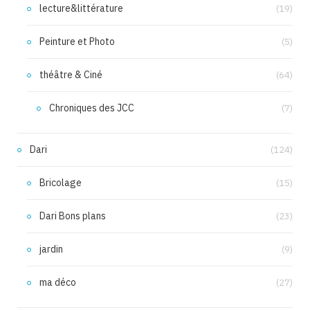
lecture&littérature
(19)
Peinture et Photo
(5)
théâtre & Ciné
(64)
Chroniques des JCC
(7)
Dari
(124)
Bricolage
(15)
Dari Bons plans
(23)
jardin
(9)
ma déco
(27)