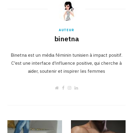
AUTEUR
binetna
Binetna est un média féminin tunisien à impact positif.
C'est une interface d'influence positive, qui cherche à
aider, soutenir et inspirer les femmes
W
F
I
L
e
a
n
i
b
c
s
n
s
e
t
k
i
b
a
e
t
o
g
d
e
o
r
I
k
a
n
m