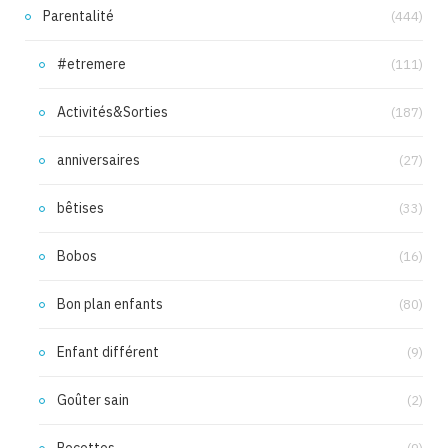
Parentalité
(444)
#etremere
(111)
Activités&Sorties
(187)
anniversaires
(27)
bêtises
(33)
Bobos
(16)
Bon plan enfants
(80)
Enfant différent
(9)
Goûter sain
(2)
Recettes