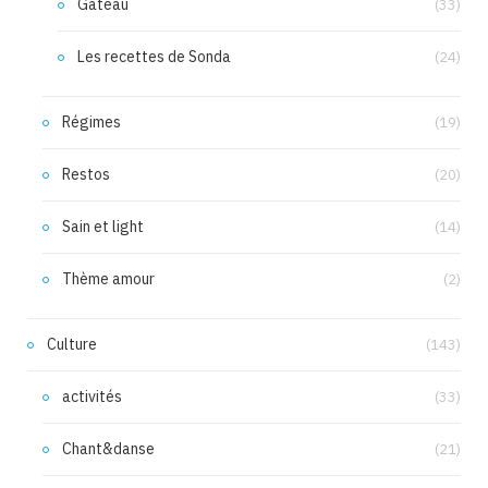
Gâteau
(33)
Les recettes de Sonda
(24)
Régimes
(19)
Restos
(20)
Sain et light
(14)
Thème amour
(2)
Culture
(143)
activités
(33)
Chant&danse
(21)