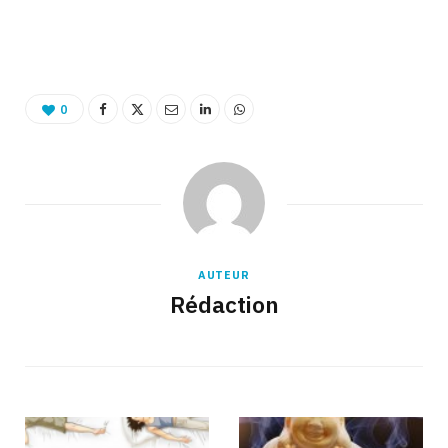
Binetna est un site féminin tunisien colaboratif
0
AUTEUR
Rédaction