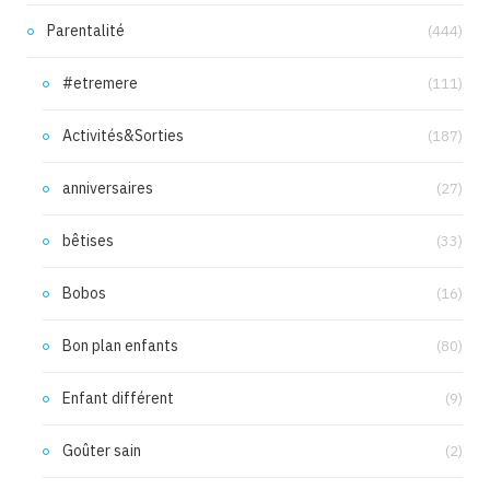
Parentalité
(444)
#etremere
(111)
Activités&Sorties
(187)
anniversaires
(27)
bêtises
(33)
Bobos
(16)
Bon plan enfants
(80)
Enfant différent
(9)
Goûter sain
(2)