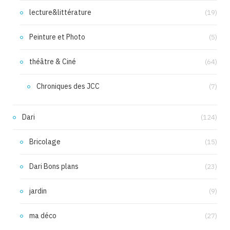
lecture&littérature
(19)
Peinture et Photo
(5)
théâtre & Ciné
(64)
Chroniques des JCC
(7)
Dari
(124)
Bricolage
(15)
Dari Bons plans
(23)
jardin
(9)
ma déco
(27)