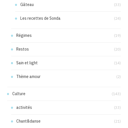
Gâteau
(33)
Les recettes de Sonda
(24)
Régimes
(19)
Restos
(20)
Sain et light
(14)
Thème amour
(2)
Culture
(143)
activités
(33)
Chant&danse
(21)