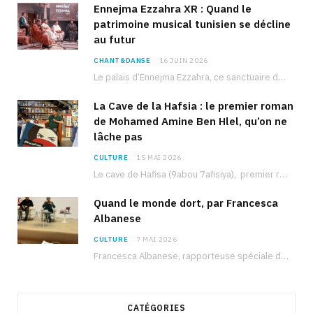
Ennejma Ezzahra XR : Quand le
patrimoine musical tunisien se décline
au futur
CHANT&DANSE
16 JUIN 2026
Le palais d’Ennejma Ezzahra, ce sanctuaire de la musique tunisienne et méditerranéenne construit par le…
La Cave de la Hafsia : le premier roman
de Mohamed Amine Ben Hlel, qu’on ne
lâche pas
CULTURE
15 MAI 2026
Le cave de Hafisa (9abou 7afisiya), premier roman du journaliste tunisien Mohamed Amine Ben Hlel,…
Quand le monde dort, par Francesca
Albanese
CULTURE
7 MAI 2026
Francesca Albanese, rapporteuse spéciale de l’ONU sur les territoires palestiniens occupés, était à Tunis pour…
CATÉGORIES