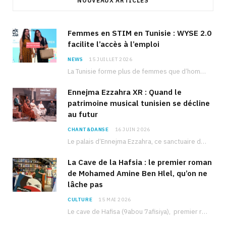
NOUVEAUX ARTICLES
Femmes en STIM en Tunisie : WYSE 2.0
facilite l’accès à l’emploi
NEWS
15 JUILLET 2026
La Tunisie forme plus de femmes que d’hommes dans les filières scientifiques. Pourtant, pour beaucoup…
Ennejma Ezzahra XR : Quand le
patrimoine musical tunisien se décline
au futur
CHANT&DANSE
16 JUIN 2026
Le palais d’Ennejma Ezzahra, ce sanctuaire de la musique tunisienne et méditerranéenne construit par le…
La Cave de la Hafsia : le premier roman
de Mohamed Amine Ben Hlel, qu’on ne
lâche pas
CULTURE
15 MAI 2026
Le cave de Hafisa (9abou 7afisiya), premier roman du journaliste tunisien Mohamed Amine Ben Hlel,…