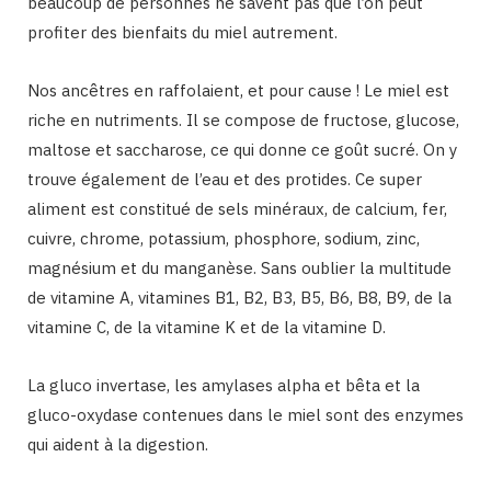
beaucoup de personnes ne savent pas que l’on peut
profiter des bienfaits du miel autrement.
Nos ancêtres en raffolaient, et pour cause ! Le miel est
riche en nutriments. Il se compose de fructose, glucose,
maltose et saccharose, ce qui donne ce goût sucré. On y
trouve également de l’eau et des protides. Ce super
aliment est constitué de sels minéraux, de calcium, fer,
cuivre, chrome, potassium, phosphore, sodium, zinc,
magnésium et du manganèse. Sans oublier la multitude
de vitamine A, vitamines B1, B2, B3, B5, B6, B8, B9, de la
vitamine C, de la vitamine K et de la vitamine D.
La gluco invertase, les amylases alpha et bêta et la
gluco-oxydase contenues dans le miel sont des enzymes
qui aident à la digestion.