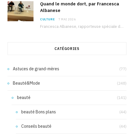
Quand le monde dort, par Francesca
Albanese
CULTURE
7 MAI 2026
Francesca Albanese, rapporteuse spéciale de l’ONU sur les territoires palestiniens occupés, était à Tunis pour…
CATÉGORIES
Astuces de grand-mères
(77)
Beauté&Mode
(248)
beauté
(141)
beauté Bons plans
(44)
Conseils beauté
(44)