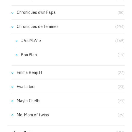
Chroniques d'un Papa
(50)
Chroniques de femmes
(294)
#VisMaVie
(165)
Bon Plan
(17)
Emma Benji II
(22)
Eya Labidi
(23)
Mayla Chelbi
(27)
Me, Mom of twins
(29)