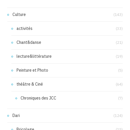
Culture
(143)
activités
(33)
Chant&danse
(21)
lecture&littérature
(19)
Peinture et Photo
(5)
théâtre & Ciné
(64)
Chroniques des JCC
(7)
Dari
(124)
Bricolage
(15)