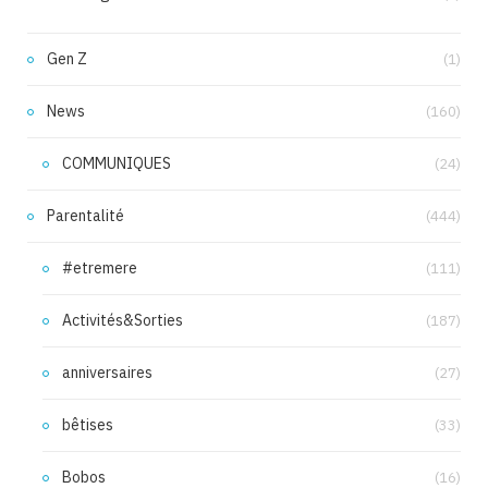
Gen Z
(1)
News
(160)
COMMUNIQUES
(24)
Parentalité
(444)
#etremere
(111)
Activités&Sorties
(187)
anniversaires
(27)
bêtises
(33)
Bobos
(16)