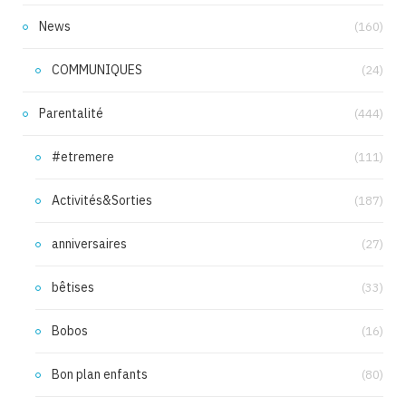
News
(160)
COMMUNIQUES
(24)
Parentalité
(444)
#etremere
(111)
Activités&Sorties
(187)
anniversaires
(27)
bêtises
(33)
Bobos
(16)
Bon plan enfants
(80)