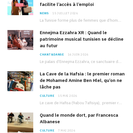
facilite l’accès à l’emploi
NEWS
15 JUILLET 2026
La Tunisie forme plus de femmes que d’hommes dans les filières scientifiques. Pourtant, pour beaucoup…
Ennejma Ezzahra XR : Quand le
patrimoine musical tunisien se décline
au futur
CHANT&DANSE
16 JUIN 2026
Le palais d’Ennejma Ezzahra, ce sanctuaire de la musique tunisienne et méditerranéenne construit par le…
La Cave de la Hafsia : le premier roman
de Mohamed Amine Ben Hlel, qu’on ne
lâche pas
CULTURE
15 MAI 2026
Le cave de Hafisa (9abou 7afisiya), premier roman du journaliste tunisien Mohamed Amine Ben Hlel,…
Quand le monde dort, par Francesca
Albanese
CULTURE
7 MAI 2026