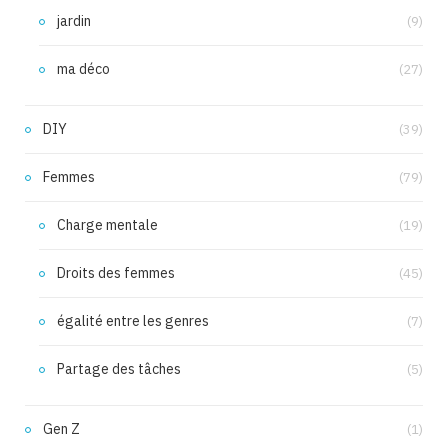
jardin
(9)
ma déco
(27)
DIY
(39)
Femmes
(79)
Charge mentale
(19)
Droits des femmes
(45)
égalité entre les genres
(7)
Partage des tâches
(5)
Gen Z
(1)