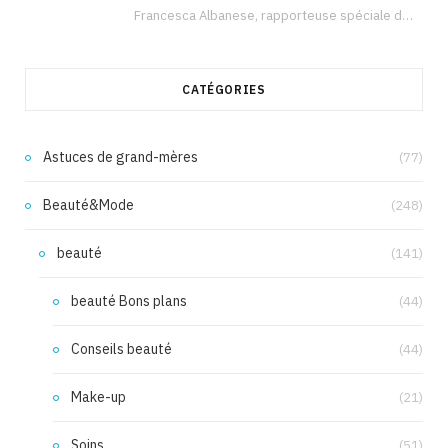
Francesca Albanese, rapporteuse spéciale de l’ONU sur les territoires palestiniens occupés, était à Tunis pour…
CATÉGORIES
Astuces de grand-mères
(77)
Beauté&Mode
(248)
beauté
(141)
beauté Bons plans
(44)
Conseils beauté
(44)
Make-up
(21)
Soins
(51)