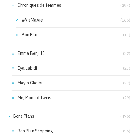
Chroniques de femmes
(294)
#VisMaVie
(165)
Bon Plan
(17)
Emma Benji II
(22)
Eya Labidi
(23)
Mayla Chelbi
(27)
Me, Mom of twins
(29)
Bons Plans
(476)
Bon Plan Shopping
(56)