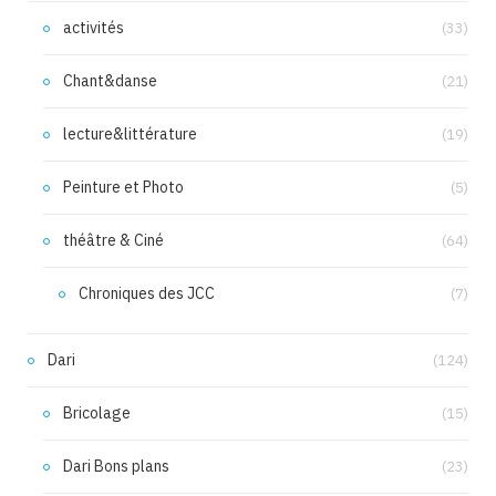
activités
(33)
Chant&danse
(21)
lecture&littérature
(19)
Peinture et Photo
(5)
théâtre & Ciné
(64)
Chroniques des JCC
(7)
Dari
(124)
Bricolage
(15)
Dari Bons plans
(23)