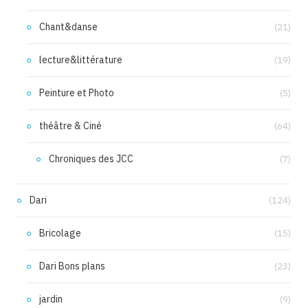
Chant&danse
(21)
lecture&littérature
(19)
Peinture et Photo
(5)
théâtre & Ciné
(64)
Chroniques des JCC
(7)
Dari
(124)
Bricolage
(15)
Dari Bons plans
(23)
jardin
(9)