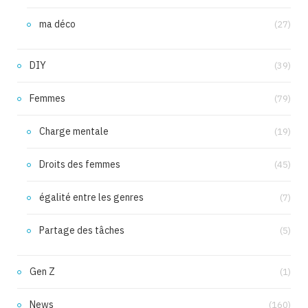
ma déco
(27)
DIY
(39)
Femmes
(79)
Charge mentale
(19)
Droits des femmes
(45)
égalité entre les genres
(7)
Partage des tâches
(5)
Gen Z
(1)
News
(160)