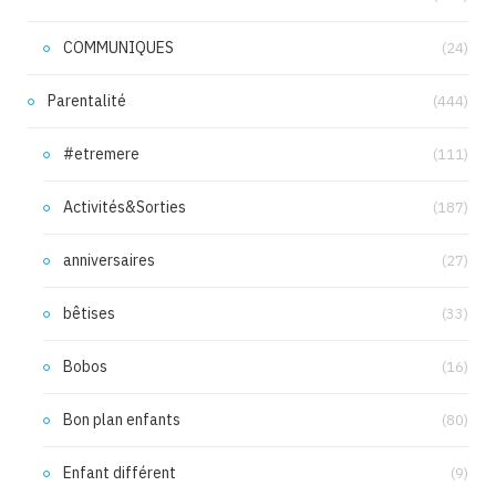
COMMUNIQUES
(24)
Parentalité
(444)
#etremere
(111)
Activités&Sorties
(187)
anniversaires
(27)
bêtises
(33)
Bobos
(16)
Bon plan enfants
(80)
Enfant différent
(9)