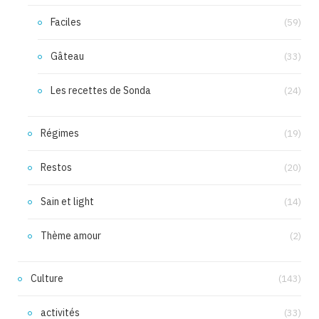
Faciles
(59)
Gâteau
(33)
Les recettes de Sonda
(24)
Régimes
(19)
Restos
(20)
Sain et light
(14)
Thème amour
(2)
Culture
(143)
activités
(33)