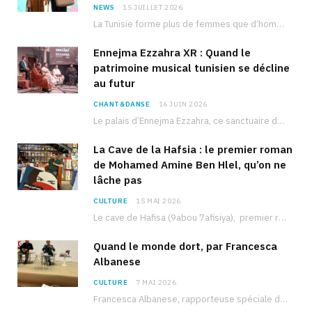
NEWS
15 JUILLET 2026
La Tunisie forme plus de femmes que d’hommes dans les filières scientifiques. Pourtant, pour beaucoup…
Ennejma Ezzahra XR : Quand le
patrimoine musical tunisien se décline
au futur
CHANT&DANSE
16 JUIN 2026
Le palais d’Ennejma Ezzahra, ce sanctuaire de la musique tunisienne et méditerranéenne construit par le…
La Cave de la Hafsia : le premier roman
de Mohamed Amine Ben Hlel, qu’on ne
lâche pas
CULTURE
15 MAI 2026
Le cave de Hafisa (9abou 7afisiya), premier roman du journaliste tunisien Mohamed Amine Ben Hlel,…
Quand le monde dort, par Francesca
Albanese
CULTURE
7 MAI 2026
Francesca Albanese, rapporteuse spéciale de l’ONU sur les territoires palestiniens occupés, était à Tunis pour…