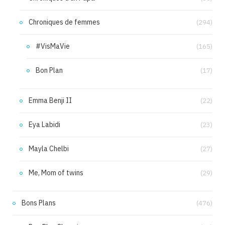
Chroniques de femmes
(294)
#VisMaVie
(165)
Bon Plan
(17)
Emma Benji II
(22)
Eya Labidi
(23)
Mayla Chelbi
(27)
Me, Mom of twins
(29)
Bons Plans
(476)