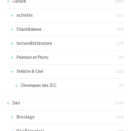
Culture
(143)
activités
(33)
Chant&danse
(21)
lecture&littérature
(19)
Peinture et Photo
(5)
théâtre & Ciné
(64)
Chroniques des JCC
(7)
Dari
(124)
Bricolage
(15)