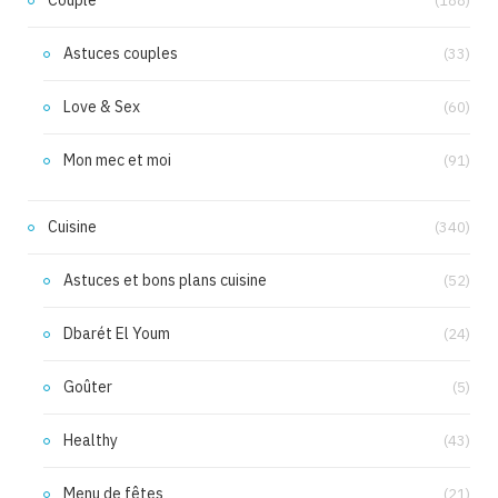
Couple
(188)
Astuces couples
(33)
Love & Sex
(60)
Mon mec et moi
(91)
Cuisine
(340)
Astuces et bons plans cuisine
(52)
Dbarét El Youm
(24)
Goûter
(5)
Healthy
(43)
Menu de fêtes
(21)