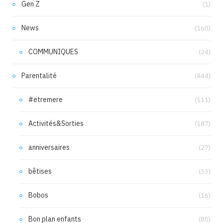
Gen Z
(1)
News
(160)
COMMUNIQUES
(24)
Parentalité
(444)
#etremere
(111)
Activités&Sorties
(187)
anniversaires
(27)
bêtises
(33)
Bobos
(16)
Bon plan enfants
(80)