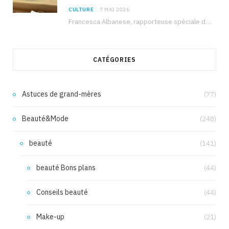
CULTURE
7 MAI 2026
Francesca Albanese, rapporteuse spéciale de l’ONU sur les territoires palestiniens occupés, était à Tunis pour…
CATÉGORIES
Astuces de grand-mères
(77)
Beauté&Mode
(248)
beauté
(141)
beauté Bons plans
(44)
Conseils beauté
(44)
Make-up
(21)