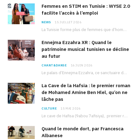
Femmes en STIM en Tunisie : WYSE 2.0
facilite l’accès à l’emploi
NEWS
15 JUILLET 2026
La Tunisie forme plus de femmes que d’hommes dans les filières scientifiques. Pourtant, pour beaucoup…
Ennejma Ezzahra XR : Quand le
patrimoine musical tunisien se décline
au futur
CHANT&DANSE
16 JUIN 2026
Le palais d’Ennejma Ezzahra, ce sanctuaire de la musique tunisienne et méditerranéenne construit par le…
La Cave de la Hafsia : le premier roman
de Mohamed Amine Ben Hlel, qu’on ne
lâche pas
CULTURE
15 MAI 2026
Le cave de Hafisa (9abou 7afisiya), premier roman du journaliste tunisien Mohamed Amine Ben Hlel,…
Quand le monde dort, par Francesca
Albanese