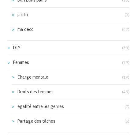
Dari Bons plans
(23)
jardin
(9)
ma déco
(27)
DIY
(39)
Femmes
(79)
Charge mentale
(19)
Droits des femmes
(45)
égalité entre les genres
(7)
Partage des tâches
(5)