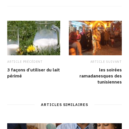
s
e
t
k
i
b
a
e
t
o
g
d
e
o
r
I
k
a
n
m
ARTICLE PRÉCÉDENT
ARTICLE SUIVANT
3 façons d’utiliser du lait
les soirées
périmé
ramadanesques des
tunisiennes
ARTICLES SIMILAIRES