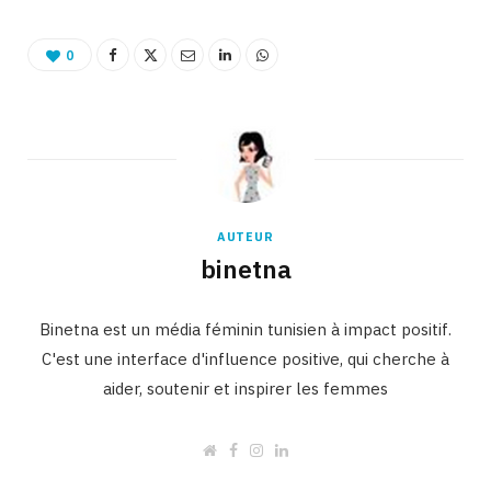
0
AUTEUR
binetna
Binetna est un média féminin tunisien à impact positif.
C'est une interface d'influence positive, qui cherche à
aider, soutenir et inspirer les femmes
W
F
I
L
e
a
n
i
b
c
s
n