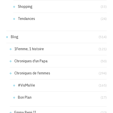
Shopping
(33)
Tendances
(24)
Blog
(514)
1Femme, 1 histoire
(121)
Chroniques d'un Papa
(50)
Chroniques de femmes
(294)
#VisMaVie
(165)
Bon Plan
(17)
Emma Benji II
(22)