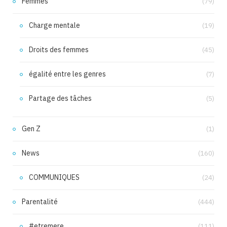
Femmes
(79)
Charge mentale
(19)
Droits des femmes
(45)
égalité entre les genres
(7)
Partage des tâches
(5)
Gen Z
(1)
News
(160)
COMMUNIQUES
(24)
Parentalité
(444)
#etremere
(111)