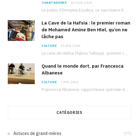
CHANT&DANSE
16 JUIN 2026
Le palais d’Ennejma Ezzahra, ce sanctuaire de la musique tunisienne et méditerranéenne construit par le…
La Cave de la Hafsia : le premier roman
de Mohamed Amine Ben Hlel, qu’on ne
lâche pas
CULTURE
15 MAI 2026
Le cave de Hafisa (9abou 7afisiya), premier roman du journaliste tunisien Mohamed Amine Ben Hlel,…
Quand le monde dort, par Francesca
Albanese
CULTURE
7 MAI 2026
Francesca Albanese, rapporteuse spéciale de l’ONU sur les territoires palestiniens occupés, était à Tunis pour…
CATÉGORIES
Astuces de grand-mères
(77)