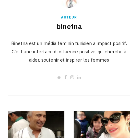
AUTEUR
binetna
Binetna est un média féminin tunisien à impact positif.
C'est une interface d'influence positive, qui cherche à
aider, soutenir et inspirer les femmes
W
F
I
L
e
a
n
i
b
c
s
n
s
e
t
k
i
b
a
e
t
o
g
d
e
o
r
I
k
a
n
m