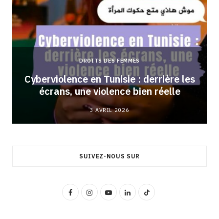
DROITS DES FEMMES
Cyberviolence en Tunisie : derrière les
écrans, une violence bien réelle
3 AVRIL 2026
SUIVEZ-NOUS SUR
F
I
Y
L
T
a
n
o
i
i