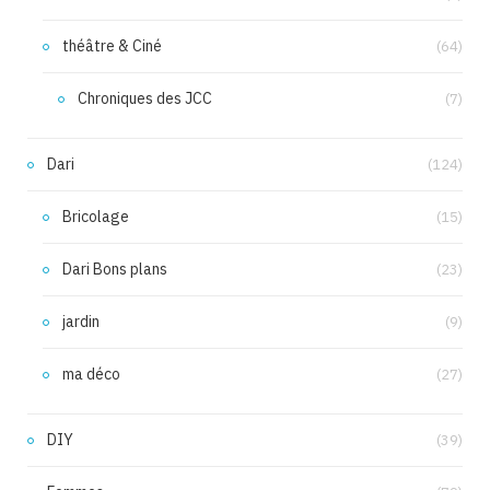
théâtre & Ciné
(64)
Chroniques des JCC
(7)
Dari
(124)
Bricolage
(15)
Dari Bons plans
(23)
jardin
(9)
ma déco
(27)
DIY
(39)