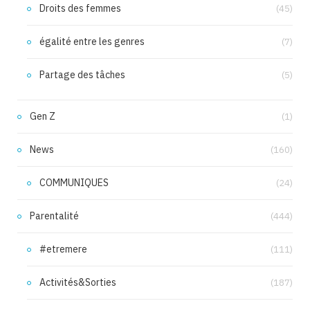
Droits des femmes
(45)
égalité entre les genres
(7)
Partage des tâches
(5)
Gen Z
(1)
News
(160)
COMMUNIQUES
(24)
Parentalité
(444)
#etremere
(111)
Activités&Sorties
(187)