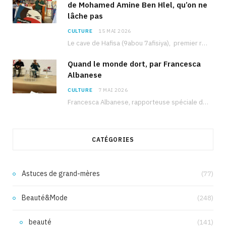
de Mohamed Amine Ben Hlel, qu’on ne
lâche pas
CULTURE
15 MAI 2026
Le cave de Hafisa (9abou 7afisiya), premier roman du journaliste tunisien Mohamed Amine Ben Hlel,…
Quand le monde dort, par Francesca
Albanese
CULTURE
7 MAI 2026
Francesca Albanese, rapporteuse spéciale de l’ONU sur les territoires palestiniens occupés, était à Tunis pour…
CATÉGORIES
Astuces de grand-mères
(77)
Beauté&Mode
(248)
beauté
(141)