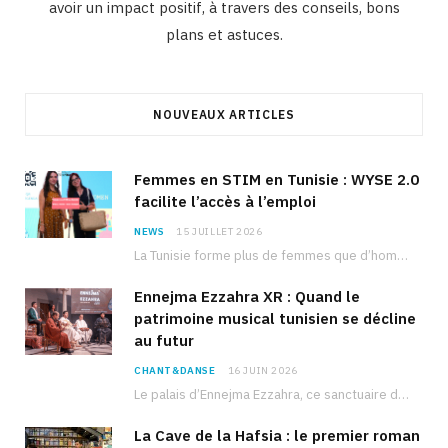
avoir un impact positif, à travers des conseils, bons
plans et astuces.
NOUVEAUX ARTICLES
Femmes en STIM en Tunisie : WYSE 2.0
facilite l’accès à l’emploi
NEWS
15 JUILLET 2026
La Tunisie forme plus de femmes que d’hommes dans les filières scientifiques. Pourtant, pour beaucoup…
Ennejma Ezzahra XR : Quand le
patrimoine musical tunisien se décline
au futur
CHANT&DANSE
16 JUIN 2026
Le palais d’Ennejma Ezzahra, ce sanctuaire de la musique tunisienne et méditerranéenne construit par le…
La Cave de la Hafsia : le premier roman