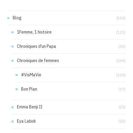
Blog
(514)
1Femme, 1 histoire
(121)
Chroniques d'un Papa
(50)
Chroniques de femmes
(294)
#VisMaVie
(165)
Bon Plan
(17)
Emma Benji II
(22)
Eya Labidi
(23)