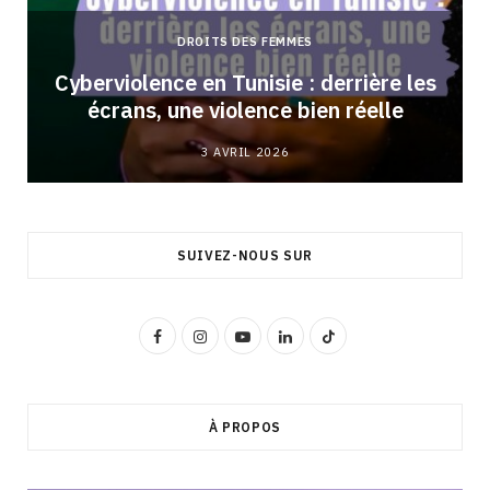
DROITS DES FEMMES
Cyberviolence en Tunisie : derrière les
écrans, une violence bien réelle
3 AVRIL 2026
SUIVEZ-NOUS SUR
F
I
Y
L
T
a
n
o
i
i
c
s
u
n
k
À PROPOS
e
t
T
k
T
b
a
u
e
o