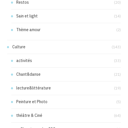
Restos
(20)
Sain et light
(14)
Thème amour
(2)
Culture
(143)
activités
(33)
Chant&danse
(21)
lecture&littérature
(19)
Peinture et Photo
(5)
théâtre & Ciné
(64)