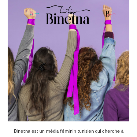
o
g
b
d
k
o
r
e
I
k
a
n
m
Binetna est un média féminin tunisien qui cherche à