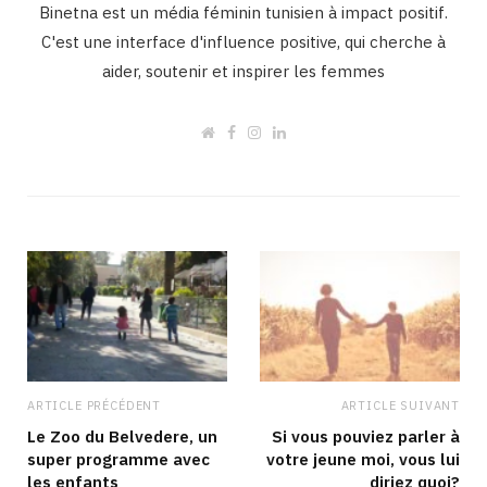
Binetna est un média féminin tunisien à impact positif.
C'est une interface d'influence positive, qui cherche à
aider, soutenir et inspirer les femmes
W
F
I
L
e
a
n
i
b
c
s
n
s
e
t
k
i
b
a
e
t
o
g
d
e
o
r
I
k
a
n
m
ARTICLE PRÉCÉDENT
ARTICLE SUIVANT
Le Zoo du Belvedere, un
Si vous pouviez parler à
super programme avec
votre jeune moi, vous lui
les enfants
diriez quoi?