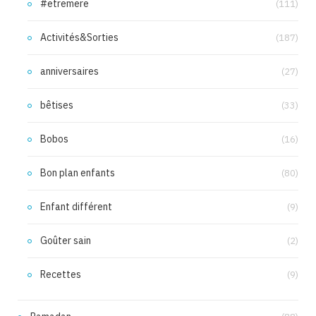
#etremere
(111)
Activités&Sorties
(187)
anniversaires
(27)
bêtises
(33)
Bobos
(16)
Bon plan enfants
(80)
Enfant différent
(9)
Goûter sain
(2)
Recettes
(9)