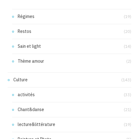
Régimes
(19)
Restos
(20)
Sain et light
(14)
Thème amour
(2)
Culture
(143)
activités
(33)
Chant&danse
(21)
lecture&littérature
(19)