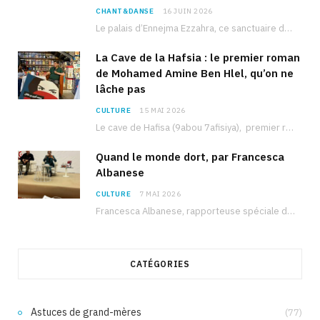
CHANT&DANSE
16 JUIN 2026
Le palais d’Ennejma Ezzahra, ce sanctuaire de la musique tunisienne et méditerranéenne construit par le…
La Cave de la Hafsia : le premier roman
de Mohamed Amine Ben Hlel, qu’on ne
lâche pas
CULTURE
15 MAI 2026
Le cave de Hafisa (9abou 7afisiya), premier roman du journaliste tunisien Mohamed Amine Ben Hlel,…
Quand le monde dort, par Francesca
Albanese
CULTURE
7 MAI 2026
Francesca Albanese, rapporteuse spéciale de l’ONU sur les territoires palestiniens occupés, était à Tunis pour…
CATÉGORIES
Astuces de grand-mères
(77)