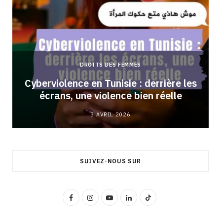
DROITS DES FEMMES
Cyberviolence en Tunisie : derrière les
écrans, une violence bien réelle
3 AVRIL 2026
SUIVEZ-NOUS SUR
F
I
Y
L
T
a
n
o
i
i