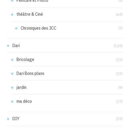
Peinture et Photo
(5)
théâtre & Ciné
(64)
Chroniques des JCC
(7)
Dari
(124)
Bricolage
(15)
Dari Bons plans
(23)
jardin
(9)
ma déco
(27)
DIY
(39)