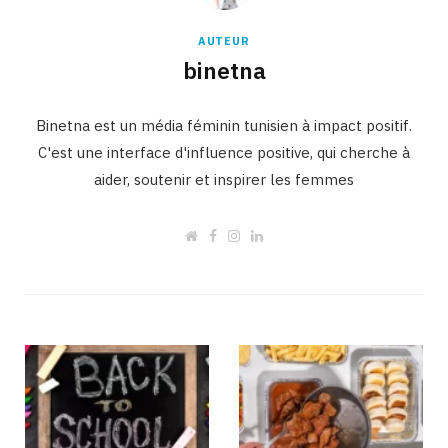
AUTEUR
binetna
Binetna est un média féminin tunisien à impact positif.
C'est une interface d'influence positive, qui cherche à
aider, soutenir et inspirer les femmes
W
F
I
L
e
a
n
i
b
c
s
n
s
e
t
k
i
b
a
e
t
o
g
d
e
o
r
I
k
a
n
m