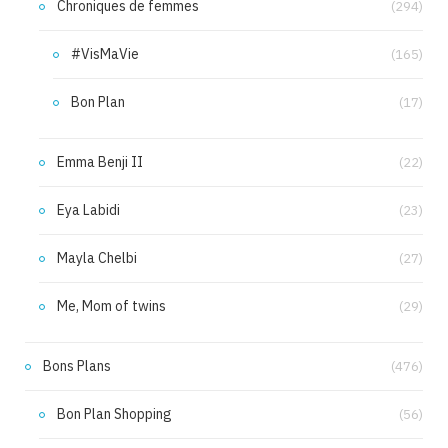
Chroniques de femmes
(294)
#VisMaVie
(165)
Bon Plan
(17)
Emma Benji II
(22)
Eya Labidi
(23)
Mayla Chelbi
(27)
Me, Mom of twins
(29)
Bons Plans
(476)
Bon Plan Shopping
(56)