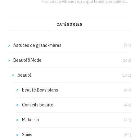
Francesca Albanese, rapporteuse spéciale de l’ONU sur les territoires palestiniens occupés, était à Tunis pour…
CATÉGORIES
Astuces de grand-mères
(77)
Beauté&Mode
(248)
beauté
(141)
beauté Bons plans
(44)
Conseils beauté
(44)
Make-up
(21)
Soins
(51)