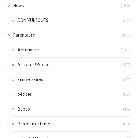
News
(160)
COMMUNIQUES
(24)
Parentalité
(444)
#etremere
(111)
Activités&Sorties
(187)
anniversaires
(27)
bêtises
(33)
Bobos
(16)
Bon plan enfants
(80)