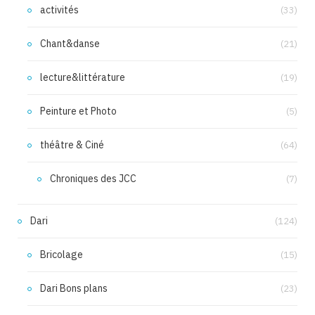
activités
(33)
Chant&danse
(21)
lecture&littérature
(19)
Peinture et Photo
(5)
théâtre & Ciné
(64)
Chroniques des JCC
(7)
Dari
(124)
Bricolage
(15)
Dari Bons plans
(23)