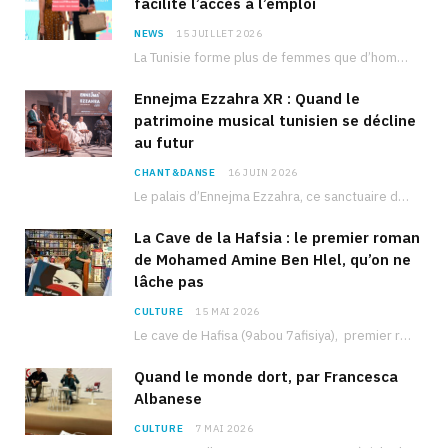
facilite l’accès à l’emploi
NEWS
15 JUILLET 2026
La Tunisie forme plus de femmes que d’hommes dans les filières scientifiques. Pourtant, pour beaucoup…
Ennejma Ezzahra XR : Quand le
patrimoine musical tunisien se décline
au futur
CHANT&DANSE
16 JUIN 2026
Le palais d’Ennejma Ezzahra, ce sanctuaire de la musique tunisienne et méditerranéenne construit par le…
La Cave de la Hafsia : le premier roman
de Mohamed Amine Ben Hlel, qu’on ne
lâche pas
CULTURE
15 MAI 2026
Le cave de Hafisa (9abou 7afisiya), premier roman du journaliste tunisien Mohamed Amine Ben Hlel,…
Quand le monde dort, par Francesca
Albanese
CULTURE
7 MAI 2026