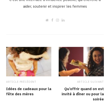
aider, soutenir et inspirer les femmes
W
F
I
L
e
a
n
i
b
c
s
n
s
e
t
k
i
b
a
e
t
o
g
d
e
o
r
I
k
a
n
m
ARTICLE PRÉCÉDENT
ARTICLE SUIVANT
Idées de cadeaux pour la
Qu’offrir quand on est
fête des mères
invité à dîner ou pour la
soirée