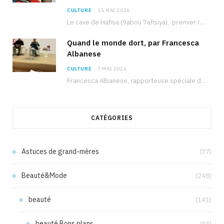
CULTURE
15 MAI 2026
Le cave de Hafisa (9abou 7afisiya), premier roman du journaliste tunisien Mohamed Amine Ben Hlel,…
Quand le monde dort, par Francesca
Albanese
CULTURE
7 MAI 2026
Francesca Albanese, rapporteuse spéciale de l’ONU sur les territoires palestiniens occupés, était à Tunis pour…
CATÉGORIES
Astuces de grand-mères
(77)
Beauté&Mode
(248)
beauté
(141)
beauté Bons plans
(44)