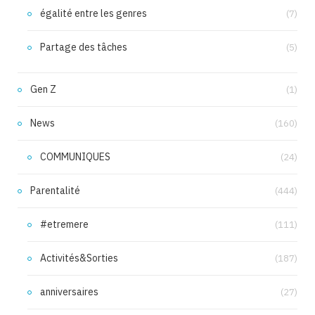
égalité entre les genres
(7)
Partage des tâches
(5)
Gen Z
(1)
News
(160)
COMMUNIQUES
(24)
Parentalité
(444)
#etremere
(111)
Activités&Sorties
(187)
anniversaires
(27)