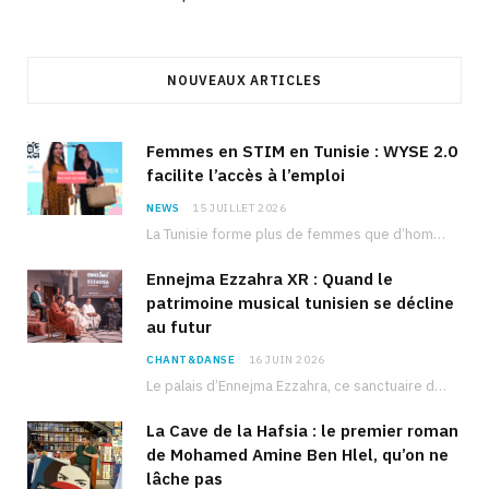
NOUVEAUX ARTICLES
Femmes en STIM en Tunisie : WYSE 2.0
facilite l’accès à l’emploi
NEWS
15 JUILLET 2026
La Tunisie forme plus de femmes que d’hommes dans les filières scientifiques. Pourtant, pour beaucoup…
Ennejma Ezzahra XR : Quand le
patrimoine musical tunisien se décline
au futur
CHANT&DANSE
16 JUIN 2026
Le palais d’Ennejma Ezzahra, ce sanctuaire de la musique tunisienne et méditerranéenne construit par le…
La Cave de la Hafsia : le premier roman
de Mohamed Amine Ben Hlel, qu’on ne
lâche pas