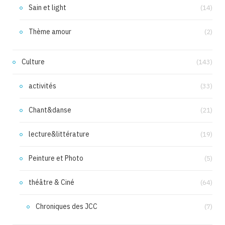
Sain et light
(14)
Thème amour
(2)
Culture
(143)
activités
(33)
Chant&danse
(21)
lecture&littérature
(19)
Peinture et Photo
(5)
théâtre & Ciné
(64)
Chroniques des JCC
(7)