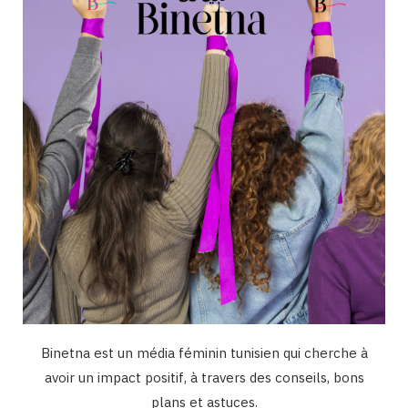
o
r
e
I
k
a
n
m
Binetna est un média féminin tunisien qui cherche à
avoir un impact positif, à travers des conseils, bons
plans et astuces.