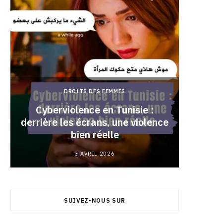
DROITS DES FEMMES
Cyberviolence en Tunisie :
derrière les écrans, une violence
Pourqu
bien réelle
3 AVRIL 2026
SUIVEZ-NOUS SUR