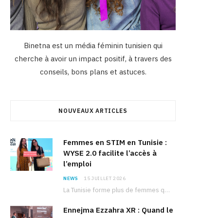
Binetna est un média féminin tunisien qui
cherche à avoir un impact positif, à travers des
conseils, bons plans et astuces.
NOUVEAUX ARTICLES
Femmes en STIM en Tunisie :
WYSE 2.0 facilite l’accès à
l’emploi
NEWS
15 JUILLET 2026
La Tunisie forme plus de femmes que d’hommes dans les filières scientifiques. Pourtant, pour beaucoup…
Ennejma Ezzahra XR : Quand le