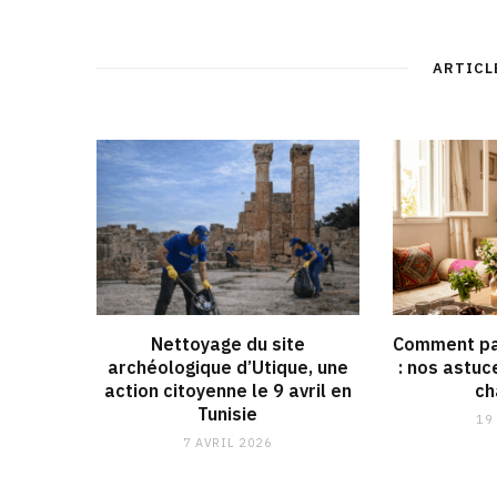
ARTICL
Nettoyage du site
Comment pa
archéologique d’Utique, une
: nos astuc
action citoyenne le 9 avril en
ch
Tunisie
19
7 AVRIL 2026