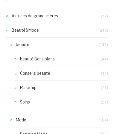
Astuces de grand-mères
(77)
Beauté&Mode
(248)
beauté
(141)
beauté Bons plans
(44)
Conseils beauté
(44)
Make-up
(21)
Soins
(51)
Mode
(104)