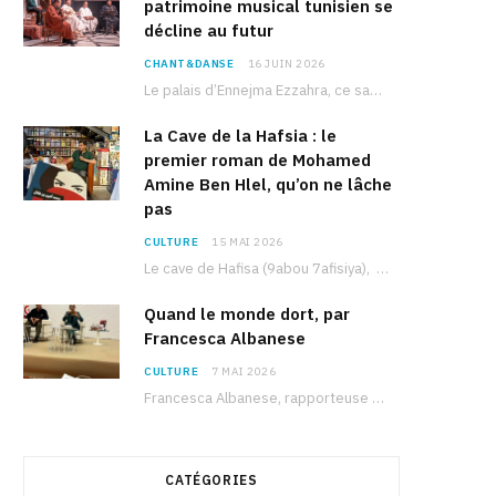
patrimoine musical tunisien se
décline au futur
CHANT&DANSE
16 JUIN 2026
Le palais d’Ennejma Ezzahra, ce sanctuaire de la musique tunisienne et méditerranéenne construit par le…
La Cave de la Hafsia : le
premier roman de Mohamed
Amine Ben Hlel, qu’on ne lâche
pas
CULTURE
15 MAI 2026
Le cave de Hafisa (9abou 7afisiya), premier roman du journaliste tunisien Mohamed Amine Ben Hlel,…
Quand le monde dort, par
Francesca Albanese
CULTURE
7 MAI 2026
Francesca Albanese, rapporteuse spéciale de l’ONU sur les territoires palestiniens occupés, était à Tunis pour…
CATÉGORIES