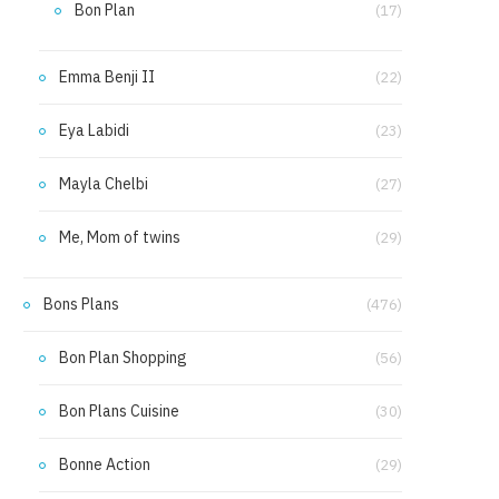
Bon Plan
(17)
Emma Benji II
(22)
Eya Labidi
(23)
Mayla Chelbi
(27)
Me, Mom of twins
(29)
Bons Plans
(476)
Bon Plan Shopping
(56)
Bon Plans Cuisine
(30)
Bonne Action
(29)