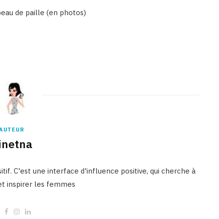
eau de paille (en photos)
AUTEUR
inetna
tif. C'est une interface d'influence positive, qui cherche à
 et inspirer les femmes
W
F
I
L
e
a
n
i