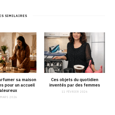
b
c
s
n
s
e
t
k
i
b
a
e
t
o
g
d
ES SIMILAIRES
e
o
r
I
k
a
n
m
rfumer sa maison
Ces objets du quotidien
es pour un accueil
inventés par des femmes
aleureux
11 FÉVRIER 2026
 MARS 2026