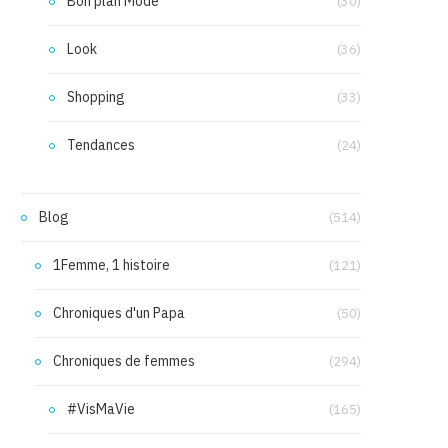
Bon plan Mode
(30)
Look
(36)
Shopping
(33)
Tendances
(24)
Blog
(514)
1Femme, 1 histoire
(121)
Chroniques d'un Papa
(50)
Chroniques de femmes
(294)
#VisMaVie
(165)