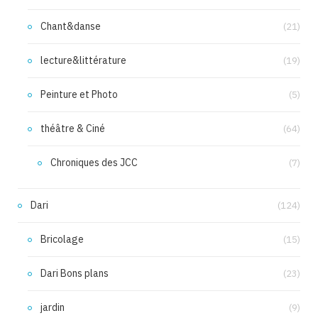
Chant&danse
(21)
lecture&littérature
(19)
Peinture et Photo
(5)
théâtre & Ciné
(64)
Chroniques des JCC
(7)
Dari
(124)
Bricolage
(15)
Dari Bons plans
(23)
jardin
(9)