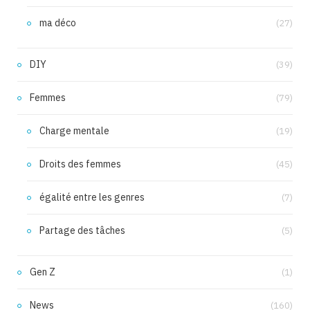
ma déco
(27)
DIY
(39)
Femmes
(79)
Charge mentale
(19)
Droits des femmes
(45)
égalité entre les genres
(7)
Partage des tâches
(5)
Gen Z
(1)
News
(160)