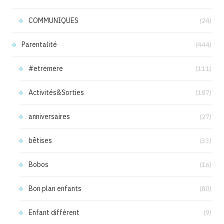
COMMUNIQUES
(24)
Parentalité
(444)
#etremere
(111)
Activités&Sorties
(187)
anniversaires
(27)
bêtises
(33)
Bobos
(16)
Bon plan enfants
(80)
Enfant différent
(9)