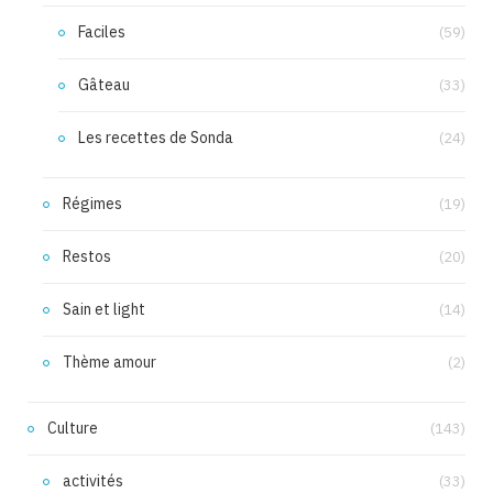
Faciles
(59)
Gâteau
(33)
Les recettes de Sonda
(24)
Régimes
(19)
Restos
(20)
Sain et light
(14)
Thème amour
(2)
Culture
(143)
activités
(33)