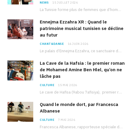
NEWS
15 JUILLET 2026
La Tunisie forme plus de femmes que d’hommes dans les filières scientifiques. Pourtant, pour beaucoup…
Ennejma Ezzahra XR : Quand le
patrimoine musical tunisien se décline
au futur
CHANT&DANSE
16 JUIN 2026
Le palais d’Ennejma Ezzahra, ce sanctuaire de la musique tunisienne et méditerranéenne construit par le…
La Cave de la Hafsia : le premier roman
de Mohamed Amine Ben Hlel, qu’on ne
lâche pas
CULTURE
15 MAI 2026
Le cave de Hafisa (9abou 7afisiya), premier roman du journaliste tunisien Mohamed Amine Ben Hlel,…
Quand le monde dort, par Francesca
Albanese
CULTURE
7 MAI 2026
Francesca Albanese, rapporteuse spéciale de l’ONU sur les territoires palestiniens occupés, était à Tunis pour…