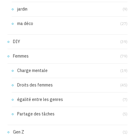
jardin
(9)
ma déco
(27)
DIY
(39)
Femmes
(79)
Charge mentale
(19)
Droits des femmes
(45)
égalité entre les genres
(7)
Partage des tâches
(5)
Gen Z
(1)