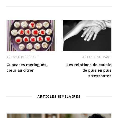
s
e
t
k
i
b
a
e
t
o
g
d
e
o
r
I
k
a
n
m
ARTICLE PRÉCÉDENT
ARTICLE SUIVANT
Cupcakes meringués,
Les relations de couple
cœur au citron
de plus en plus
stressantes
ARTICLES SIMILAIRES