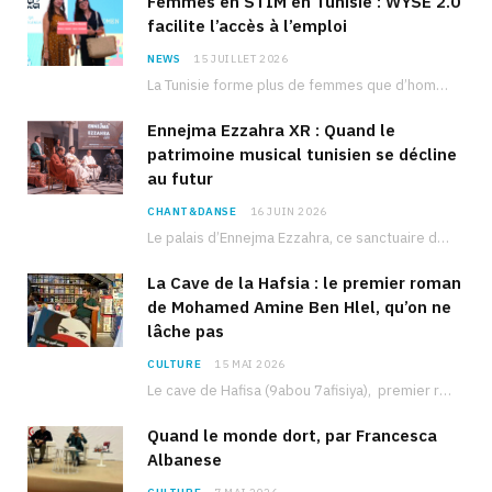
Femmes en STIM en Tunisie : WYSE 2.0
facilite l’accès à l’emploi
NEWS
15 JUILLET 2026
La Tunisie forme plus de femmes que d’hommes dans les filières scientifiques. Pourtant, pour beaucoup…
Ennejma Ezzahra XR : Quand le
patrimoine musical tunisien se décline
au futur
CHANT&DANSE
16 JUIN 2026
Le palais d’Ennejma Ezzahra, ce sanctuaire de la musique tunisienne et méditerranéenne construit par le…
La Cave de la Hafsia : le premier roman
de Mohamed Amine Ben Hlel, qu’on ne
lâche pas
CULTURE
15 MAI 2026
Le cave de Hafisa (9abou 7afisiya), premier roman du journaliste tunisien Mohamed Amine Ben Hlel,…
Quand le monde dort, par Francesca
Albanese