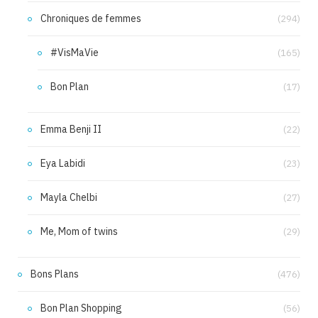
Chroniques de femmes
(294)
#VisMaVie
(165)
Bon Plan
(17)
Emma Benji II
(22)
Eya Labidi
(23)
Mayla Chelbi
(27)
Me, Mom of twins
(29)
Bons Plans
(476)
Bon Plan Shopping
(56)