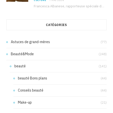
CULTURE
7 MAI 2026
Francesca Albanese, rapporteuse spéciale de l’ONU sur les territoires palestiniens occupés, était à Tunis pour…
CATÉGORIES
Astuces de grand-mères
(77)
Beauté&Mode
(248)
beauté
(141)
beauté Bons plans
(44)
Conseils beauté
(44)
Make-up
(21)