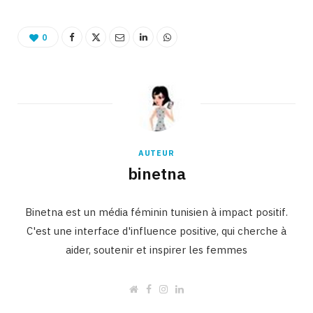
0
AUTEUR
binetna
Binetna est un média féminin tunisien à impact positif.
C'est une interface d'influence positive, qui cherche à
aider, soutenir et inspirer les femmes
W
F
I
L
e
a
n
i
b
c
s
n