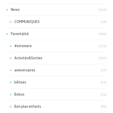
News
(160)
COMMUNIQUES
(24)
Parentalité
(444)
#etremere
(111)
Activités&Sorties
(187)
anniversaires
(27)
bêtises
(33)
Bobos
(16)
Bon plan enfants
(80)