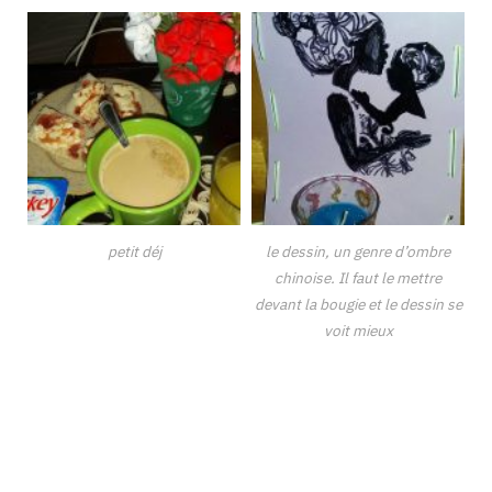
petit déj
le dessin, un genre d’ombre
chinoise. Il faut le mettre
devant la bougie et le dessin se
voit mieux
Binetna est un site féminin tunisien collaboratif