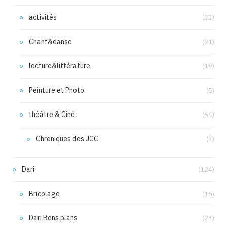
activités
(33)
Chant&danse
(21)
lecture&littérature
(19)
Peinture et Photo
(5)
théâtre & Ciné
(64)
Chroniques des JCC
(7)
Dari
(124)
Bricolage
(15)
Dari Bons plans
(23)