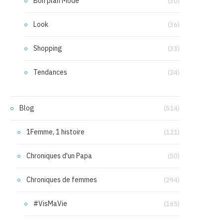
Bon plan Mode
(30)
Look
(36)
Shopping
(33)
Tendances
(24)
Blog
(514)
1Femme, 1 histoire
(121)
Chroniques d'un Papa
(50)
Chroniques de femmes
(294)
#VisMaVie
(165)