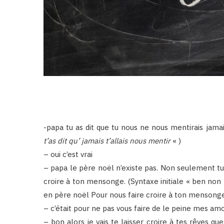
-papa tu as dit que tu nous ne nous mentirais jamais
t’as dit qu’ jamais t’allais nous mentir
« )
– oui c’est vrai
– papa le père noël n’existe pas. Non seulement tu 
croire à ton mensonge. (Syntaxe initiale « ben non p
en père noël Pour nous faire croire à ton mensonge.
– c’était pour
ne pas vous faire de le peine mes amou
– bon alors je vais te laisser croire à tes rêves qu