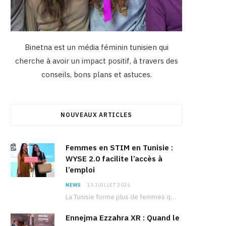
Binetna est un média féminin tunisien qui
cherche à avoir un impact positif, à travers des
conseils, bons plans et astuces.
NOUVEAUX ARTICLES
Femmes en STIM en Tunisie :
WYSE 2.0 facilite l’accès à
l’emploi
NEWS
15 JUILLET 2026
La Tunisie forme plus de femmes que d’hommes dans les filières scientifiques. Pourtant, pour beaucoup…
Ennejma Ezzahra XR : Quand le