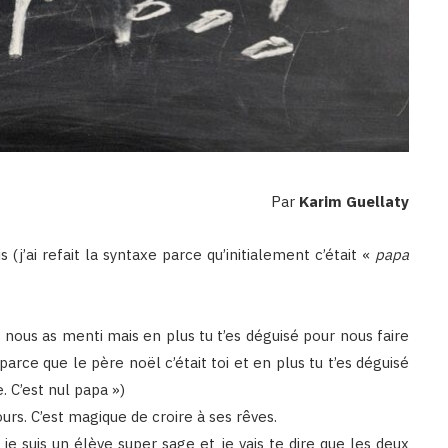
Par
Karim Guellaty
 (j’ai refait la syntaxe parce qu’initialement c’était «
papa
nous as menti mais en plus tu t’es déguisé pour nous faire
arce que le père noël c’était toi et en plus tu t’es déguisé
 C’est nul papa »)
rs. C’est magique de croire à ses rêves.
e je suis un élève super sage et je vais te dire que les deux