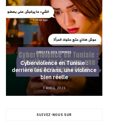
DROITS DES FEMMES
Cyberviolence en Tunisie :
derrière les écrans, une violence
Pourqu
bien réelle
3 AVRIL 2026
SUIVEZ-NOUS SUR