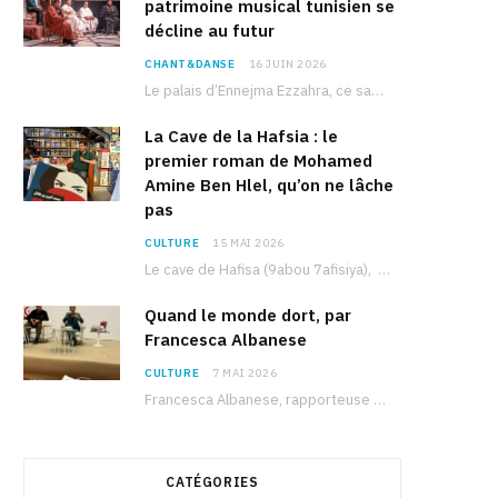
patrimoine musical tunisien se
décline au futur
CHANT&DANSE
16 JUIN 2026
Le palais d’Ennejma Ezzahra, ce sanctuaire de la musique tunisienne et méditerranéenne construit par le…
La Cave de la Hafsia : le
premier roman de Mohamed
Amine Ben Hlel, qu’on ne lâche
pas
CULTURE
15 MAI 2026
Le cave de Hafisa (9abou 7afisiya), premier roman du journaliste tunisien Mohamed Amine Ben Hlel,…
Quand le monde dort, par
Francesca Albanese
CULTURE
7 MAI 2026
Francesca Albanese, rapporteuse spéciale de l’ONU sur les territoires palestiniens occupés, était à Tunis pour…
CATÉGORIES