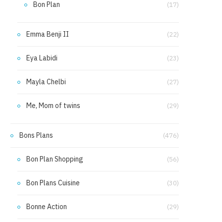
Bon Plan
(17)
Emma Benji II
(22)
Eya Labidi
(23)
Mayla Chelbi
(27)
Me, Mom of twins
(29)
Bons Plans
(476)
Bon Plan Shopping
(56)
Bon Plans Cuisine
(30)
Bonne Action
(29)