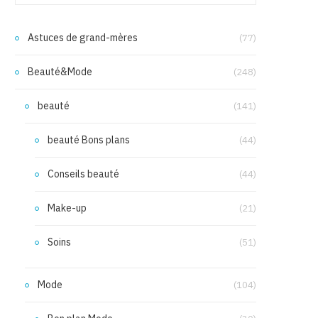
Astuces de grand-mères
(77)
Beauté&Mode
(248)
beauté
(141)
beauté Bons plans
(44)
Conseils beauté
(44)
Make-up
(21)
Soins
(51)
Mode
(104)