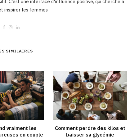
tif. C'est une interface d'influence positive, qui cherche à
 et inspirer les femmes
W
F
I
L
e
a
n
i
b
c
s
n
s
e
t
k
i
b
a
e
t
o
g
d
ES SIMILAIRES
e
o
r
I
k
a
n
m
end vraiment les
Comment perdre des kilos et
reuses en couple
baisser sa glycémie