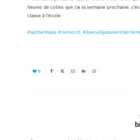
heures de colles que j’ai la semaine prochaine, c’es
classe à l’école.
‪#‎
authentique‬
‪#‎
numero1‬
‪#‎
ilyena3quisuiventderriere
0
b