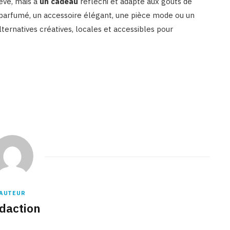
evé, mais à
un cadeau
réfléchi et adapté aux goûts de
t parfumé, un accessoire élégant, une pièce mode ou un
ternatives créatives, locales et accessibles pour
AUTEUR
daction