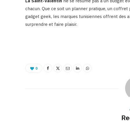
La Saint-Valentin
ne se résume pas à un budget él
chacun. Que ce soit un planner pratique, un coffre
gadget geek, les marques tunisiennes offrent des al
surprendre et faire plaisir.
0
Re