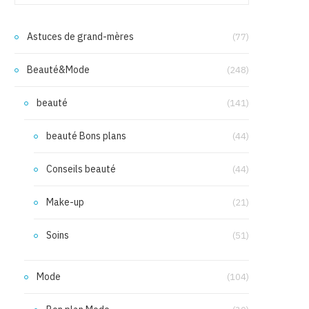
Astuces de grand-mères
(77)
Beauté&Mode
(248)
beauté
(141)
beauté Bons plans
(44)
Conseils beauté
(44)
Make-up
(21)
Soins
(51)
Mode
(104)