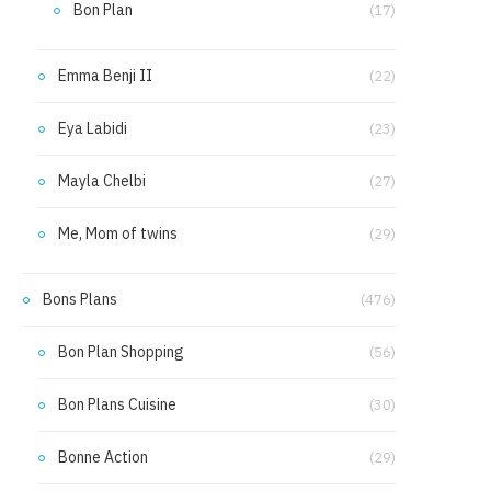
Bon Plan
(17)
Emma Benji II
(22)
Eya Labidi
(23)
Mayla Chelbi
(27)
Me, Mom of twins
(29)
Bons Plans
(476)
Bon Plan Shopping
(56)
Bon Plans Cuisine
(30)
Bonne Action
(29)