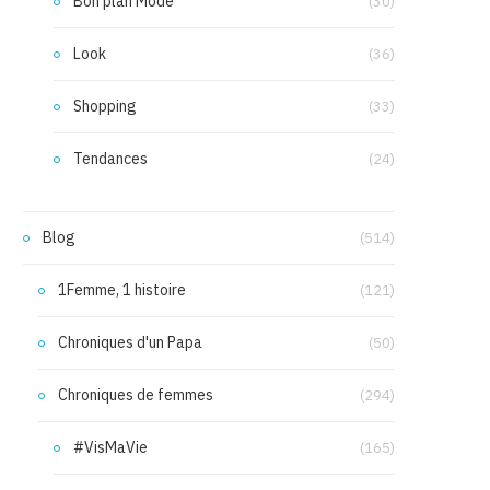
Bon plan Mode
(30)
Look
(36)
Shopping
(33)
Tendances
(24)
Blog
(514)
1Femme, 1 histoire
(121)
Chroniques d'un Papa
(50)
Chroniques de femmes
(294)
#VisMaVie
(165)