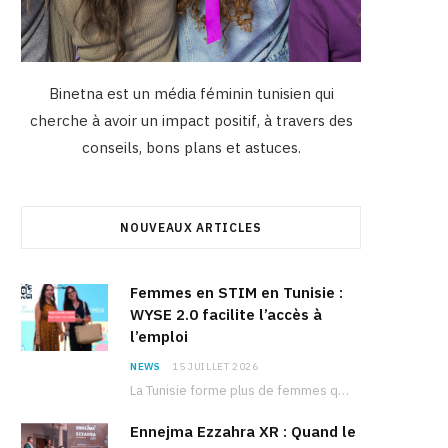
Binetna est un média féminin tunisien qui
cherche à avoir un impact positif, à travers des
conseils, bons plans et astuces.
NOUVEAUX ARTICLES
Femmes en STIM en Tunisie :
WYSE 2.0 facilite l’accès à
l’emploi
NEWS
15 JUILLET 2026
La Tunisie forme plus de femmes que d’hommes dans les filières scientifiques. Pourtant, pour beaucoup…
Ennejma Ezzahra XR : Quand le