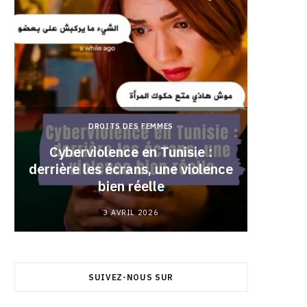
DROITS DES FEMMES
Cyberviolence en Tunisie :
derrière les écrans, une violence
Pourqu
bien réelle
3 AVRIL 2026
SUIVEZ-NOUS SUR