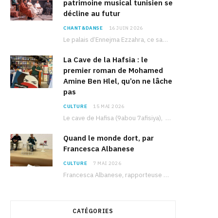
patrimoine musical tunisien se
décline au futur
CHANT&DANSE
16 JUIN 2026
Le palais d’Ennejma Ezzahra, ce sanctuaire de la musique tunisienne et méditerranéenne construit par le…
La Cave de la Hafsia : le
premier roman de Mohamed
Amine Ben Hlel, qu’on ne lâche
pas
CULTURE
15 MAI 2026
Le cave de Hafisa (9abou 7afisiya), premier roman du journaliste tunisien Mohamed Amine Ben Hlel,…
Quand le monde dort, par
Francesca Albanese
CULTURE
7 MAI 2026
Francesca Albanese, rapporteuse spéciale de l’ONU sur les territoires palestiniens occupés, était à Tunis pour…
CATÉGORIES