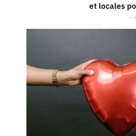
et locales p
9 F