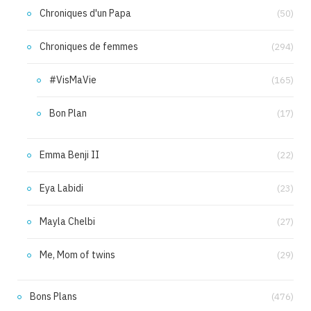
Chroniques d'un Papa
(50)
Chroniques de femmes
(294)
#VisMaVie
(165)
Bon Plan
(17)
Emma Benji II
(22)
Eya Labidi
(23)
Mayla Chelbi
(27)
Me, Mom of twins
(29)
Bons Plans
(476)