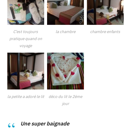
C’est toujours
la chambre
chambre enfants
pratique quand on
voyage
la petite a adoré le lit
déco du lit le 2ème
jour
Une super baignade