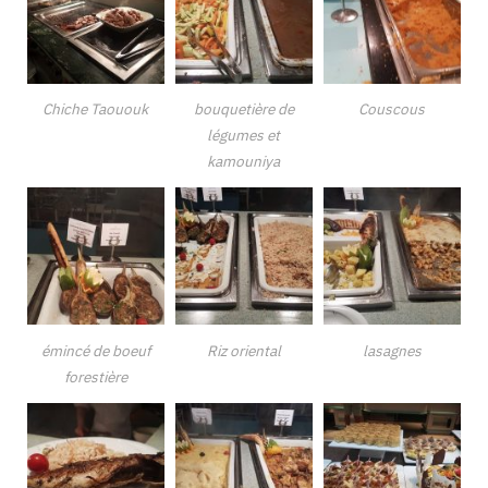
Chiche Taououk
bouquetière de
Couscous
légumes et
kamouniya
émincé de boeuf
Riz oriental
lasagnes
forestière