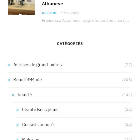
Albanese
CULTURE
7 MAI 2026
Francesca Albanese, rapporteuse spéciale de l’ONU sur les territoires palestiniens occupés, était à Tunis pour…
CATÉGORIES
Astuces de grand-mères
(77)
Beauté&Mode
(248)
beauté
(141)
beauté Bons plans
(44)
Conseils beauté
(44)
Make-up
(21)