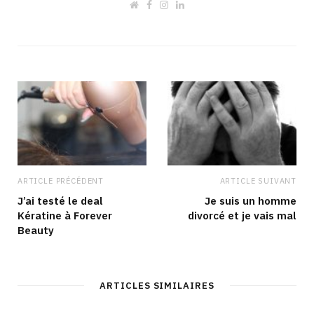
W
F
I
L
e
a
n
i
b
c
s
n
s
e
t
k
i
b
a
e
t
o
g
d
e
o
r
I
k
a
n
m
ARTICLE PRÉCÉDENT
ARTICLE SUIVANT
J’ai testé le deal
Je suis un homme
Kératine à Forever
divorcé et je vais mal
Beauty
ARTICLES SIMILAIRES