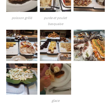
poisson grillé
purée et poulet
basquaise
glace