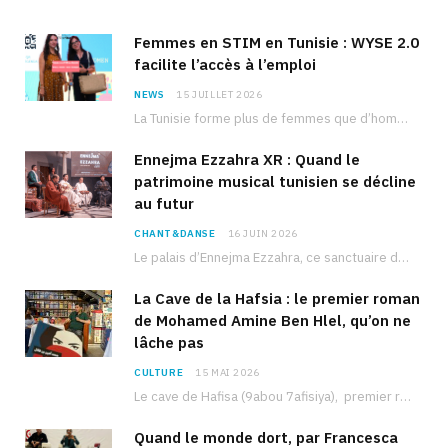
Femmes en STIM en Tunisie : WYSE 2.0
facilite l’accès à l’emploi
NEWS
15 JUILLET 2026
La Tunisie forme plus de femmes que d’hommes dans les filières scientifiques. Pourtant, pour beaucoup…
Ennejma Ezzahra XR : Quand le
patrimoine musical tunisien se décline
au futur
CHANT&DANSE
16 JUIN 2026
Le palais d’Ennejma Ezzahra, ce sanctuaire de la musique tunisienne et méditerranéenne construit par le…
La Cave de la Hafsia : le premier roman
de Mohamed Amine Ben Hlel, qu’on ne
lâche pas
CULTURE
15 MAI 2026
Le cave de Hafisa (9abou 7afisiya), premier roman du journaliste tunisien Mohamed Amine Ben Hlel,…
Quand le monde dort, par Francesca