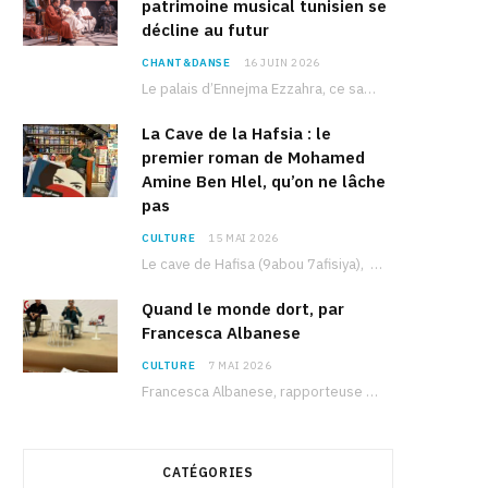
patrimoine musical tunisien se
décline au futur
CHANT&DANSE
16 JUIN 2026
Le palais d’Ennejma Ezzahra, ce sanctuaire de la musique tunisienne et méditerranéenne construit par le…
La Cave de la Hafsia : le
premier roman de Mohamed
Amine Ben Hlel, qu’on ne lâche
pas
CULTURE
15 MAI 2026
Le cave de Hafisa (9abou 7afisiya), premier roman du journaliste tunisien Mohamed Amine Ben Hlel,…
Quand le monde dort, par
Francesca Albanese
CULTURE
7 MAI 2026
Francesca Albanese, rapporteuse spéciale de l’ONU sur les territoires palestiniens occupés, était à Tunis pour…
CATÉGORIES