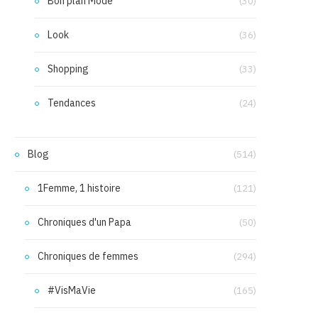
Bon plan Mode
(30)
Look
(36)
Shopping
(33)
Tendances
(24)
Blog
(514)
1Femme, 1 histoire
(121)
Chroniques d'un Papa
(50)
Chroniques de femmes
(294)
#VisMaVie
(165)