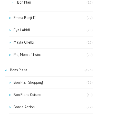
Bon Plan
(17)
Emma Benji II
(22)
Eya Labidi
(23)
Mayla Chelbi
(27)
Me, Mom of twins
(29)
Bons Plans
(476)
Bon Plan Shopping
(56)
Bon Plans Cuisine
(30)
Bonne Action
(29)