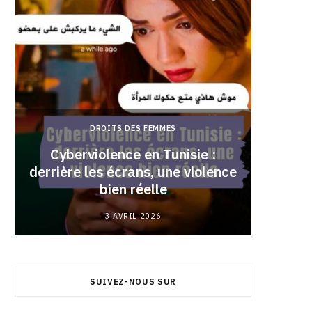
DROITS DES FEMMES
Cyberviolence en Tunisie :
derrière les écrans, une violence
Pourqu
bien réelle
3 AVRIL 2026
SUIVEZ-NOUS SUR