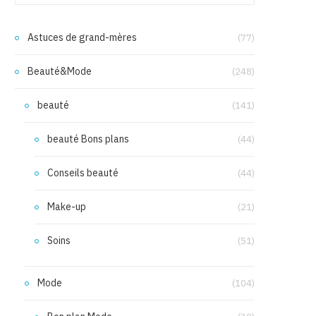
Astuces de grand-mères
(77)
Beauté&Mode
(248)
beauté
(141)
beauté Bons plans
(44)
Conseils beauté
(44)
Make-up
(21)
Soins
(51)
Mode
(104)