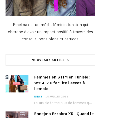
Binetna est un média féminin tunisien qui
cherche à avoir un impact positif, à travers des
conseils, bons plans et astuces.
NOUVEAUX ARTICLES
Femmes en STIM en Tunisie :
WYSE 2.0 facilite l’accès à
l’emploi
NEWS
15 JUILLET 2026
La Tunisie forme plus de femmes que d’hommes dans les filières scientifiques. Pourtant, pour beaucoup…
Ennejma Ezzahra XR : Quand le