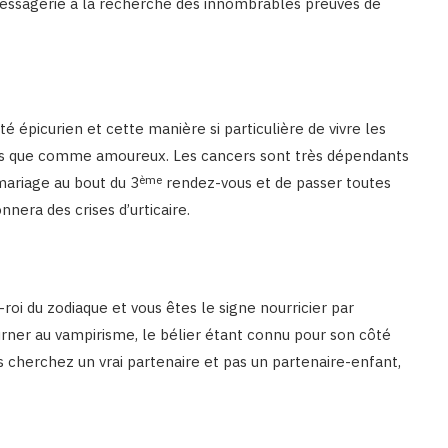
essagerie à la recherche des innombrables preuves de
 épicurien et cette manière si particulière de vivre les
s que comme amoureux. Les cancers sont très dépendants
ème
mariage au bout du 3
rendez-vous et de passer toutes
nnera des crises d’urticaire.
-roi du zodiaque et vous êtes le signe nourricier par
ourner au vampirisme, le bélier étant connu pour son côté
 cherchez un vrai partenaire et pas un partenaire-enfant,