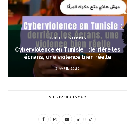
DROITS DES FEMMES
Cyberviolence en Tunisie : derrière les
écrans, une violence bien réelle
3 AVRIL 2026
SUIVEZ-NOUS SUR
F
I
Y
L
T
a
n
o
i
i