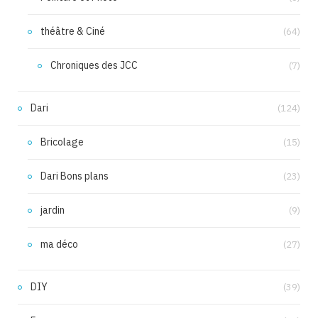
théâtre & Ciné
(64)
Chroniques des JCC
(7)
Dari
(124)
Bricolage
(15)
Dari Bons plans
(23)
jardin
(9)
ma déco
(27)
DIY
(39)