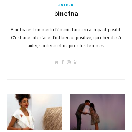
AUTEUR
binetna
Binetna est un média féminin tunisien à impact positif.
C'est une interface d'influence positive, qui cherche à
aider, soutenir et inspirer les femmes
W
F
I
L
e
a
n
i
b
c
s
n
s
e
t
k
i
b
a
e
t
o
g
d
e
o
r
I
k
a
n
m