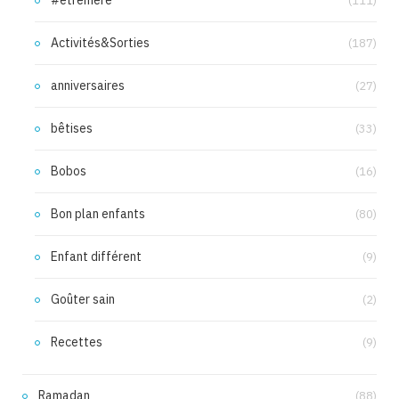
#etremere
(111)
Activités&Sorties
(187)
anniversaires
(27)
bêtises
(33)
Bobos
(16)
Bon plan enfants
(80)
Enfant différent
(9)
Goûter sain
(2)
Recettes
(9)
Ramadan
(88)