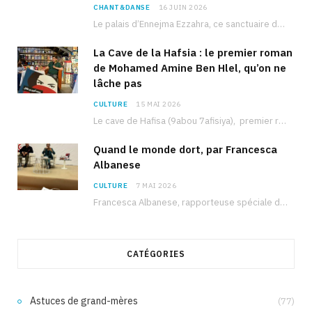
CHANT&DANSE
16 JUIN 2026
Le palais d’Ennejma Ezzahra, ce sanctuaire de la musique tunisienne et méditerranéenne construit par le…
La Cave de la Hafsia : le premier roman
de Mohamed Amine Ben Hlel, qu’on ne
lâche pas
CULTURE
15 MAI 2026
Le cave de Hafisa (9abou 7afisiya), premier roman du journaliste tunisien Mohamed Amine Ben Hlel,…
Quand le monde dort, par Francesca
Albanese
CULTURE
7 MAI 2026
Francesca Albanese, rapporteuse spéciale de l’ONU sur les territoires palestiniens occupés, était à Tunis pour…
CATÉGORIES
Astuces de grand-mères
(77)