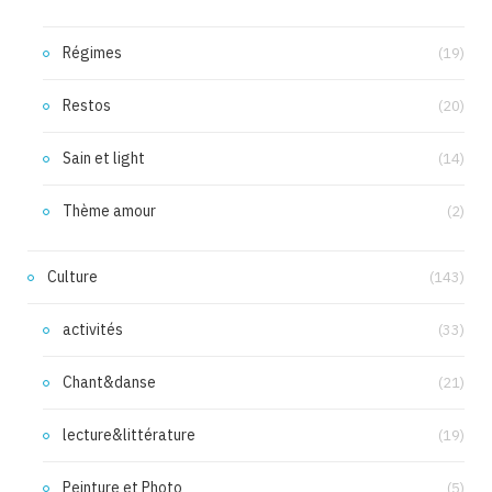
Régimes
(19)
Restos
(20)
Sain et light
(14)
Thème amour
(2)
Culture
(143)
activités
(33)
Chant&danse
(21)
lecture&littérature
(19)
Peinture et Photo
(5)