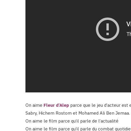
On aime
Fleur d’Alep
parce que le jeu d’acteur est 
Sabry, Hichem Rostom et Mohamed Ali Ben Jemaa.
On aime le film parce qu’il parle de l’actualité
On aime le film parce qu’il parle du combat quotidi