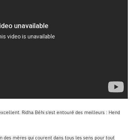
excellent. Ridha Béhi s’est entouré des meilleurs : Hend
en des mères qui courent dans tous les sens pour tout