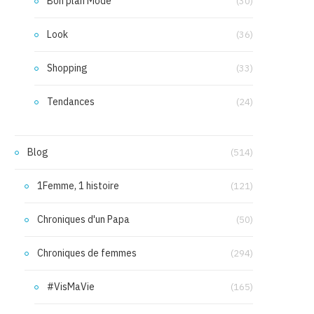
Bon plan Mode
(30)
Look
(36)
Shopping
(33)
Tendances
(24)
Blog
(514)
1Femme, 1 histoire
(121)
Chroniques d'un Papa
(50)
Chroniques de femmes
(294)
#VisMaVie
(165)