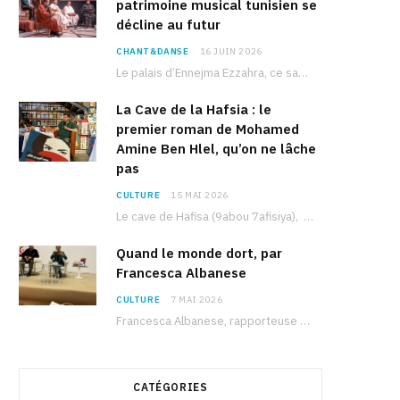
patrimoine musical tunisien se
décline au futur
CHANT&DANSE
16 JUIN 2026
Le palais d’Ennejma Ezzahra, ce sanctuaire de la musique tunisienne et méditerranéenne construit par le…
La Cave de la Hafsia : le
premier roman de Mohamed
Amine Ben Hlel, qu’on ne lâche
pas
CULTURE
15 MAI 2026
Le cave de Hafisa (9abou 7afisiya), premier roman du journaliste tunisien Mohamed Amine Ben Hlel,…
Quand le monde dort, par
Francesca Albanese
CULTURE
7 MAI 2026
Francesca Albanese, rapporteuse spéciale de l’ONU sur les territoires palestiniens occupés, était à Tunis pour…
CATÉGORIES