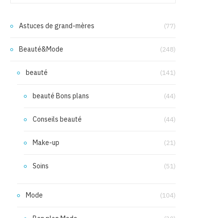
Astuces de grand-mères
(77)
Beauté&Mode
(248)
beauté
(141)
beauté Bons plans
(44)
Conseils beauté
(44)
Make-up
(21)
Soins
(51)
Mode
(104)