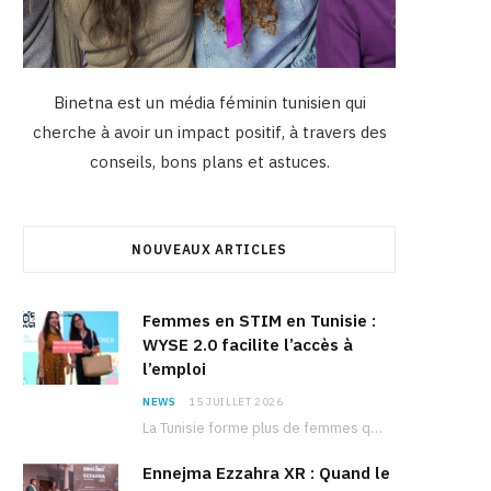
Binetna est un média féminin tunisien qui
cherche à avoir un impact positif, à travers des
conseils, bons plans et astuces.
NOUVEAUX ARTICLES
Femmes en STIM en Tunisie :
WYSE 2.0 facilite l’accès à
l’emploi
NEWS
15 JUILLET 2026
La Tunisie forme plus de femmes que d’hommes dans les filières scientifiques. Pourtant, pour beaucoup…
Ennejma Ezzahra XR : Quand le