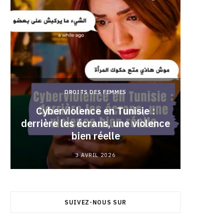
DROITS DES FEMMES
Cyberviolence en Tunisie :
derrière les écrans, une violence
Pourqu
bien réelle
3 AVRIL 2026
SUIVEZ-NOUS SUR