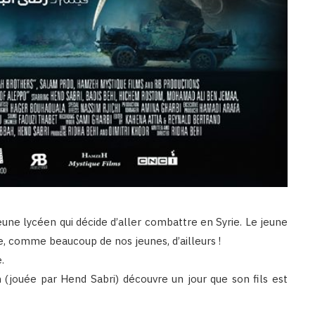
jeune lycéen qui décide d’aller combattre en Syrie. Le jeune
re, comme beaucoup de nos jeunes, d’ailleurs !
.
 (jouée par Hend Sabri) découvre un jour que son fils est