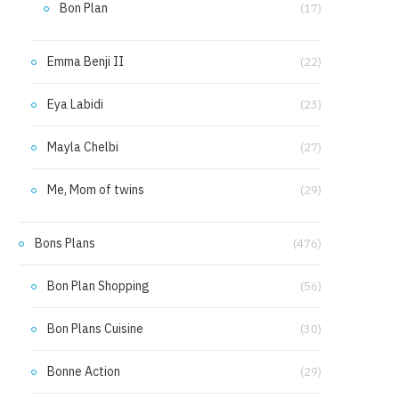
Bon Plan
(17)
Emma Benji II
(22)
Eya Labidi
(23)
Mayla Chelbi
(27)
Me, Mom of twins
(29)
Bons Plans
(476)
Bon Plan Shopping
(56)
Bon Plans Cuisine
(30)
Bonne Action
(29)