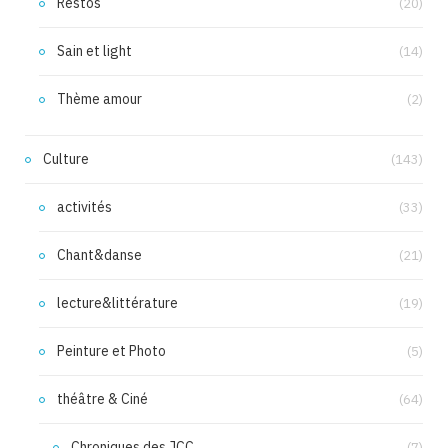
Restos
(20)
Sain et light
(14)
Thème amour
(2)
Culture
(143)
activités
(33)
Chant&danse
(21)
lecture&littérature
(19)
Peinture et Photo
(5)
théâtre & Ciné
(64)
Chroniques des JCC
(7)