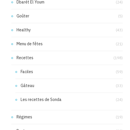
Dbarét El Youm
(24)
Goûter
(5)
Healthy
(43)
Menu de fêtes
(21)
Recettes
(198)
Faciles
(59)
Gâteau
(33)
Les recettes de Sonda
(24)
Régimes
(19)