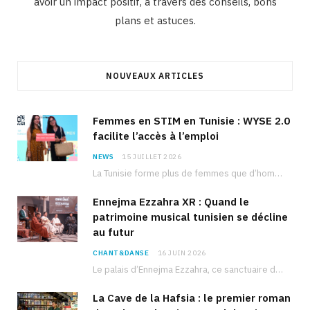
avoir un impact positif, à travers des conseils, bons
plans et astuces.
NOUVEAUX ARTICLES
Femmes en STIM en Tunisie : WYSE 2.0
facilite l’accès à l’emploi
NEWS
15 JUILLET 2026
La Tunisie forme plus de femmes que d’hommes dans les filières scientifiques. Pourtant, pour beaucoup…
Ennejma Ezzahra XR : Quand le
patrimoine musical tunisien se décline
au futur
CHANT&DANSE
16 JUIN 2026
Le palais d’Ennejma Ezzahra, ce sanctuaire de la musique tunisienne et méditerranéenne construit par le…
La Cave de la Hafsia : le premier roman