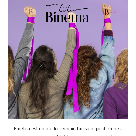
o
g
b
d
k
o
r
e
I
k
a
n
m
Binetna est un média féminin tunisien qui cherche à