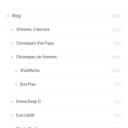
Blog
(514)
1Femme, 1 histoire
(121)
Chroniques d'un Papa
(50)
Chroniques de femmes
(294)
#VisMaVie
(165)
Bon Plan
(17)
Emma Benji II
(22)
Eya Labidi
(23)