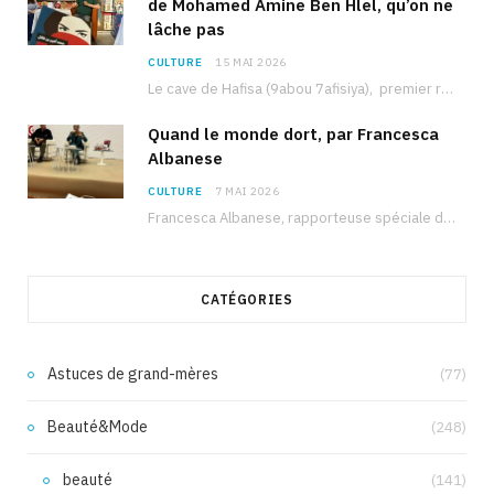
de Mohamed Amine Ben Hlel, qu’on ne
lâche pas
CULTURE
15 MAI 2026
Le cave de Hafisa (9abou 7afisiya), premier roman du journaliste tunisien Mohamed Amine Ben Hlel,…
Quand le monde dort, par Francesca
Albanese
CULTURE
7 MAI 2026
Francesca Albanese, rapporteuse spéciale de l’ONU sur les territoires palestiniens occupés, était à Tunis pour…
CATÉGORIES
Astuces de grand-mères
(77)
Beauté&Mode
(248)
beauté
(141)