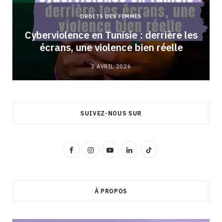
DROITS DES FEMMES
Cyberviolence en Tunisie : derrière les
écrans, une violence bien réelle
3 AVRIL 2026
SUIVEZ-NOUS SUR
F
I
Y
L
T
a
n
o
i
i
c
s
u
n
k
À PROPOS
e
t
T
k
T
b
a
u
e
o