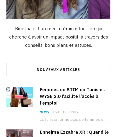
Binetna est un média féminin tunisien qui
cherche à avoir un impact positif, à travers des
conseils, bons plans et astuces.
NOUVEAUX ARTICLES
Femmes en STIM en Tunisie :
WYSE 2.0 facilite l’accès à
l’emploi
NEWS
15 JUILLET 2026
La Tunisie forme plus de femmes que d’hommes dans les filières scientifiques. Pourtant, pour beaucoup…
Ennejma Ezzahra XR : Quand le