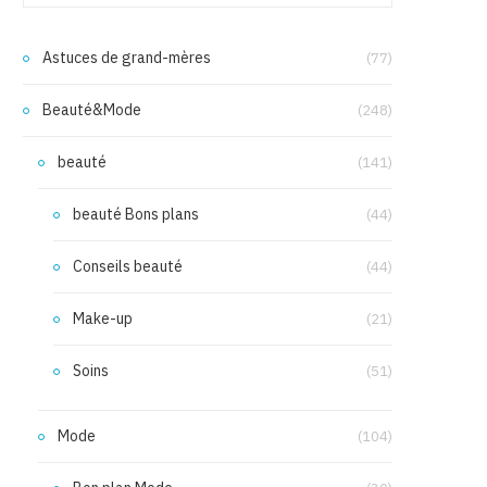
Astuces de grand-mères
(77)
Beauté&Mode
(248)
beauté
(141)
beauté Bons plans
(44)
Conseils beauté
(44)
Make-up
(21)
Soins
(51)
Mode
(104)