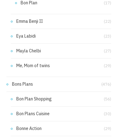
Bon Plan
(17)
Emma Benji II
(22)
Eya Labidi
(23)
Mayla Chelbi
(27)
Me, Mom of twins
(29)
Bons Plans
(476)
Bon Plan Shopping
(56)
Bon Plans Cuisine
(30)
Bonne Action
(29)