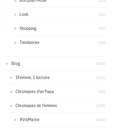
Bon plan Mode
(30)
Look
(36)
Shopping
(33)
Tendances
(24)
Blog
(514)
1Femme, 1 histoire
(121)
Chroniques d'un Papa
(50)
Chroniques de femmes
(294)
#VisMaVie
(165)