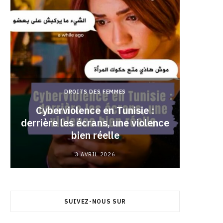
DROITS DES FEMMES
Cyberviolence en Tunisie :
derrière les écrans, une violence
Pourqu
bien réelle
3 AVRIL 2026
SUIVEZ-NOUS SUR