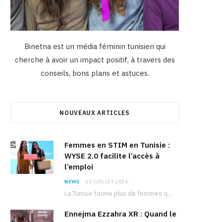
Binetna est un média féminin tunisien qui
cherche à avoir un impact positif, à travers des
conseils, bons plans et astuces.
NOUVEAUX ARTICLES
Femmes en STIM en Tunisie :
WYSE 2.0 facilite l’accès à
l’emploi
NEWS
15 JUILLET 2026
La Tunisie forme plus de femmes que d’hommes dans les filières scientifiques. Pourtant, pour beaucoup…
Ennejma Ezzahra XR : Quand le