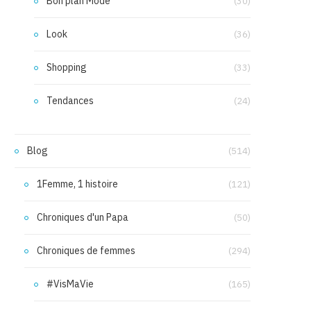
Bon plan Mode
(30)
Look
(36)
Shopping
(33)
Tendances
(24)
Blog
(514)
1Femme, 1 histoire
(121)
Chroniques d'un Papa
(50)
Chroniques de femmes
(294)
#VisMaVie
(165)