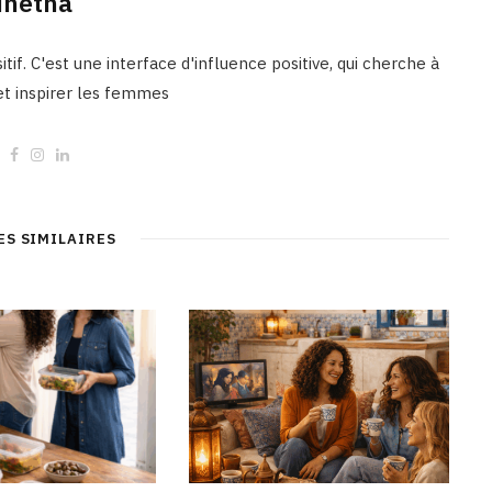
inetna
tif. C'est une interface d'influence positive, qui cherche à
 et inspirer les femmes
W
F
I
L
e
a
n
i
b
c
s
n
s
e
t
k
i
b
a
e
t
o
g
d
ES SIMILAIRES
e
o
r
I
k
a
n
m