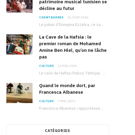
patrimoine musical tunisien se
décline au futur
CHANT&DANSE
16 JUIN 2026
Le palais d’Ennejma Ezzahra, ce sanctuaire de la musique tunisienne et méditerranéenne construit par le…
La Cave de la Hafsia : le
premier roman de Mohamed
Amine Ben Hlel, qu’on ne lâche
pas
CULTURE
15 MAI 2026
Le cave de Hafisa (9abou 7afisiya), premier roman du journaliste tunisien Mohamed Amine Ben Hlel,…
Quand le monde dort, par
Francesca Albanese
CULTURE
7 MAI 2026
Francesca Albanese, rapporteuse spéciale de l’ONU sur les territoires palestiniens occupés, était à Tunis pour…
CATÉGORIES