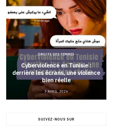
DROITS DES FEMMES
Cyberviolence en Tunisie :
derrière les écrans, une violence
Pourqu
bien réelle
3 AVRIL 2026
SUIVEZ-NOUS SUR