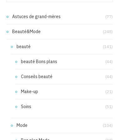
Astuces de grand-mères
(77)
Beauté&Mode
(248)
beauté
(141)
beauté Bons plans
(44)
Conseils beauté
(44)
Make-up
(21)
Soins
(51)
Mode
(104)