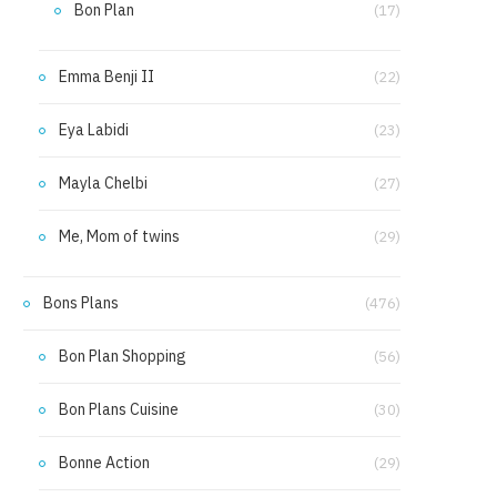
Bon Plan
(17)
Emma Benji II
(22)
Eya Labidi
(23)
Mayla Chelbi
(27)
Me, Mom of twins
(29)
Bons Plans
(476)
Bon Plan Shopping
(56)
Bon Plans Cuisine
(30)
Bonne Action
(29)