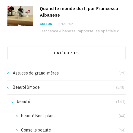
Quand le monde dort, par Francesca
Albanese
CULTURE
7 MAI 2026
Francesca Albanese, rapporteuse spéciale de l’ONU sur les territoires palestiniens occupés, était à Tunis pour…
CATÉGORIES
Astuces de grand-mères
(77)
Beauté&Mode
(248)
beauté
(141)
beauté Bons plans
(44)
Conseils beauté
(44)