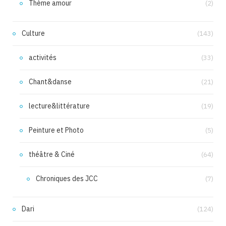
Thème amour
(2)
Culture
(143)
activités
(33)
Chant&danse
(21)
lecture&littérature
(19)
Peinture et Photo
(5)
théâtre & Ciné
(64)
Chroniques des JCC
(7)
Dari
(124)