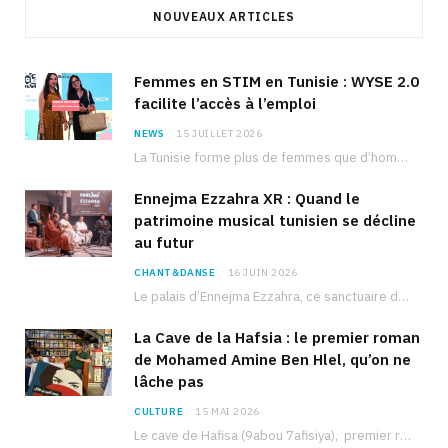
NOUVEAUX ARTICLES
Femmes en STIM en Tunisie : WYSE 2.0
facilite l’accès à l’emploi
NEWS
15 JUILLET 2026
La Tunisie forme plus de femmes que d’hommes dans les filières scientifiques. Pourtant, pour beaucoup…
Ennejma Ezzahra XR : Quand le
patrimoine musical tunisien se décline
au futur
CHANT&DANSE
16 JUIN 2026
Le palais d’Ennejma Ezzahra, ce sanctuaire de la musique tunisienne et méditerranéenne construit par le…
La Cave de la Hafsia : le premier roman
de Mohamed Amine Ben Hlel, qu’on ne
lâche pas
CULTURE
15 MAI 2026
Le cave de Hafisa (9abou 7afisiya), premier roman du journaliste tunisien Mohamed Amine Ben Hlel,…