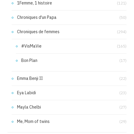
1Femme, 1 histoire
(121)
Chroniques d'un Papa
(50)
Chroniques de femmes
(294)
#VisMaVie
(165)
Bon Plan
(17)
Emma Benji II
(22)
Eya Labidi
(23)
Mayla Chelbi
(27)
Me, Mom of twins
(29)