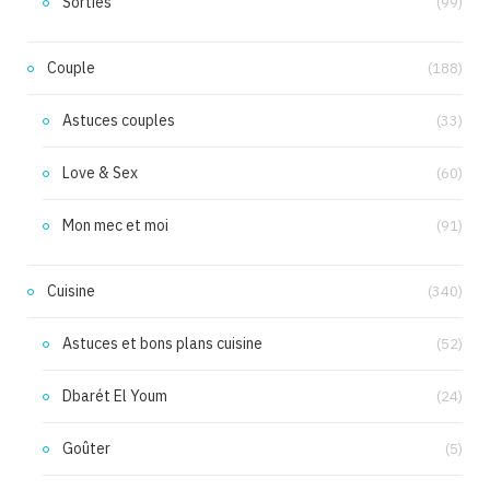
Sorties
(99)
Couple
(188)
Astuces couples
(33)
Love & Sex
(60)
Mon mec et moi
(91)
Cuisine
(340)
Astuces et bons plans cuisine
(52)
Dbarét El Youm
(24)
Goûter
(5)