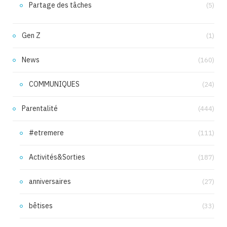
Partage des tâches
(5)
Gen Z
(1)
News
(160)
COMMUNIQUES
(24)
Parentalité
(444)
#etremere
(111)
Activités&Sorties
(187)
anniversaires
(27)
bêtises
(33)