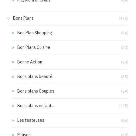
Me, Mom of twins
(29)
Bons Plans
(476)
Bon Plan Shopping
(56)
Bon Plans Cuisine
(30)
Bonne Action
(29)
Bons plans beauté
(35)
Bons plans Couples
(29)
Bons plans enfants
(125)
Les testeuses
(66)
Maison
(38)