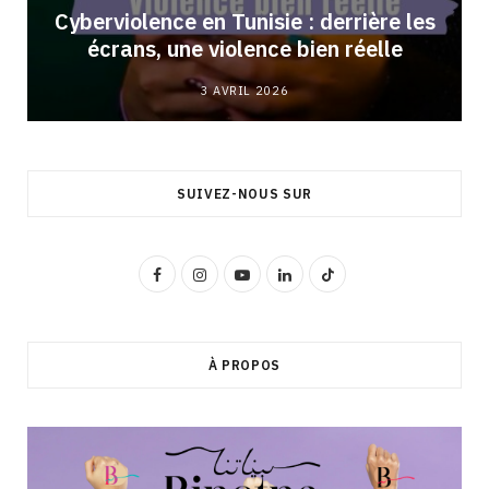
Cyberviolence en Tunisie : derrière les
écrans, une violence bien réelle
3 AVRIL 2026
SUIVEZ-NOUS SUR
F
I
Y
L
T
a
n
o
i
i
c
s
u
n
k
À PROPOS
e
t
T
k
T
b
a
u
e
o
o
g
b
d
k