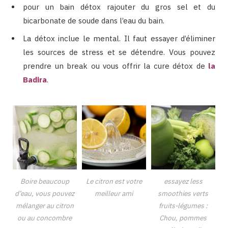
pour un bain détox rajouter du gros sel et du
bicarbonate de soude dans l’eau du bain.
La détox inclue le mental. Il faut essayer d’éliminer
les sources de stress et se détendre. Vous pouvez
prendre un break ou vous offrir la cure détox de
la
Badira
.
Boire beaucoup
Le citron est votre
essayez less
d’eau, vous pouvez
meilleur ami
smoothies verts
mélanger au citron
fruits-légumes :
ou au concombre
Chou, pommes