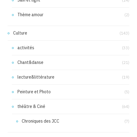
Sain et light
(14)
Thème amour
(2)
Culture
(143)
activités
(33)
Chant&danse
(21)
lecture&littérature
(19)
Peinture et Photo
(5)
théâtre & Ciné
(64)
Chroniques des JCC
(7)