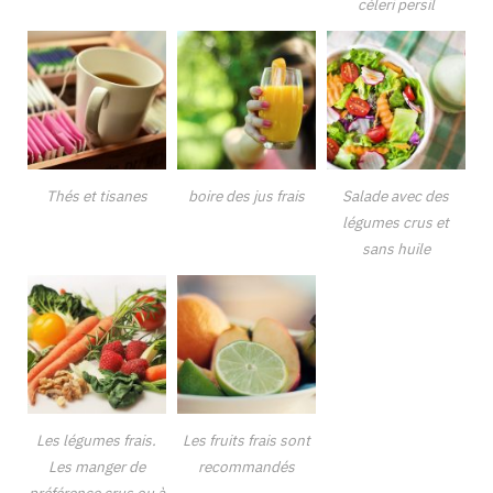
céleri persil
Thés et tisanes
boire des jus frais
Salade avec des
légumes crus et
sans huile
Les légumes frais.
Les fruits frais sont
Les manger de
recommandés
préférence crus ou à