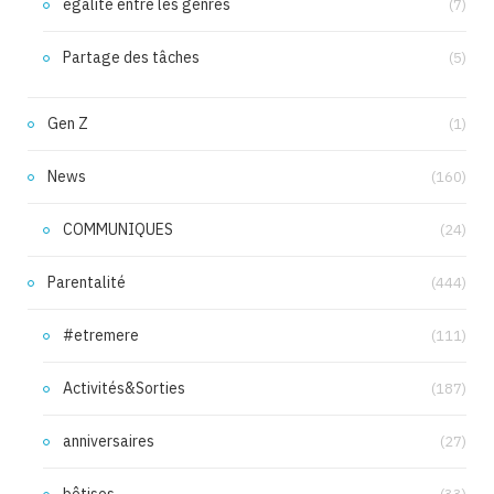
égalité entre les genres
(7)
Partage des tâches
(5)
Gen Z
(1)
News
(160)
COMMUNIQUES
(24)
Parentalité
(444)
#etremere
(111)
Activités&Sorties
(187)
anniversaires
(27)