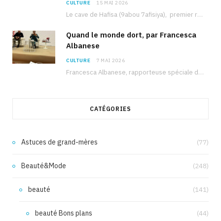
CULTURE
15 MAI 2026
Le cave de Hafisa (9abou 7afisiya), premier roman du journaliste tunisien Mohamed Amine Ben Hlel,…
Quand le monde dort, par Francesca
Albanese
CULTURE
7 MAI 2026
Francesca Albanese, rapporteuse spéciale de l’ONU sur les territoires palestiniens occupés, était à Tunis pour…
CATÉGORIES
Astuces de grand-mères
(77)
Beauté&Mode
(248)
beauté
(141)
beauté Bons plans
(44)