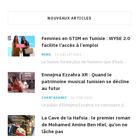
NOUVEAUX ARTICLES
Femmes en STIM en Tunisie : WYSE 2.0
facilite l’accès à l’emploi
NEWS
15 JUILLET 2026
La Tunisie forme plus de femmes que d’hommes dans les filières scientifiques. Pourtant, pour beaucoup…
Ennejma Ezzahra XR : Quand le
patrimoine musical tunisien se décline
au futur
CHANT&DANSE
16 JUIN 2026
Le palais d’Ennejma Ezzahra, ce sanctuaire de la musique tunisienne et méditerranéenne construit par le…
La Cave de la Hafsia : le premier roman
de Mohamed Amine Ben Hlel, qu’on ne
lâche pas