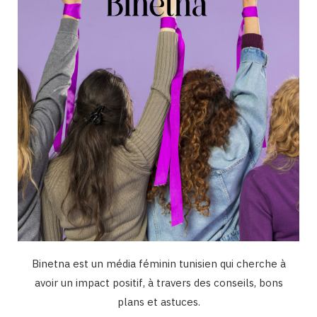
o
r
e
I
k
a
n
m
Binetna est un média féminin tunisien qui cherche à
avoir un impact positif, à travers des conseils, bons
plans et astuces.