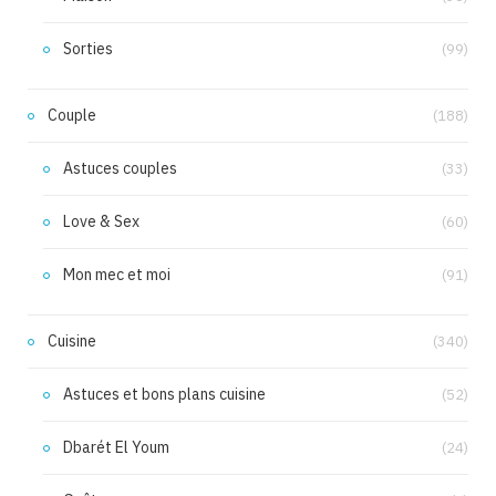
Sorties
(99)
Couple
(188)
Astuces couples
(33)
Love & Sex
(60)
Mon mec et moi
(91)
Cuisine
(340)
Astuces et bons plans cuisine
(52)
Dbarét El Youm
(24)