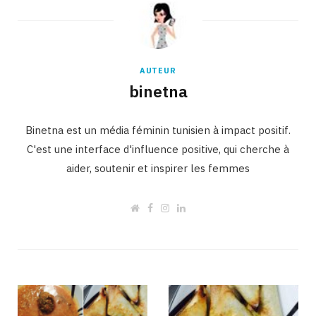
AUTEUR
binetna
Binetna est un média féminin tunisien à impact positif.
C'est une interface d'influence positive, qui cherche à
aider, soutenir et inspirer les femmes
W
F
I
L
e
a
n
i
b
c
s
n
s
e
t
k
i
b
a
e
t
o
g
d
e
o
r
I
k
a
n
m