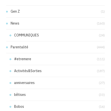
Gen Z
(1)
News
(160)
COMMUNIQUES
(24)
Parentalité
(444)
#etremere
(111)
Activités&Sorties
(187)
anniversaires
(27)
bêtises
(33)
Bobos
(16)