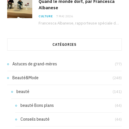
Quand le monde dort, par Francesca
Albanese
CULTURE
7 MAI 2026
Francesca Albanese, rapporteuse spéciale de l’ONU sur les territoires palestiniens occupés, était à Tunis pour…
CATÉGORIES
Astuces de grand-mères
(77)
Beauté&Mode
(248)
beauté
(141)
beauté Bons plans
(44)
Conseils beauté
(44)