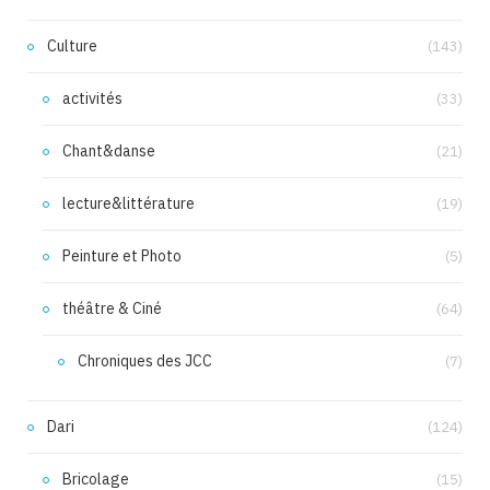
Culture
(143)
activités
(33)
Chant&danse
(21)
lecture&littérature
(19)
Peinture et Photo
(5)
théâtre & Ciné
(64)
Chroniques des JCC
(7)
Dari
(124)
Bricolage
(15)