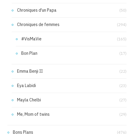
Chroniques d'un Papa
(50)
Chroniques de femmes
(294)
#VisMaVie
(165)
Bon Plan
(17)
Emma Benji II
(22)
Eya Labidi
(23)
Mayla Chelbi
(27)
Me, Mom of twins
(29)
Bons Plans
(476)