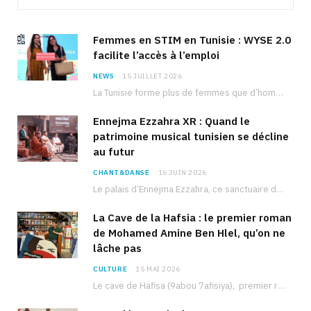
Femmes en STIM en Tunisie : WYSE 2.0
facilite l’accès à l’emploi
NEWS
15 JUILLET 2026
La Tunisie forme plus de femmes que d’hommes dans les filières scientifiques. Pourtant, pour beaucoup…
Ennejma Ezzahra XR : Quand le
patrimoine musical tunisien se décline
au futur
CHANT&DANSE
16 JUIN 2026
Le palais d’Ennejma Ezzahra, ce sanctuaire de la musique tunisienne et méditerranéenne construit par le…
La Cave de la Hafsia : le premier roman
de Mohamed Amine Ben Hlel, qu’on ne
lâche pas
CULTURE
15 MAI 2026
Le cave de Hafisa (9abou 7afisiya), premier roman du journaliste tunisien Mohamed Amine Ben Hlel,…