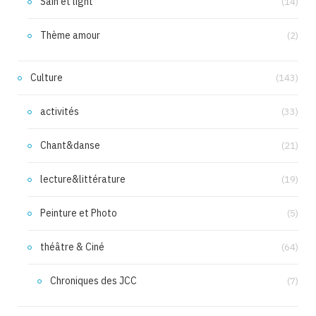
Sain et light
(14)
Thème amour
(2)
Culture
(143)
activités
(33)
Chant&danse
(21)
lecture&littérature
(19)
Peinture et Photo
(5)
théâtre & Ciné
(64)
Chroniques des JCC
(7)