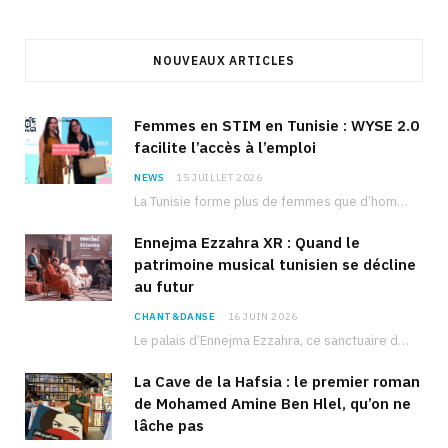
NOUVEAUX ARTICLES
Femmes en STIM en Tunisie : WYSE 2.0
facilite l’accès à l’emploi
NEWS
15 JUILLET 2026
La Tunisie forme plus de femmes que d’hommes dans les filières scientifiques. Pourtant, pour beaucoup…
Ennejma Ezzahra XR : Quand le
patrimoine musical tunisien se décline
au futur
CHANT&DANSE
16 JUIN 2026
Le palais d’Ennejma Ezzahra, ce sanctuaire de la musique tunisienne et méditerranéenne construit par le…
La Cave de la Hafsia : le premier roman
de Mohamed Amine Ben Hlel, qu’on ne
lâche pas