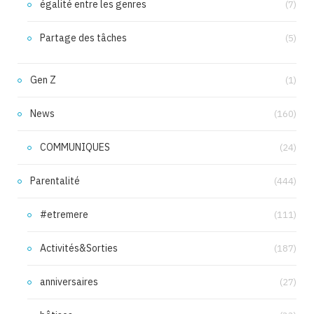
égalité entre les genres
(7)
Partage des tâches
(5)
Gen Z
(1)
News
(160)
COMMUNIQUES
(24)
Parentalité
(444)
#etremere
(111)
Activités&Sorties
(187)
anniversaires
(27)