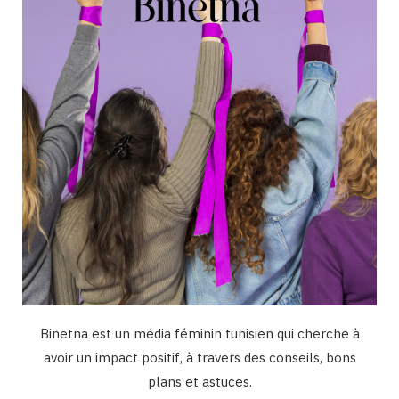
o
r
e
I
k
a
n
m
Binetna est un média féminin tunisien qui cherche à
avoir un impact positif, à travers des conseils, bons
plans et astuces.