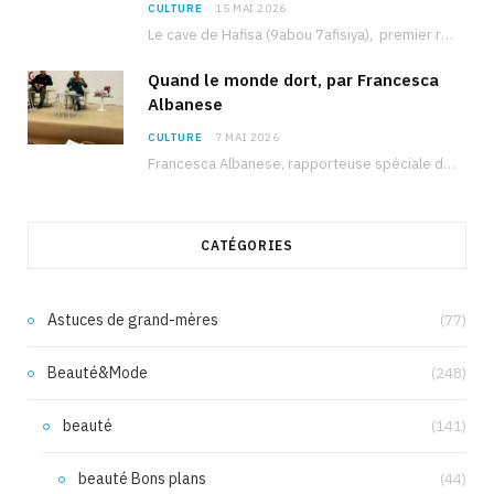
CULTURE
15 MAI 2026
Le cave de Hafisa (9abou 7afisiya), premier roman du journaliste tunisien Mohamed Amine Ben Hlel,…
Quand le monde dort, par Francesca
Albanese
CULTURE
7 MAI 2026
Francesca Albanese, rapporteuse spéciale de l’ONU sur les territoires palestiniens occupés, était à Tunis pour…
CATÉGORIES
Astuces de grand-mères
(77)
Beauté&Mode
(248)
beauté
(141)
beauté Bons plans
(44)