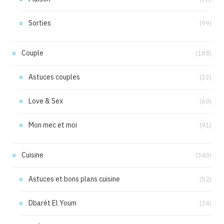
Sorties
(99)
Couple
(188)
Astuces couples
(33)
Love & Sex
(60)
Mon mec et moi
(91)
Cuisine
(340)
Astuces et bons plans cuisine
(52)
Dbarét El Youm
(24)