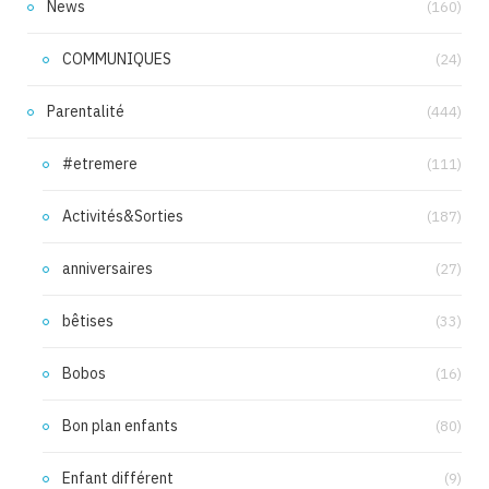
News
(160)
COMMUNIQUES
(24)
Parentalité
(444)
#etremere
(111)
Activités&Sorties
(187)
anniversaires
(27)
bêtises
(33)
Bobos
(16)
Bon plan enfants
(80)
Enfant différent
(9)