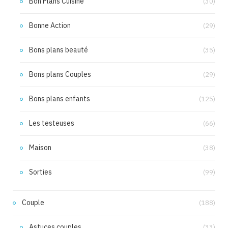
Bon Plans Cuisine
(30)
Bonne Action
(29)
Bons plans beauté
(35)
Bons plans Couples
(29)
Bons plans enfants
(125)
Les testeuses
(66)
Maison
(38)
Sorties
(99)
Couple
(188)
Astuces couples
(33)