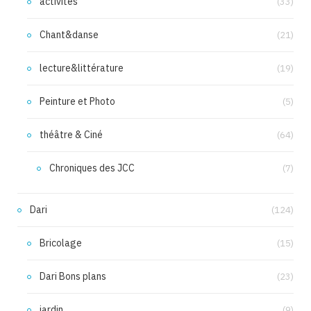
activités
(33)
Chant&danse
(21)
lecture&littérature
(19)
Peinture et Photo
(5)
théâtre & Ciné
(64)
Chroniques des JCC
(7)
Dari
(124)
Bricolage
(15)
Dari Bons plans
(23)
jardin
(9)