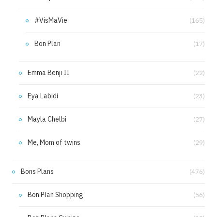
#VisMaVie
(165)
Bon Plan
(17)
Emma Benji II
(22)
Eya Labidi
(23)
Mayla Chelbi
(27)
Me, Mom of twins
(29)
Bons Plans
(476)
Bon Plan Shopping
(56)