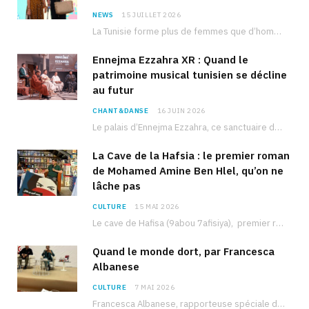
NEWS
15 JUILLET 2026
La Tunisie forme plus de femmes que d’hommes dans les filières scientifiques. Pourtant, pour beaucoup…
Ennejma Ezzahra XR : Quand le
patrimoine musical tunisien se décline
au futur
CHANT&DANSE
16 JUIN 2026
Le palais d’Ennejma Ezzahra, ce sanctuaire de la musique tunisienne et méditerranéenne construit par le…
La Cave de la Hafsia : le premier roman
de Mohamed Amine Ben Hlel, qu’on ne
lâche pas
CULTURE
15 MAI 2026
Le cave de Hafisa (9abou 7afisiya), premier roman du journaliste tunisien Mohamed Amine Ben Hlel,…
Quand le monde dort, par Francesca
Albanese
CULTURE
7 MAI 2026
Francesca Albanese, rapporteuse spéciale de l’ONU sur les territoires palestiniens occupés, était à Tunis pour…