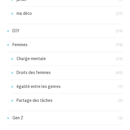
ma déco
(27)
DIY
(39)
Femmes
(79)
Charge mentale
(19)
Droits des femmes
(45)
égalité entre les genres
(7)
Partage des tâches
(5)
Gen Z
(1)