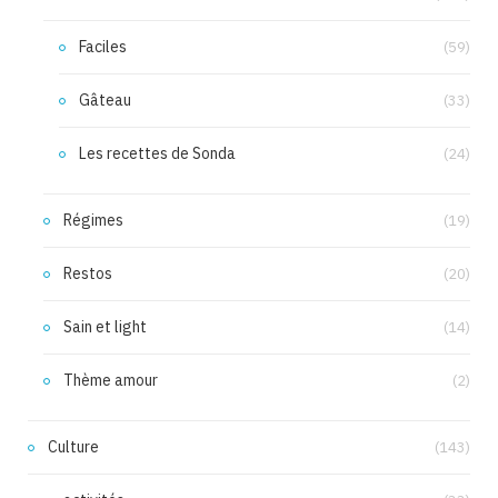
Faciles
(59)
Gâteau
(33)
Les recettes de Sonda
(24)
Régimes
(19)
Restos
(20)
Sain et light
(14)
Thème amour
(2)
Culture
(143)