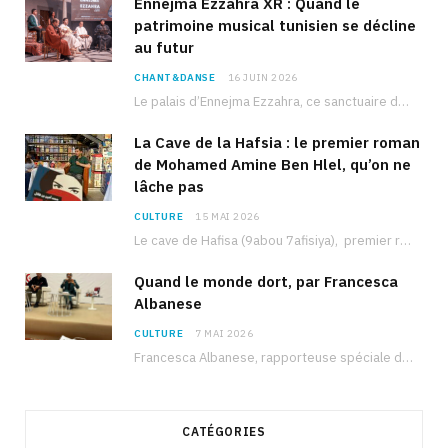
Ennejma Ezzahra XR : Quand le
patrimoine musical tunisien se décline
au futur
CHANT&DANSE
16 JUIN 2026
Le palais d’Ennejma Ezzahra, ce sanctuaire de la musique tunisienne et méditerranéenne construit par le…
La Cave de la Hafsia : le premier roman
de Mohamed Amine Ben Hlel, qu’on ne
lâche pas
CULTURE
15 MAI 2026
Le cave de Hafisa (9abou 7afisiya), premier roman du journaliste tunisien Mohamed Amine Ben Hlel,…
Quand le monde dort, par Francesca
Albanese
CULTURE
7 MAI 2026
Francesca Albanese, rapporteuse spéciale de l’ONU sur les territoires palestiniens occupés, était à Tunis pour…
CATÉGORIES