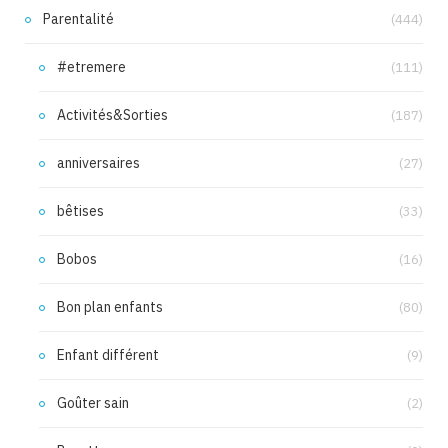
Parentalité
(444)
#etremere
(111)
Activités&Sorties
(187)
anniversaires
(27)
bêtises
(33)
Bobos
(16)
Bon plan enfants
(80)
Enfant différent
(9)
Goûter sain
(2)