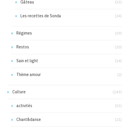
Gâteau
(33)
Les recettes de Sonda
(24)
Régimes
(19)
Restos
(20)
Sain et light
(14)
Thème amour
(2)
Culture
(143)
activités
(33)
Chant&danse
(21)