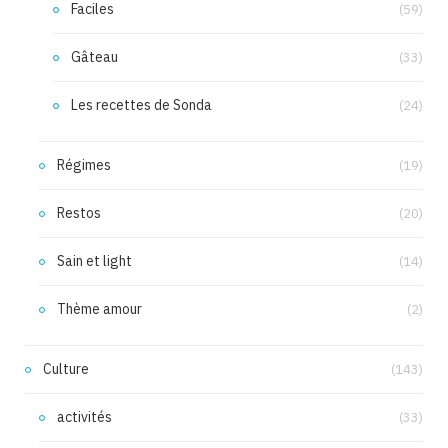
Faciles
(59)
Gâteau
(33)
Les recettes de Sonda
(24)
Régimes
(19)
Restos
(20)
Sain et light
(14)
Thème amour
(2)
Culture
(143)
activités
(33)