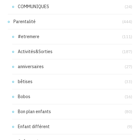
COMMUNIQUES
(24)
Parentalité
(444)
#etremere
(111)
Activités&Sorties
(187)
anniversaires
(27)
bêtises
(33)
Bobos
(16)
Bon plan enfants
(80)
Enfant différent
(9)