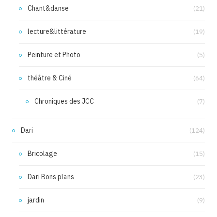
Chant&danse
(21)
lecture&littérature
(19)
Peinture et Photo
(5)
théâtre & Ciné
(64)
Chroniques des JCC
(7)
Dari
(124)
Bricolage
(15)
Dari Bons plans
(23)
jardin
(9)