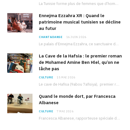
La Tunisie forme plus de femmes que d’hommes dans les filières scientifiques. Pourtant, pour beaucoup…
Ennejma Ezzahra XR : Quand le
patrimoine musical tunisien se décline
au futur
CHANT&DANSE
16 JUIN 2026
Le palais d’Ennejma Ezzahra, ce sanctuaire de la musique tunisienne et méditerranéenne construit par le…
La Cave de la Hafsia : le premier roman
de Mohamed Amine Ben Hlel, qu’on ne
lâche pas
CULTURE
15 MAI 2026
Le cave de Hafisa (9abou 7afisiya), premier roman du journaliste tunisien Mohamed Amine Ben Hlel,…
Quand le monde dort, par Francesca
Albanese
CULTURE
7 MAI 2026
Francesca Albanese, rapporteuse spéciale de l’ONU sur les territoires palestiniens occupés, était à Tunis pour…