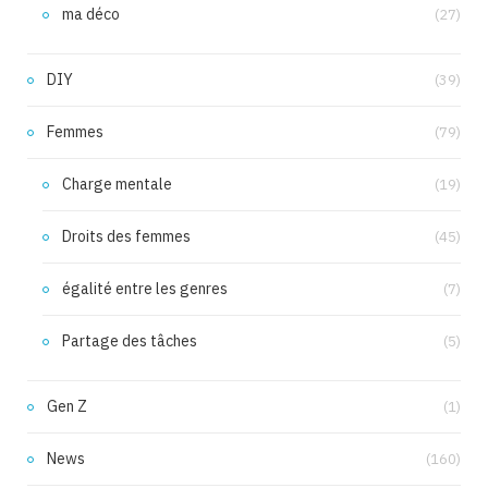
ma déco
(27)
DIY
(39)
Femmes
(79)
Charge mentale
(19)
Droits des femmes
(45)
égalité entre les genres
(7)
Partage des tâches
(5)
Gen Z
(1)
News
(160)