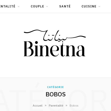
ENTALITÉ
COUPLE
SANTÉ
CUISINE
ATÉGOR
CATÉGORIE
BOBOS
»
»
Accueil
Parentalité
Bobos