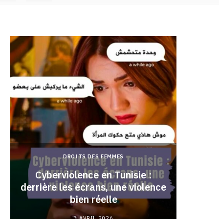
DROITS DES FEMMES
Cyberviolence en Tunisie :
derrière les écrans, une violence
Pourqu
bien réelle
3 AVRIL 2026