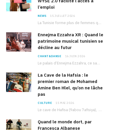
WYSE 2.0 facilite l’accès à
l’emploi
NEWS
15 JUILLET 2026
La Tunisie forme plus de femmes que d’hommes dans les filières scientifiques. Pourtant, pour beaucoup…
Ennejma Ezzahra XR : Quand le
patrimoine musical tunisien se
décline au futur
CHANT&DANSE
16 JUIN 2026
Le palais d’Ennejma Ezzahra, ce sanctuaire de la musique tunisienne et méditerranéenne construit par le…
La Cave de la Hafsia : le
premier roman de Mohamed
Amine Ben Hlel, qu’on ne lâche
pas
CULTURE
15 MAI 2026
Le cave de Hafisa (9abou 7afisiya), premier roman du journaliste tunisien Mohamed Amine Ben Hlel,…
Quand le monde dort, par
Francesca Albanese