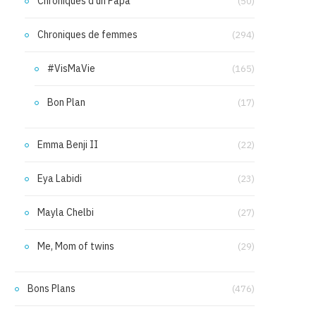
Chroniques d'un Papa
(50)
Chroniques de femmes
(294)
#VisMaVie
(165)
Bon Plan
(17)
Emma Benji II
(22)
Eya Labidi
(23)
Mayla Chelbi
(27)
Me, Mom of twins
(29)
Bons Plans
(476)