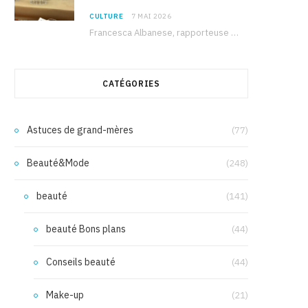
CULTURE
7 MAI 2026
Francesca Albanese, rapporteuse spéciale de l’ONU sur les territoires palestiniens occupés, était à Tunis pour…
CATÉGORIES
Astuces de grand-mères
(77)
Beauté&Mode
(248)
beauté
(141)
beauté Bons plans
(44)
Conseils beauté
(44)
Make-up
(21)