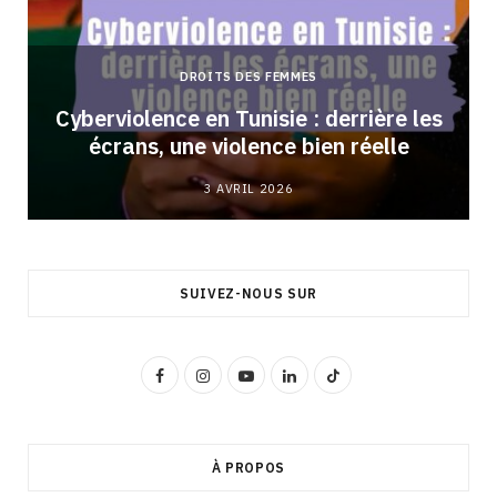
DROITS DES FEMMES
Cyberviolence en Tunisie : derrière les
écrans, une violence bien réelle
3 AVRIL 2026
SUIVEZ-NOUS SUR
F
I
Y
L
T
a
n
o
i
i
c
s
u
n
k
À PROPOS
e
t
T
k
T