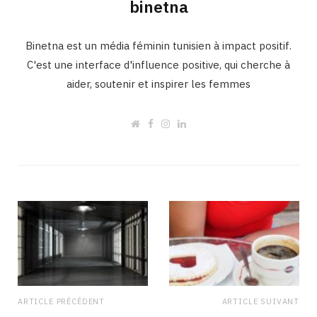
binetna
Binetna est un média féminin tunisien à impact positif.
C'est une interface d'influence positive, qui cherche à
aider, soutenir et inspirer les femmes
W
F
I
L
e
a
n
i
b
c
s
n
s
e
t
k
i
b
a
e
t
o
g
d
e
o
r
I
k
a
n
m
ARTICLE PRÉCÉDENT
ARTICLE SUIVANT