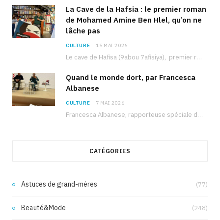
La Cave de la Hafsia : le premier roman
de Mohamed Amine Ben Hlel, qu’on ne
lâche pas
CULTURE
15 MAI 2026
Le cave de Hafisa (9abou 7afisiya), premier roman du journaliste tunisien Mohamed Amine Ben Hlel,…
Quand le monde dort, par Francesca
Albanese
CULTURE
7 MAI 2026
Francesca Albanese, rapporteuse spéciale de l’ONU sur les territoires palestiniens occupés, était à Tunis pour…
CATÉGORIES
Astuces de grand-mères
(77)
Beauté&Mode
(248)