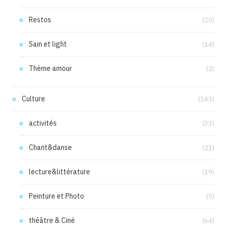
Restos
(20)
Sain et light
(14)
Thème amour
(2)
Culture
(143)
activités
(33)
Chant&danse
(21)
lecture&littérature
(19)
Peinture et Photo
(5)
théâtre & Ciné
(64)