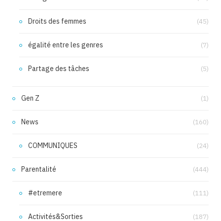
Droits des femmes
(45)
égalité entre les genres
(7)
Partage des tâches
(5)
Gen Z
(1)
News
(160)
COMMUNIQUES
(24)
Parentalité
(444)
#etremere
(111)
Activités&Sorties
(187)