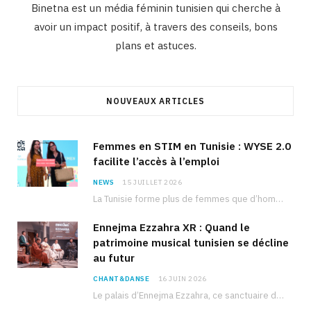
Binetna est un média féminin tunisien qui cherche à
avoir un impact positif, à travers des conseils, bons
plans et astuces.
NOUVEAUX ARTICLES
Femmes en STIM en Tunisie : WYSE 2.0
facilite l’accès à l’emploi
NEWS
15 JUILLET 2026
La Tunisie forme plus de femmes que d’hommes dans les filières scientifiques. Pourtant, pour beaucoup…
Ennejma Ezzahra XR : Quand le
patrimoine musical tunisien se décline
au futur
CHANT&DANSE
16 JUIN 2026
Le palais d’Ennejma Ezzahra, ce sanctuaire de la musique tunisienne et méditerranéenne construit par le…