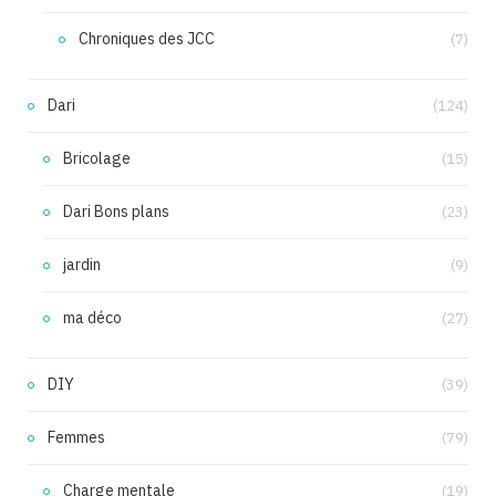
Chroniques des JCC
(7)
Dari
(124)
Bricolage
(15)
Dari Bons plans
(23)
jardin
(9)
ma déco
(27)
DIY
(39)
Femmes
(79)
Charge mentale
(19)