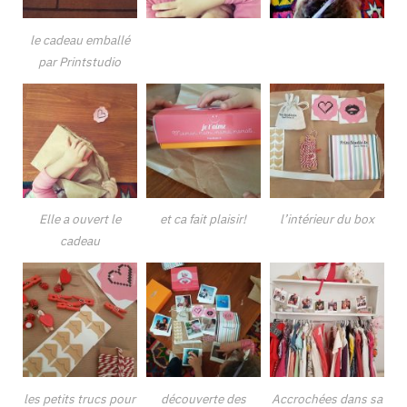
le cadeau emballé
par Printstudio
Elle a ouvert le
et ca fait plaisir!
l’intérieur du box
cadeau
les petits trucs pour
découverte des
Accrochées dans sa