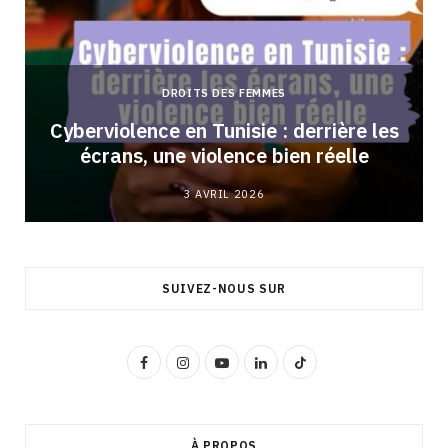
DROITS DES FEMMES
Cyberviolence en Tunisie : derrière les
écrans, une violence bien réelle
3 AVRIL 2026
SUIVEZ-NOUS SUR
F
I
Y
L
T
a
n
o
i
i
c
s
u
n
k
À PROPOS