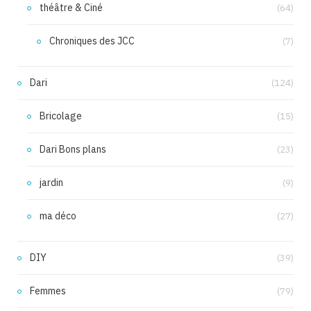
théâtre & Ciné
(64)
Chroniques des JCC
(7)
Dari
(124)
Bricolage
(15)
Dari Bons plans
(23)
jardin
(9)
ma déco
(27)
DIY
(39)
Femmes
(79)