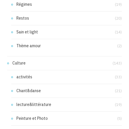
Régimes
(19)
Restos
(20)
Sain et light
(14)
Thème amour
(2)
Culture
(143)
activités
(33)
Chant&danse
(21)
lecture&littérature
(19)
Peinture et Photo
(5)