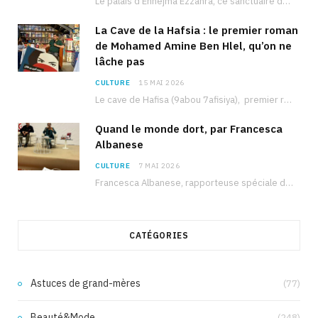
Le palais d’Ennejma Ezzahra, ce sanctuaire de la musique tunisienne et méditerranéenne construit par le…
La Cave de la Hafsia : le premier roman
de Mohamed Amine Ben Hlel, qu’on ne
lâche pas
CULTURE
15 MAI 2026
Le cave de Hafisa (9abou 7afisiya), premier roman du journaliste tunisien Mohamed Amine Ben Hlel,…
Quand le monde dort, par Francesca
Albanese
CULTURE
7 MAI 2026
Francesca Albanese, rapporteuse spéciale de l’ONU sur les territoires palestiniens occupés, était à Tunis pour…
CATÉGORIES
Astuces de grand-mères
(77)
Beauté&Mode
(248)