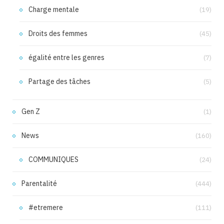
Charge mentale
(19)
Droits des femmes
(45)
égalité entre les genres
(7)
Partage des tâches
(5)
Gen Z
(1)
News
(160)
COMMUNIQUES
(24)
Parentalité
(444)
#etremere
(111)