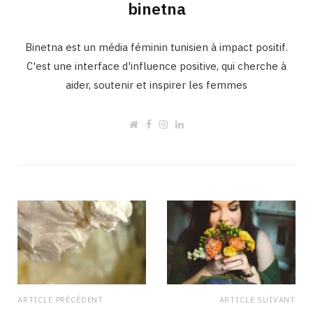
binetna
Binetna est un média féminin tunisien à impact positif.
C'est une interface d'influence positive, qui cherche à
aider, soutenir et inspirer les femmes
W
F
I
L
e
a
n
i
b
c
s
n
s
e
t
k
i
b
a
e
t
o
g
d
e
o
r
I
k
a
n
m
ARTICLE PRÉCÉDENT
ARTICLE SUIVANT