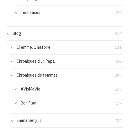
Tendances
(24)
Blog
(514)
1Femme, 1 histoire
(121)
Chroniques d'un Papa
(50)
Chroniques de femmes
(294)
#VisMaVie
(165)
Bon Plan
(17)
Emma Benji II
(22)