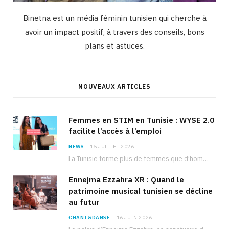
Binetna est un média féminin tunisien qui cherche à
avoir un impact positif, à travers des conseils, bons
plans et astuces.
NOUVEAUX ARTICLES
Femmes en STIM en Tunisie : WYSE 2.0
facilite l’accès à l’emploi
NEWS
15 JUILLET 2026
La Tunisie forme plus de femmes que d’hommes dans les filières scientifiques. Pourtant, pour beaucoup…
Ennejma Ezzahra XR : Quand le
patrimoine musical tunisien se décline
au futur
CHANT&DANSE
16 JUIN 2026