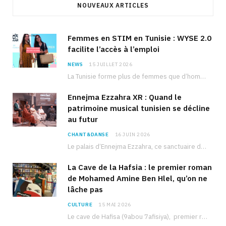
NOUVEAUX ARTICLES
Femmes en STIM en Tunisie : WYSE 2.0
facilite l’accès à l’emploi
NEWS
15 JUILLET 2026
La Tunisie forme plus de femmes que d’hommes dans les filières scientifiques. Pourtant, pour beaucoup…
Ennejma Ezzahra XR : Quand le
patrimoine musical tunisien se décline
au futur
CHANT&DANSE
16 JUIN 2026
Le palais d’Ennejma Ezzahra, ce sanctuaire de la musique tunisienne et méditerranéenne construit par le…
La Cave de la Hafsia : le premier roman
de Mohamed Amine Ben Hlel, qu’on ne
lâche pas
CULTURE
15 MAI 2026
Le cave de Hafisa (9abou 7afisiya), premier roman du journaliste tunisien Mohamed Amine Ben Hlel,…