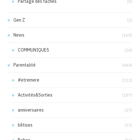
Partage des tâches
(5)
Gen Z
(1)
News
(160)
COMMUNIQUES
(24)
Parentalité
(444)
#etremere
(111)
Activités&Sorties
(187)
anniversaires
(27)
bêtises
(33)
Bobos