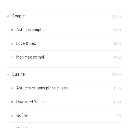
Couple
(188)
Astuces couples
(33)
Love & Sex
(60)
Mon mec et moi
(91)
Cuisine
(340)
Astuces et bons plans cuisine
(52)
Dbarét El Youm
(24)
Goûter
(5)