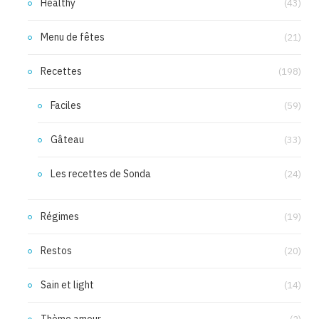
Healthy
(43)
Menu de fêtes
(21)
Recettes
(198)
Faciles
(59)
Gâteau
(33)
Les recettes de Sonda
(24)
Régimes
(19)
Restos
(20)
Sain et light
(14)
Thème amour