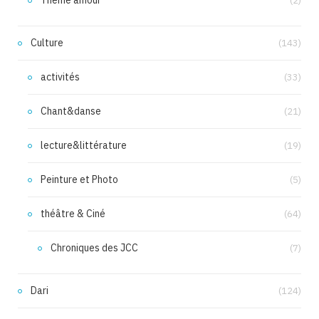
(2)
Culture
(143)
activités
(33)
Chant&danse
(21)
lecture&littérature
(19)
Peinture et Photo
(5)
théâtre & Ciné
(64)
Chroniques des JCC
(7)
Dari
(124)