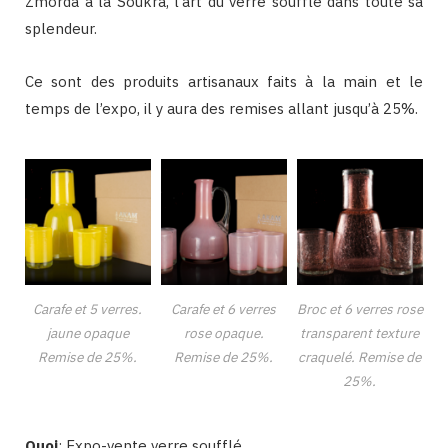
Zmorda à la Soukra, l’art du verre soufflé dans toute sa
splendeur.
Ce sont des produits artisanaux faits à la main et le
temps de l’expo, il y aura des remises allant jusqu’à 25%.
Carafe et 5 verres.
Carafe et 6 verres
Broc et 6 verres rose
jaune opaque
rose opaque.
transparent texture
Remise de 25%.
Remise de 25%.
craquelé. Remise de
25%.
Quoi
: Expo-vente verre soufflé