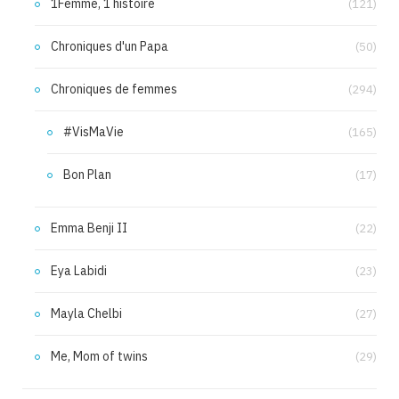
1Femme, 1 histoire
(121)
Chroniques d'un Papa
(50)
Chroniques de femmes
(294)
#VisMaVie
(165)
Bon Plan
(17)
Emma Benji II
(22)
Eya Labidi
(23)
Mayla Chelbi
(27)
Me, Mom of twins
(29)