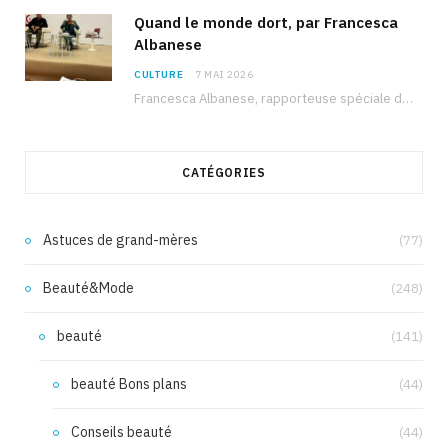
Quand le monde dort, par Francesca
Albanese
CULTURE
7 MAI 2026
Francesca Albanese, rapporteuse spéciale de l’ONU sur les territoires palestiniens occupés, était à Tunis pour…
CATÉGORIES
Astuces de grand-mères
(77)
Beauté&Mode
(248)
beauté
(141)
beauté Bons plans
(44)
Conseils beauté
(44)