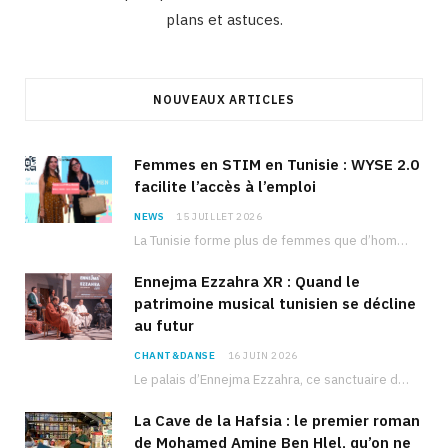
plans et astuces.
NOUVEAUX ARTICLES
Femmes en STIM en Tunisie : WYSE 2.0
facilite l’accès à l’emploi
NEWS
15 JUILLET 2026
La Tunisie forme plus de femmes que d’hommes dans les filières scientifiques. Pourtant, pour beaucoup…
Ennejma Ezzahra XR : Quand le
patrimoine musical tunisien se décline
au futur
CHANT&DANSE
16 JUIN 2026
Le palais d’Ennejma Ezzahra, ce sanctuaire de la musique tunisienne et méditerranéenne construit par le…
La Cave de la Hafsia : le premier roman
de Mohamed Amine Ben Hlel, qu’on ne