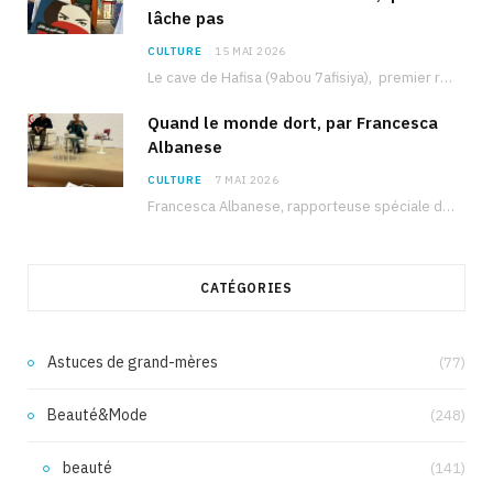
lâche pas
CULTURE
15 MAI 2026
Le cave de Hafisa (9abou 7afisiya), premier roman du journaliste tunisien Mohamed Amine Ben Hlel,…
Quand le monde dort, par Francesca
Albanese
CULTURE
7 MAI 2026
Francesca Albanese, rapporteuse spéciale de l’ONU sur les territoires palestiniens occupés, était à Tunis pour…
CATÉGORIES
Astuces de grand-mères
(77)
Beauté&Mode
(248)
beauté
(141)