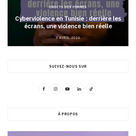
DROITS DES FEMMES
Cyberviolence en Tunisie : derrière les
écrans, une violence bien réelle
3 AVRIL 2026
SUIVEZ-NOUS SUR
F
I
Y
L
T
a
n
o
i
i
c
s
u
n
k
À PROPOS
e
t
T
k
T
b
a
u
e
o