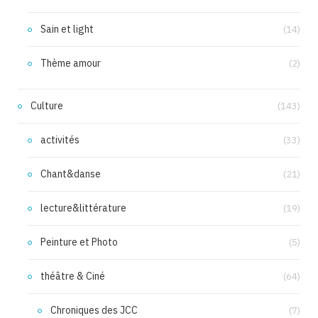
Sain et light
(14)
Thème amour
(2)
Culture
(143)
activités
(33)
Chant&danse
(21)
lecture&littérature
(19)
Peinture et Photo
(5)
théâtre & Ciné
(64)
Chroniques des JCC
(7)