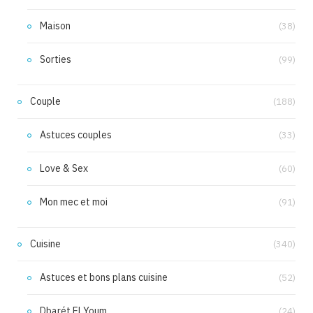
Maison
(38)
Sorties
(99)
Couple
(188)
Astuces couples
(33)
Love & Sex
(60)
Mon mec et moi
(91)
Cuisine
(340)
Astuces et bons plans cuisine
(52)
Dbarét El Youm
(24)