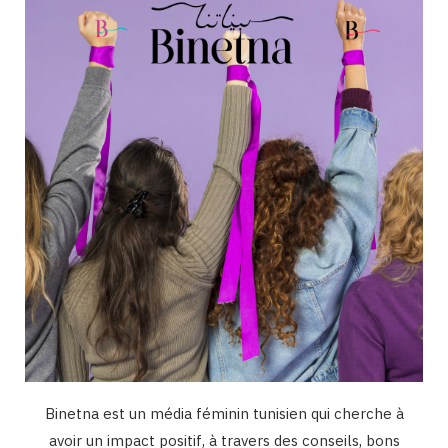
o
g
b
d
k
o
r
e
I
k
a
n
m
Binetna est un média féminin tunisien qui cherche à
avoir un impact positif, à travers des conseils, bons