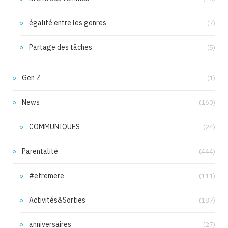
égalité entre les genres
(7)
Partage des tâches
(5)
Gen Z
(1)
News
(160)
COMMUNIQUES
(24)
Parentalité
(444)
#etremere
(111)
Activités&Sorties
(187)
anniversaires
(27)