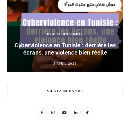
DROITS DES FEMMES
Cyberviolence en Tunisie : derrière les
écrans, une violence bien réelle
3 AVRIL 2026
SUIVEZ-NOUS SUR
F
I
Y
L
T
a
n
o
i
i