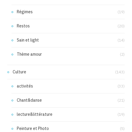
Régimes
(19)
Restos
(20)
Sain et light
(14)
Thème amour
(2)
Culture
(143)
activités
(33)
Chant&danse
(21)
lecture&littérature
(19)
Peinture et Photo
(5)