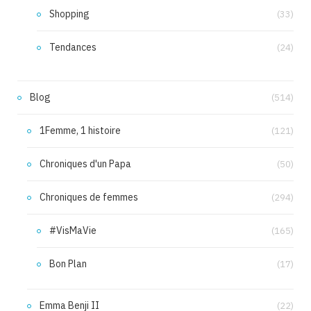
Shopping
(33)
Tendances
(24)
Blog
(514)
1Femme, 1 histoire
(121)
Chroniques d'un Papa
(50)
Chroniques de femmes
(294)
#VisMaVie
(165)
Bon Plan
(17)
Emma Benji II
(22)