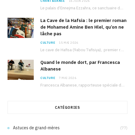
CHANT&DANSE
16 JUIN 2026
Le palais d’Ennejma Ezzahra, ce sanctuaire de la musique tunisienne et méditerranéenne construit par le…
La Cave de la Hafsia : le premier roman
de Mohamed Amine Ben Hlel, qu’on ne
lâche pas
CULTURE
15 MAI 2026
Le cave de Hafisa (9abou 7afisiya), premier roman du journaliste tunisien Mohamed Amine Ben Hlel,…
Quand le monde dort, par Francesca
Albanese
CULTURE
7 MAI 2026
Francesca Albanese, rapporteuse spéciale de l’ONU sur les territoires palestiniens occupés, était à Tunis pour…
CATÉGORIES
Astuces de grand-mères
(77)