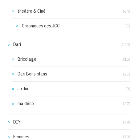
théâtre & Ciné
(64)
Chroniques des JCC
(7)
Dari
(124)
Bricolage
(15)
Dari Bons plans
(23)
jardin
(9)
ma déco
(27)
DIY
(39)
Femmes
(79)