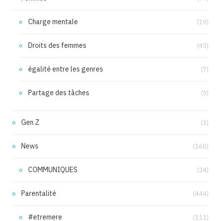
Charge mentale
(19)
Droits des femmes
(45)
égalité entre les genres
(7)
Partage des tâches
(5)
Gen Z
(1)
News
(160)
COMMUNIQUES
(24)
Parentalité
(444)
#etremere
(111)