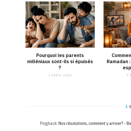
Pourquoi les parents
Comment
milléniaux sont-ils si épuisés
Ramadan : 
?
esp
1 AVRIL 2026
3 
1
Pingback:
Nos résolutions, comment y arriver? - B