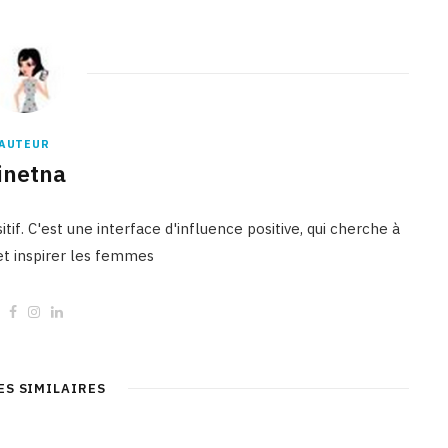
AUTEUR
inetna
tif. C'est une interface d'influence positive, qui cherche à
 et inspirer les femmes
W
F
I
L
e
a
n
i
b
c
s
n
s
e
t
k
i
b
a
e
t
o
g
d
ES SIMILAIRES
e
o
r
I
k
a
n
m