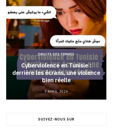
DROITS DES FEMMES
Cyberviolence en Tunisie :
derrière les écrans, une violence
Pourqu
bien réelle
3 AVRIL 2026
SUIVEZ-NOUS SUR