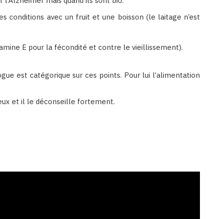
r l’Alzheimer mais quand ils sont bio.
s conditions avec un fruit et une boisson (le laitage n’est
tamine E pour la fécondité et contre le vieillissement).
ogue est catégorique sur ces points. Pour lui l’alimentation
ux et il le déconseille fortement.
Binetna est un site féminin tunisien collaboratif