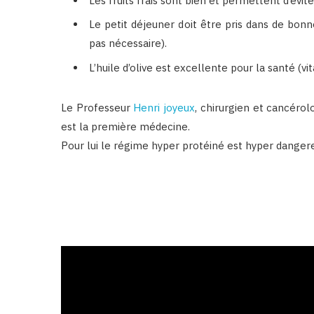
Les fruits frais sont bien et permettent d’évite
Le petit déjeuner doit être pris dans de bonne
pas nécessaire).
L’huile d’olive est excellente pour la santé (vi
Le Professeur
Henri joyeux
, chirurgien et cancérol
est la première médecine.
Pour lui le régime hyper protéiné est hyper dangere