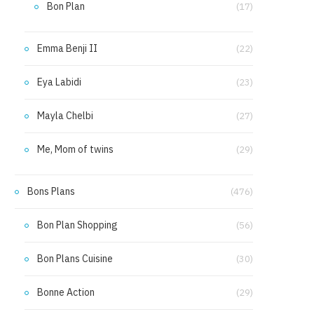
Bon Plan
(17)
Emma Benji II
(22)
Eya Labidi
(23)
Mayla Chelbi
(27)
Me, Mom of twins
(29)
Bons Plans
(476)
Bon Plan Shopping
(56)
Bon Plans Cuisine
(30)
Bonne Action
(29)