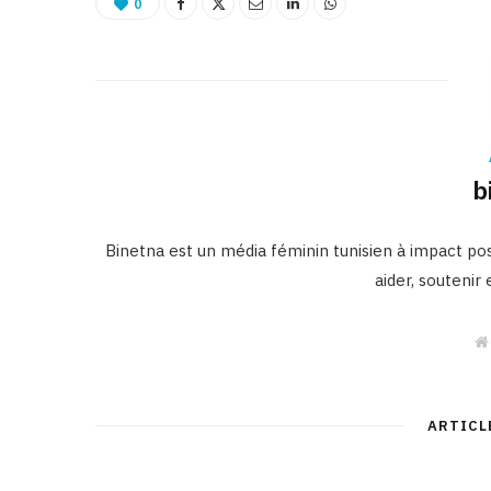
0
b
Binetna est un média féminin tunisien à impact posi
aider, soutenir
ARTICL