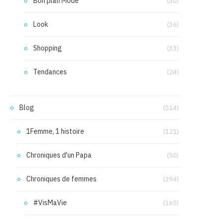
Bon plan Mode
(30)
Look
(36)
Shopping
(33)
Tendances
(24)
Blog
(514)
1Femme, 1 histoire
(121)
Chroniques d'un Papa
(50)
Chroniques de femmes
(294)
#VisMaVie
(165)