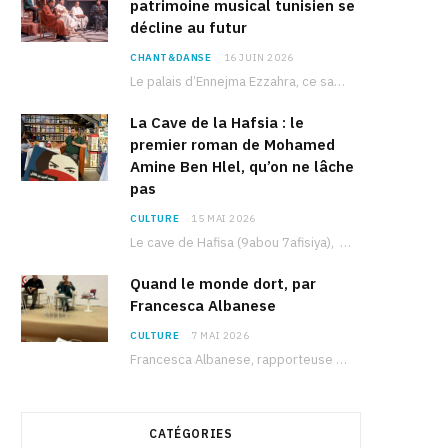
patrimoine musical tunisien se
décline au futur
CHANT&DANSE
16 JUIN 2026
Le palais d’Ennejma Ezzahra, ce sanctuaire de la musique tunisienne et méditerranéenne construit par le…
La Cave de la Hafsia : le
premier roman de Mohamed
Amine Ben Hlel, qu’on ne lâche
pas
CULTURE
15 MAI 2026
Le cave de Hafisa (9abou 7afisiya), premier roman du journaliste tunisien Mohamed Amine Ben Hlel,…
Quand le monde dort, par
Francesca Albanese
CULTURE
7 MAI 2026
Francesca Albanese, rapporteuse spéciale de l’ONU sur les territoires palestiniens occupés, était à Tunis pour…
CATÉGORIES