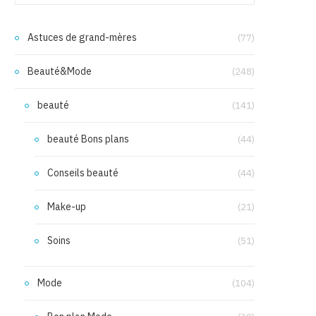
Astuces de grand-mères
(77)
Beauté&Mode
(248)
beauté
(141)
beauté Bons plans
(44)
Conseils beauté
(44)
Make-up
(21)
Soins
(51)
Mode
(104)