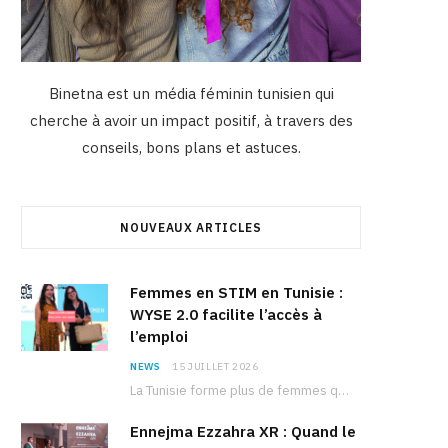
Binetna est un média féminin tunisien qui
cherche à avoir un impact positif, à travers des
conseils, bons plans et astuces.
NOUVEAUX ARTICLES
Femmes en STIM en Tunisie :
WYSE 2.0 facilite l’accès à
l’emploi
NEWS
15 JUILLET 2026
La Tunisie forme plus de femmes que d’hommes dans les filières scientifiques. Pourtant, pour beaucoup…
Ennejma Ezzahra XR : Quand le