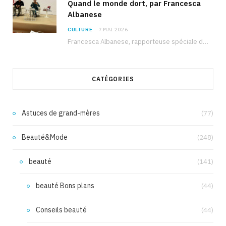
Quand le monde dort, par Francesca
Albanese
CULTURE
7 MAI 2026
Francesca Albanese, rapporteuse spéciale de l’ONU sur les territoires palestiniens occupés, était à Tunis pour…
CATÉGORIES
Astuces de grand-mères
(77)
Beauté&Mode
(248)
beauté
(141)
beauté Bons plans
(44)
Conseils beauté
(44)