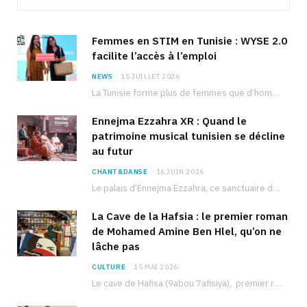
Femmes en STIM en Tunisie : WYSE 2.0
facilite l’accès à l’emploi
NEWS
15 JUILLET 2026
La Tunisie forme plus de femmes que d’hommes dans les filières scientifiques. Pourtant, pour beaucoup…
Ennejma Ezzahra XR : Quand le
patrimoine musical tunisien se décline
au futur
CHANT&DANSE
16 JUIN 2026
Le palais d’Ennejma Ezzahra, ce sanctuaire de la musique tunisienne et méditerranéenne construit par le…
La Cave de la Hafsia : le premier roman
de Mohamed Amine Ben Hlel, qu’on ne
lâche pas
CULTURE
15 MAI 2026
Le cave de Hafisa (9abou 7afisiya), premier roman du journaliste tunisien Mohamed Amine Ben Hlel,…