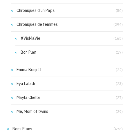
Chroniques d'un Papa
(50)
Chroniques de femmes
(294)
#VisMaVie
(165)
Bon Plan
(17)
Emma Benji II
(22)
Eya Labidi
(23)
Mayla Chelbi
(27)
Me, Mom of twins
(29)
Bons Plans
(476)