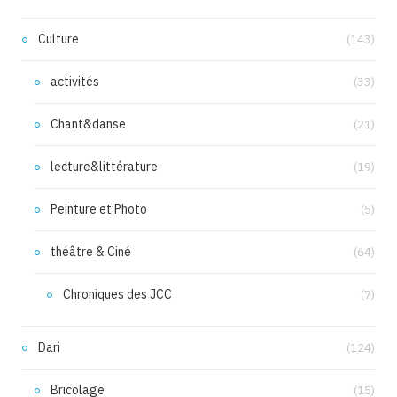
Culture
(143)
activités
(33)
Chant&danse
(21)
lecture&littérature
(19)
Peinture et Photo
(5)
théâtre & Ciné
(64)
Chroniques des JCC
(7)
Dari
(124)
Bricolage
(15)