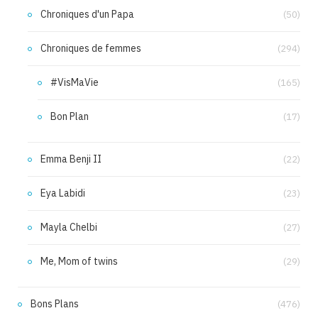
Chroniques d'un Papa
(50)
Chroniques de femmes
(294)
#VisMaVie
(165)
Bon Plan
(17)
Emma Benji II
(22)
Eya Labidi
(23)
Mayla Chelbi
(27)
Me, Mom of twins
(29)
Bons Plans
(476)