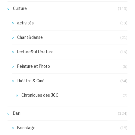
Culture
(143)
activités
(33)
Chant&danse
(21)
lecture&littérature
(19)
Peinture et Photo
(5)
théâtre & Ciné
(64)
Chroniques des JCC
(7)
Dari
(124)
Bricolage
(15)