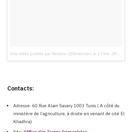
Une vidéo publiée par Binetna (@binetnatn)
le
1 Févr. 2017 à 1h32 PST
Contacts:
Adresse: 60 Rue Alain Savary 1003 Tunis ( A côté du
ministère de l’agriculture, à droite en venant de cité El
Khadhra)
Site:
Office des Terres Domaniales