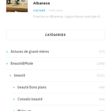
Albanese
CULTURE
7 MAI 2026
Francesca Albanese, rapporteuse spéciale de l’ONU sur les territoires palestiniens occupés, était à Tunis pour…
CATÉGORIES
Astuces de grand-mères
(77)
Beauté&Mode
(248)
beauté
(141)
beauté Bons plans
(44)
Conseils beauté
(44)