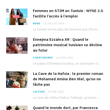
Femmes en STIM en Tunisie : WYSE 2.0
facilite l’accès à l’emploi
NEWS
15 JUILLET 2026
La Tunisie forme plus de femmes que d’hommes dans les filières scientifiques. Pourtant, pour beaucoup…
Ennejma Ezzahra XR : Quand le
patrimoine musical tunisien se décline
au futur
CHANT&DANSE
16 JUIN 2026
Le palais d’Ennejma Ezzahra, ce sanctuaire de la musique tunisienne et méditerranéenne construit par le…
La Cave de la Hafsia : le premier roman
de Mohamed Amine Ben Hlel, qu’on ne
lâche pas
CULTURE
15 MAI 2026
Le cave de Hafisa (9abou 7afisiya), premier roman du journaliste tunisien Mohamed Amine Ben Hlel,…
Quand le monde dort, par Francesca