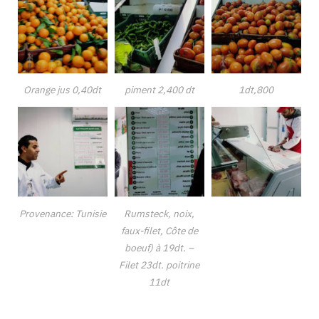
Orange jus 0,40dt
piment 2,400 dt
1dt,800
Provenance: Tunisie
Rumsteck, noix,
faux-filet, Côte de
boeuf) à 19dt. –
Filet 23dt. poitrine
11dt