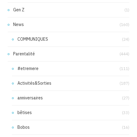
Gen Z
(1)
News
(160)
COMMUNIQUES
(24)
Parentalité
(444)
#etremere
(111)
Activités&Sorties
(187)
anniversaires
(27)
bêtises
(33)
Bobos
(16)