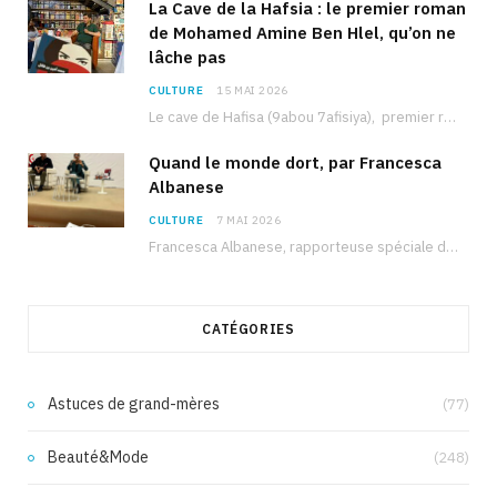
La Cave de la Hafsia : le premier roman
de Mohamed Amine Ben Hlel, qu’on ne
lâche pas
CULTURE
15 MAI 2026
Le cave de Hafisa (9abou 7afisiya), premier roman du journaliste tunisien Mohamed Amine Ben Hlel,…
Quand le monde dort, par Francesca
Albanese
CULTURE
7 MAI 2026
Francesca Albanese, rapporteuse spéciale de l’ONU sur les territoires palestiniens occupés, était à Tunis pour…
CATÉGORIES
Astuces de grand-mères
(77)
Beauté&Mode
(248)