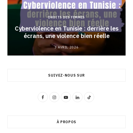
DROITS DES FEMMES
Cyberviolence en Tunisie : derrière les
écrans, une violence bien réelle
3 AVRIL 2026
SUIVEZ-NOUS SUR
F
I
Y
L
T
a
n
o
i
i
c
s
u
n
k
À PROPOS
e
t
T
k
T