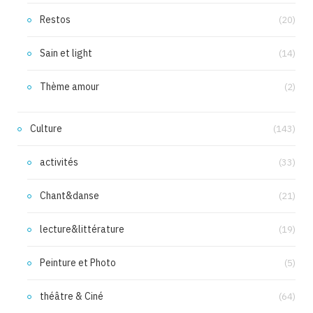
Restos
(20)
Sain et light
(14)
Thème amour
(2)
Culture
(143)
activités
(33)
Chant&danse
(21)
lecture&littérature
(19)
Peinture et Photo
(5)
théâtre & Ciné
(64)