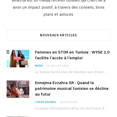
Binetna est un média féminin tunisien qui cherche à
avoir un impact positif, à travers des conseils, bons
plans et astuces.
NOUVEAUX ARTICLES
Femmes en STIM en Tunisie : WYSE 2.0
facilite l’accès à l’emploi
NEWS
15 JUILLET 2026
La Tunisie forme plus de femmes que d’hommes dans les filières scientifiques. Pourtant, pour beaucoup…
Ennejma Ezzahra XR : Quand le
patrimoine musical tunisien se décline
au futur
CHANT&DANSE
16 JUIN 2026
Le palais d’Ennejma Ezzahra, ce sanctuaire de la musique tunisienne et méditerranéenne construit par le…