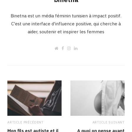
Binetna est un média féminin tunisien à impact positif.
C'est une interface d'influence positive, qui cherche à
aider, soutenir et inspirer les femmes
W
F
I
L
e
a
n
i
b
c
s
n
s
e
t
k
i
b
a
e
t
o
g
d
e
o
r
I
k
a
n
m
ARTICLE PRÉCÉDENT
ARTICLE SUIVANT
Mon fils est autiste et il
A quoi on pense avant