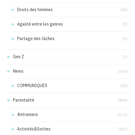
Droits des femmes
(45)
égalité entre les genres
(7)
Partage des tâches
(5)
Gen Z
(1)
News
(160)
COMMUNIQUES
(24)
Parentalité
(444)
#etremere
(111)
Activités&Sorties
(187)