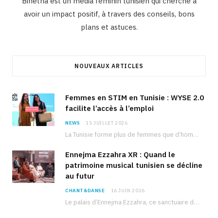
Binetna est un média féminin tunisien qui cherche à
avoir un impact positif, à travers des conseils, bons
plans et astuces.
NOUVEAUX ARTICLES
Femmes en STIM en Tunisie : WYSE 2.0
facilite l’accès à l’emploi
NEWS
15 JUILLET 2026
La Tunisie forme plus de femmes que d’hommes dans les filières scientifiques. Pourtant, pour beaucoup…
Ennejma Ezzahra XR : Quand le
patrimoine musical tunisien se décline
au futur
CHANT&DANSE
16 JUIN 2026
Le palais d’Ennejma Ezzahra, ce sanctuaire de la musique tunisienne et méditerranéenne construit par le…