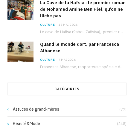
La Cave de la Hafsia : le premier roman
de Mohamed Amine Ben Hlel, qu’on ne
lâche pas
CULTURE
15 MAI 2026
Le cave de Hafisa (9abou 7afisiya), premier roman du journaliste tunisien Mohamed Amine Ben Hlel,…
Quand le monde dort, par Francesca
Albanese
CULTURE
7 MAI 2026
Francesca Albanese, rapporteuse spéciale de l’ONU sur les territoires palestiniens occupés, était à Tunis pour…
CATÉGORIES
Astuces de grand-mères
(77)
Beauté&Mode
(248)