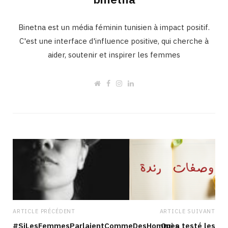
Binetna est un média féminin tunisien à impact positif.
C'est une interface d'influence positive, qui cherche à
aider, soutenir et inspirer les femmes
W
F
I
L
e
a
n
i
b
c
s
n
s
e
t
k
i
b
a
e
t
o
g
d
e
o
r
I
k
a
n
m
ARTICLE PRÉCÉDENT
ARTICLE SUIVANT
#‎SiLesFemmesParlaientCommeDesHommes‬
Qui a testé les