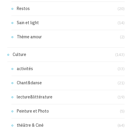
Restos
(20)
Sain et light
(14)
Thème amour
(2)
Culture
(143)
activités
(33)
Chant&danse
(21)
lecture&littérature
(19)
Peinture et Photo
(5)
théâtre & Ciné
(64)