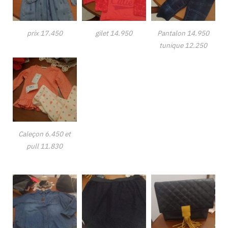
prix 17.450
gilet 14.950
Pantalon 14.950
tunique 12.250
Caleçon 6.450 et
pull 11.830