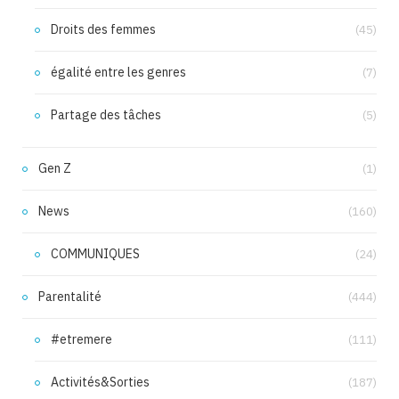
Droits des femmes
(45)
égalité entre les genres
(7)
Partage des tâches
(5)
Gen Z
(1)
News
(160)
COMMUNIQUES
(24)
Parentalité
(444)
#etremere
(111)
Activités&Sorties
(187)