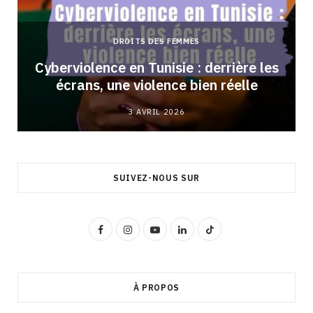
DROITS DES FEMMES
Cyberviolence en Tunisie : derrière les
écrans, une violence bien réelle
3 AVRIL 2026
SUIVEZ-NOUS SUR
F
I
Y
L
T
a
n
o
i
i
c
s
u
n
k
À PROPOS
e
t
T
k
T