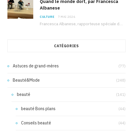
Quand le monde dort, par Francesca
Albanese
CULTURE
7 MAI 2026
Francesca Albanese, rapporteuse spéciale de l’ONU sur les territoires palestiniens occupés, était à Tunis pour…
CATÉGORIES
Astuces de grand-mères
(77)
Beauté&Mode
(248)
beauté
(141)
beauté Bons plans
(44)
Conseils beauté
(44)