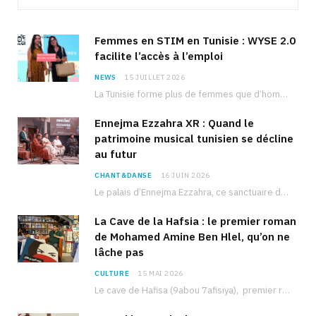
Femmes en STIM en Tunisie : WYSE 2.0
facilite l’accès à l’emploi
NEWS
15 JUILLET 2026
La Tunisie forme plus de femmes que d’hommes dans les filières scientifiques. Pourtant, pour beaucoup…
Ennejma Ezzahra XR : Quand le
patrimoine musical tunisien se décline
au futur
CHANT&DANSE
16 JUIN 2026
Le palais d’Ennejma Ezzahra, ce sanctuaire de la musique tunisienne et méditerranéenne construit par le…
La Cave de la Hafsia : le premier roman
de Mohamed Amine Ben Hlel, qu’on ne
lâche pas
CULTURE
15 MAI 2026
Le cave de Hafisa (9abou 7afisiya), premier roman du journaliste tunisien Mohamed Amine Ben Hlel,…