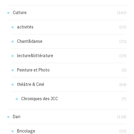
Culture
(143)
activités
(33)
Chant&danse
(21)
lecture&littérature
(19)
Peinture et Photo
(5)
théâtre & Ciné
(64)
Chroniques des JCC
(7)
Dari
(124)
Bricolage
(15)