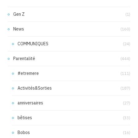
Gen Z
(1)
News
(160)
COMMUNIQUES
(24)
Parentalité
(444)
#etremere
(111)
Activités&Sorties
(187)
anniversaires
(27)
bêtises
(33)
Bobos
(16)