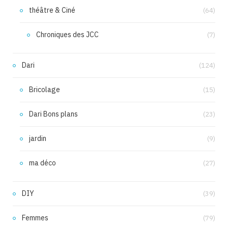
théâtre & Ciné
(64)
Chroniques des JCC
(7)
Dari
(124)
Bricolage
(15)
Dari Bons plans
(23)
jardin
(9)
ma déco
(27)
DIY
(39)
Femmes
(79)