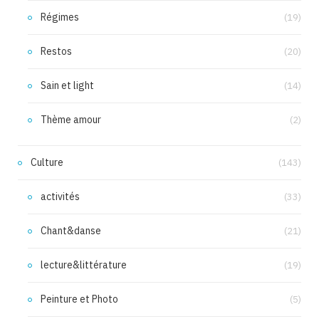
Régimes
(19)
Restos
(20)
Sain et light
(14)
Thème amour
(2)
Culture
(143)
activités
(33)
Chant&danse
(21)
lecture&littérature
(19)
Peinture et Photo
(5)