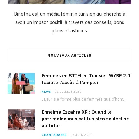
Binetna est un média féminin tunisien qui cherche à
avoir un impact positif, à travers des conseils, bons
plans et astuces.
NOUVEAUX ARTICLES
Femmes en STIM en Tunisie : WYSE 2.0
facilite l’accès à l’emploi
NEWS
15 JUILLET 2026
La Tunisie forme plus de femmes que d’hommes dans les filières scientifiques. Pourtant, pour beaucoup…
Ennejma Ezzahra XR : Quand le
patrimoine musical tunisien se décline
au futur
CHANT&DANSE
16 JUIN 2026