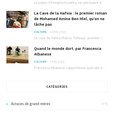
Le palais d’Ennejma Ezzahra, ce sanctuaire de la musique tunisienne et méditerranéenne construit par le…
La Cave de la Hafsia : le premier roman
de Mohamed Amine Ben Hlel, qu’on ne
lâche pas
CULTURE
15 MAI 2026
Le cave de Hafisa (9abou 7afisiya), premier roman du journaliste tunisien Mohamed Amine Ben Hlel,…
Quand le monde dort, par Francesca
Albanese
CULTURE
7 MAI 2026
Francesca Albanese, rapporteuse spéciale de l’ONU sur les territoires palestiniens occupés, était à Tunis pour…
CATÉGORIES
Astuces de grand-mères
(77)