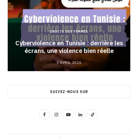
DROITS DES FEMMES
Cyberviolence en Tunisie : derrière les
écrans, une violence bien réelle
3 AVRIL 2026
SUIVEZ-NOUS SUR
F
I
Y
L
T
a
n
o
i
i
c
s
u
n
k