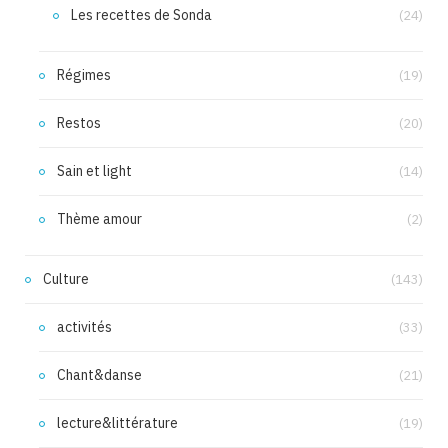
Les recettes de Sonda
(24)
Régimes
(19)
Restos
(20)
Sain et light
(14)
Thème amour
(2)
Culture
(143)
activités
(33)
Chant&danse
(21)
lecture&littérature
(19)