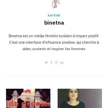
AUTEUR
binetna
Binetna est un média féminin tunisien à impact positif.
C'est une interface d'influence positive, qui cherche à
aider, soutenir et inspirer les femmes
W
F
I
L
e
a
n
i
b
c
s
n
s
e
t
k
i
b
a
e
t
o
g
d
e
o
r
I
k
a
n
m