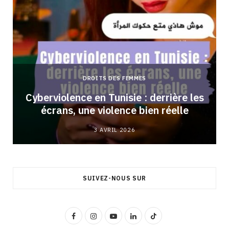
DROITS DES FEMMES
Cyberviolence en Tunisie : derrière les
écrans, une violence bien réelle
3 AVRIL 2026
SUIVEZ-NOUS SUR
F
I
Y
L
T