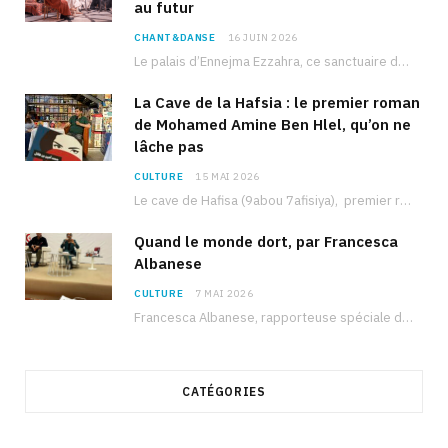
au futur
CHANT&DANSE
16 JUIN 2026
Le palais d’Ennejma Ezzahra, ce sanctuaire de la musique tunisienne et méditerranéenne construit par le…
La Cave de la Hafsia : le premier roman
de Mohamed Amine Ben Hlel, qu’on ne
lâche pas
CULTURE
15 MAI 2026
Le cave de Hafisa (9abou 7afisiya), premier roman du journaliste tunisien Mohamed Amine Ben Hlel,…
Quand le monde dort, par Francesca
Albanese
CULTURE
7 MAI 2026
Francesca Albanese, rapporteuse spéciale de l’ONU sur les territoires palestiniens occupés, était à Tunis pour…
CATÉGORIES