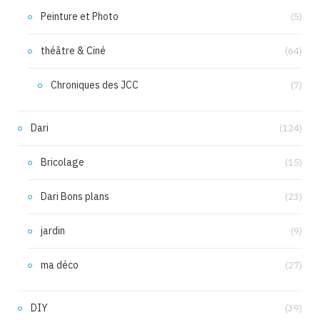
Peinture et Photo
(5)
théâtre & Ciné
(64)
Chroniques des JCC
(7)
Dari
(124)
Bricolage
(15)
Dari Bons plans
(23)
jardin
(9)
ma déco
(27)
DIY
(39)