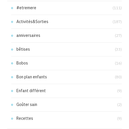
#etremere
(111)
Activités&Sorties
(187)
anniversaires
(27)
bêtises
(33)
Bobos
(16)
Bon plan enfants
(80)
Enfant différent
(9)
Goûter sain
(2)
Recettes
(9)